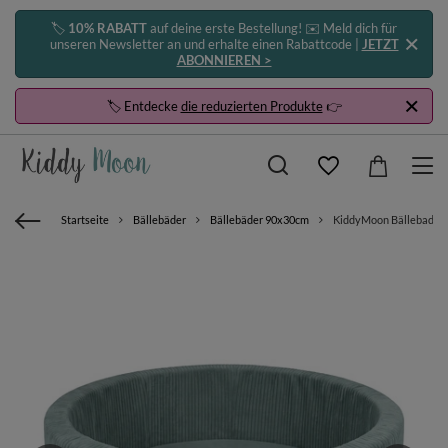
🏷️
10% RABATT
auf deine erste Bestellung! ✉️ Meld dich für
unseren Newsletter an und erhalte einen Rabattcode |
JETZT
ABONNIEREN >
🏷️ Entdecke
die reduzierten Produkte
👉
Startseite
Bällebäder
Bällebäder 90x30cm
KiddyMoon Bällebad für 