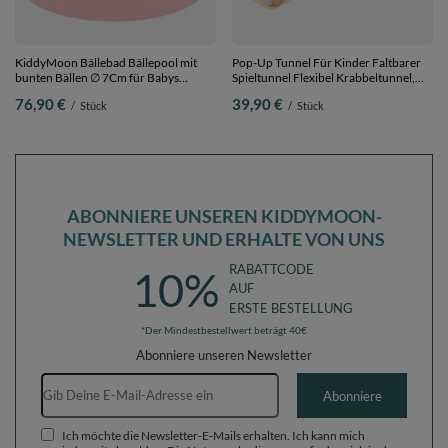
KiddyMoon Bällebad Bällepool mit
Pop-Up Tunnel Für Kinder Faltbarer
bunten Bällen ∅ 7Cm für Babys
Spieltunnel Flexibel Krabbeltunnel,
Kinder Rund,
Hellbeige: Pastellbeige/Weiß/Perle,
76,90 €
39,90 €
/
Stück
/
Stück
pink:pastellbeige/weiß/perle, 90 x 30
400 Bälle
cm 200 Bälle
ABONNIERE UNSEREN KIDDYMOON-
NEWSLETTER UND ERHALTE VON UNS
RABATTCODE
10%
AUF
ERSTE BESTELLUNG
*Der Mindestbestellwert beträgt 40€
Abonniere unseren Newsletter
E-Mail-Adresse
Abonniere
Ich möchte die Newsletter-E-Mails erhalten. Ich kann mich