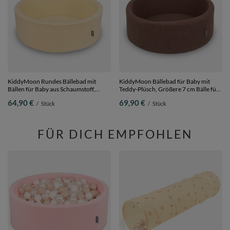
KiddyMoon Rundes Bällebad mit
KiddyMoon Bällebad für Baby mit
Bällen für Baby aus Schaumstoff,
Teddy-Plüsch, Größere 7 cm Bälle für
buttergelb, 90 x 30 cm Ohne Bälle
Eine Vollere Füllung, ab 8 Monaten,
64,90 €
69,90 €
/
Stück
/
Stück
Abnehmbarer Bezug, Braun, 90 x 30
cm Ohne Bälle
FÜR DICH EMPFOHLEN