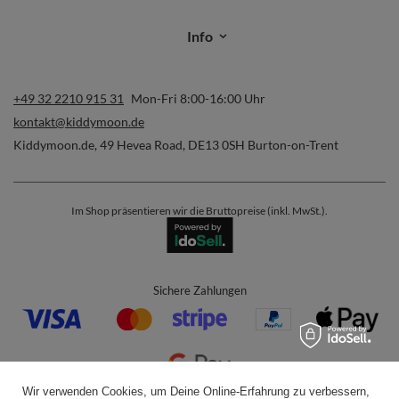
Info
+49 32 2210 915 31
Mon-Fri 8:00-16:00 Uhr
kontakt@kiddymoon.de
Kiddymoon.de
,
49 Hevea Road
,
DE13 0SH
Burton-on-Trent
Im Shop präsentieren wir die Bruttopreise (inkl. MwSt.).
Sichere Zahlungen
Wir verwenden Cookies, um Deine Online-Erfahrung zu verbessern,