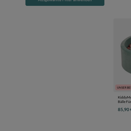
UNSER BE
KiddyMo
Bälle Fü
dunkeltü
85,90 
90 x 30 