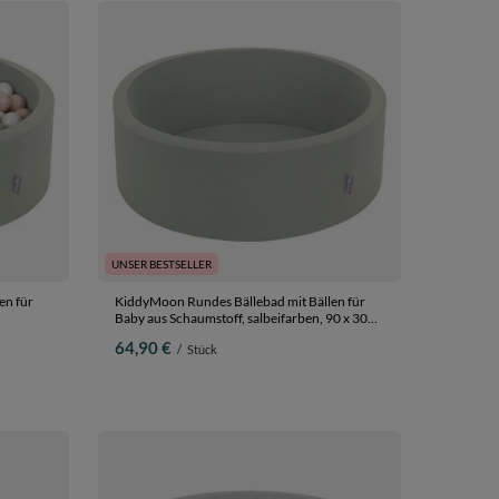
UNSER BESTSELLER
en für
KiddyMoon Rundes Bällebad mit Bällen für
Baby aus Schaumstoff, salbeifarben, 90 x 30
stellgelb/weiß,
cm Ohne Bälle
64,90 €
/
Stück