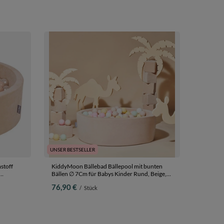
UNSER BESTSELLER
stoff
KiddyMoon Bällebad Bällepool mit bunten
Bällen ∅ 7Cm für Babys Kinder Rund, Beige,
00 Bälle
90 x 30 cm 200 Bälle
76,90 €
/
Stück