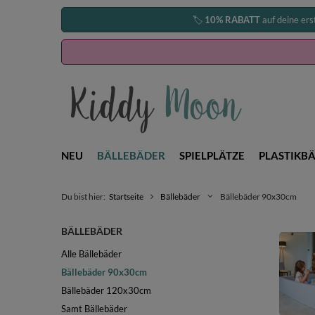
🏷️
10% RABATT
auf deine ers
NEU
BÄLLEBÄDER
SPIELPLÄTZE
PLASTIKBÄ
Du bist hier:
Startseite
Bällebäder
Bällebäder 90x30cm
BÄLLEBÄDER
Alle Bällebäder
Bällebäder 90x30cm
Bällebäder 120x30cm
Samt Bällebäder