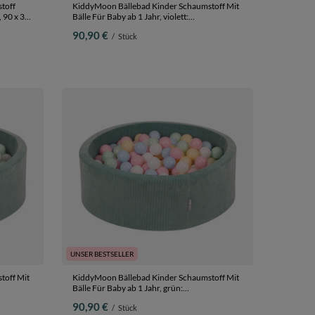
toff
KiddyMoon Bällebad Kinder Schaumstoff Mit
 90 x 30
Bälle Für Baby ab 1 Jahr, violett:
pastellbeige/weiß/kupferrrot/lachsfarben, 90
90,90 €
/
Stück
x 30 cm 300 Bälle
UNSER BESTSELLER
toff Mit
KiddyMoon Bällebad Kinder Schaumstoff Mit
Bälle Für Baby ab 1 Jahr, grün:
e
pastellblau/pastellgelb/weiß/minze/puderrosa,
90,90 €
/
Stück
90 x 30 cm 300 Bälle