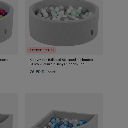
UNSER BESTSELLER
unten
KiddyMoon Bällebad Bällepool mit bunten
Bällen ∅ 7Cm für Babys Kinder Rund,
ink/violett,
hellgrau:weiß/grau/minze, 90 x 30 cm 200
76,90 €
/
Stück
Bälle