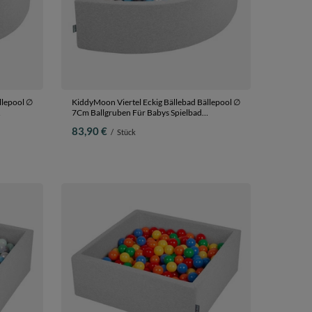
llepool ∅
KiddyMoon Viertel Eckig Bällebad Bällepool ∅
7Cm Ballgruben Für Babys Spielbad
Kleinkinder, Hergestellt in der EU,
83,90 €
/
Stück
m 200
hellgrau:perle/blau/babyblau/transparent/silbern,
90 x 30 cm 200 Bälle