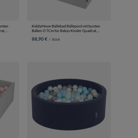
unten
KiddyMoon Bällebad Bällepool mit bunten
Bällen ∅ 7Cm für Babys Kinder Quadrat,
y
hellgrau:gelb/grün/rot/orange, 90 x 30 cm 200
88,90 €
/
Stück
Bälle