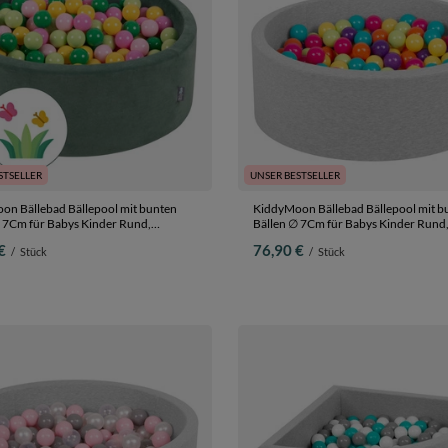
STSELLER
UNSER BESTSELLER
on Bällebad Bällepool mit bunten
KiddyMoon Bällebad Bällepool mit b
s Kinder Rund,
Bällen ∅ 7Cm für Babys Kinder Rund,
:hellgrün/grün/gelb/puderrosa/hellpink,
hellgrau:hellgrün/gelb/türkis/orange/p
€
76,90 €
/
Stück
/
Stück
cm 200 Bälle
90 x 30 cm 200 Bälle