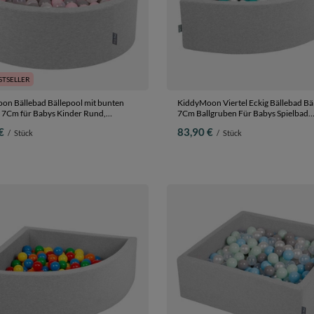
STSELLER
on Bällebad Bällepool mit bunten
KiddyMoon Viertel Eckig Bällebad Bä
s Kinder Rund,
7Cm Ballgruben Für Babys Spielbad
:perle/grau/transparent/rosa, 90 x 30
Kleinkinder, Hergestellt in der EU,
€
83,90 €
/
Stück
/
Stück
älle
hellgrau:grau/weiß/türkis, 90 x 30 c
Bälle