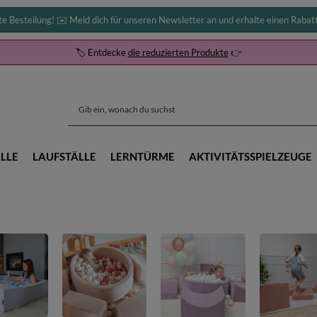
te Bestellung! ✉️ Meld dich für unseren Newsletter an und erhalte einen Rabat
🏷️ Entdecke
die reduzierten Produkte
👉
LLE
LAUFSTÄLLE
LERNTÜRME
AKTIVITÄTSSPIELZEUGE