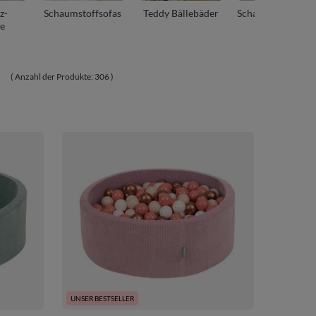
z-
Schaumstoffsofas
Teddy Bällebäder
Schaumstoffblöc
e
M
( Anzahl der Produkte:
306
)
UNSER BESTSELLER