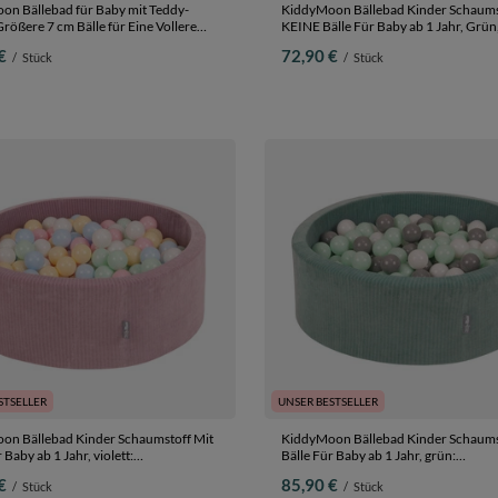
on Bällebad für Baby mit Teddy-
KiddyMoon Bällebad Kinder Schaums
Größere 7 cm Bälle für Eine Vollere
KEINE Bälle Für Baby ab 1 Jahr, Grün,
, ab 8 Monaten, Abnehmbarer Bezug,
cm Ohne Bälle
€
72,90 €
/
Stück
/
Stück
lau/Pastellgelb/Weiß/Mint/Puderrosa,
cm 300 Bälle
STSELLER
UNSER BESTSELLER
on Bällebad Kinder Schaumstoff Mit
KiddyMoon Bällebad Kinder Schaums
 Baby ab 1 Jahr, violett:
Bälle Für Baby ab 1 Jahr, grün:
lau/pastellgelb/weiß/minze/puderrosa,
weiß/grau/minze, 90 x 30 cm 200 Bäll
€
85,90 €
/
Stück
/
Stück
cm 200 Bälle