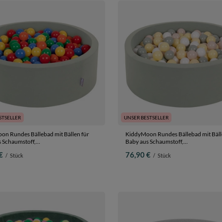
STSELLER
UNSER BESTSELLER
n Rundes Bällebad mit Bällen für
KiddyMoon Rundes Bällebad mit Bäll
 Schaumstoff,
Baby aus Schaumstoff,
rben:gelb/grün/blau/rot/orange, 90 x
salbeifarben:pastellbeige/grüngrau/pa
€
76,90 €
/
Stück
/
Stück
0 Bälle
90 x 30 cm 200 Bälle