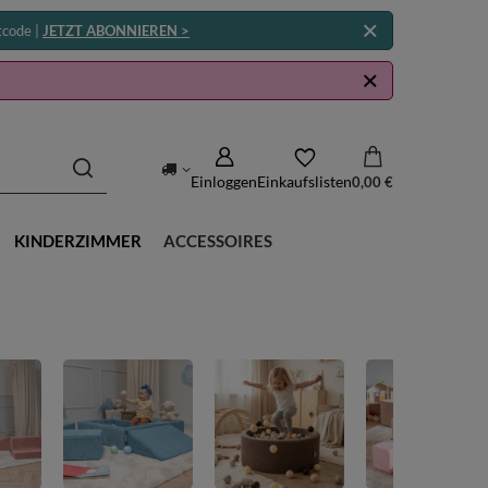
tcode |
JETZT ABONNIEREN >
Einloggen
Einkaufslisten
0,00 €
KINDERZIMMER
ACCESSOIRES