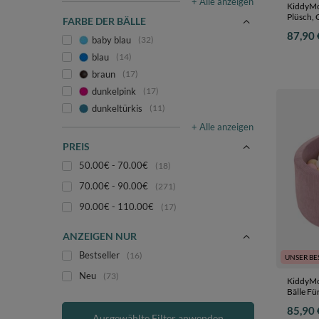
+ Alle anzeigen
KiddyMo
Plüsch, 
FARBE DER BÄLLE
Füllung
87,90 
Creme:
baby blau
32
Pastellb
blau
14
90 x 30 
braun
17
dunkelpink
17
dunkeltürkis
11
+ Alle anzeigen
PREIS
50.00€ - 70.00€
18
70.00€ - 90.00€
271
90.00€ - 110.00€
17
ANZEIGEN NUR
Bestseller
16
UNSER BE
Neu
73
KiddyMo
Bälle Für
pastellb
85,90 
90 x 30 
Ausgewählte Filter anwenden