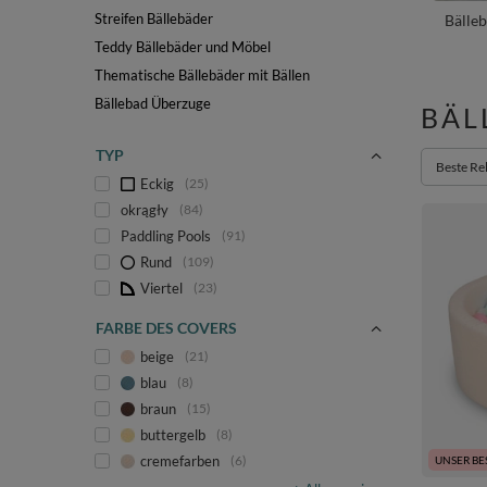
Streifen Bällebäder
Bälle
Teddy Bällebäder und Möbel
Thematische Bällebäder mit Bällen
Bällebad Überzuge
BÄL
TYP
Sortieru
Beste Re
Eckig
25
okrągły
84
Paddling Pools
91
Rund
109
Viertel
23
FARBE DES COVERS
beige
21
blau
8
braun
15
buttergelb
8
cremefarben
6
UNSER BE