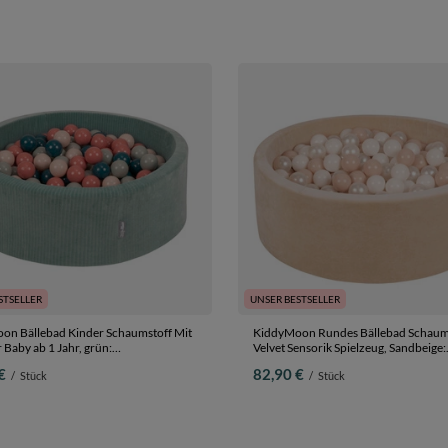
STSELLER
UNSER BESTSELLER
on Bällebad Kinder Schaumstoff Mit
KiddyMoon Rundes Bällebad Schaum
r Baby ab 1 Jahr, grün:
Velvet Sensorik Spielzeug, Sandbeige:
rkis/pastellbeige/grüngrau/lachsfarben,
Pastellbeige/Weiß/Perle, 90 x 30 cm 2
€
82,90 €
/
Stück
/
Stück
cm 200 Bälle