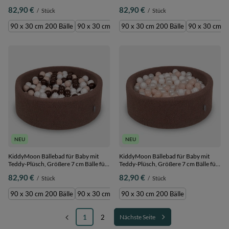
Eine Vollere Füllung, ab 8 Monaten,
Eine Vollere Füllung, ab 8 Monaten,
82,90 €
82,90 €
/
Stück
/
Stück
Abnehmbarer Bezug, Braun:
Abnehmbarer Bezug, Creme:
Pastellbeige/Grün
Pastellbeige/Weiß/Perle, 90 x 30 cm
90 x 30 cm 200 Bälle
90 x 30 cm 300 Bälle
90 x 30 cm 200 Bälle
90 x 30 cm 30
Grau/Pastellgelb/Braun, 90 x 30 cm
200 Bälle
200 Bälle
NEU
NEU
KiddyMoon Bällebad für Baby mit
KiddyMoon Bällebad für Baby mit
Teddy-Plüsch, Größere 7 cm Bälle für
Teddy-Plüsch, Größere 7 cm Bälle für
Eine Vollere Füllung, ab 8 Monaten,
Eine Vollere Füllung, ab 8 Monaten,
82,90 €
82,90 €
/
Stück
/
Stück
Abnehmbarer Bezug, Braun:
Abnehmbarer Bezug, Braun:
Pastellbeige/Braun/Weiß, 90 x 30 cm
Pastellbeige/Weiß/Perle, 90 x 30 cm
90 x 30 cm 200 Bälle
90 x 30 cm 300 Bälle
90 x 30 cm 200 Bälle
200 Bälle
200 Bälle
1
2
Nächste Seite