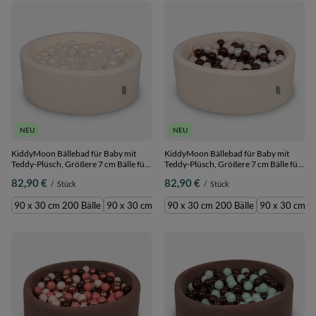
NEU
NEU
KiddyMoon Bällebad für Baby mit
KiddyMoon Bällebad für Baby mit
Teddy-Plüsch, Größere 7 cm Bälle für
Teddy-Plüsch, Größere 7 cm Bälle für
Eine Vollere Füllung, ab 8 Monaten,
Eine Vollere Füllung, ab 8 Monaten,
82,90 €
82,90 €
/
Stück
/
Stück
Abnehmbarer Bezug, Creme:
Abnehmbarer Bezug, Creme:
Perle/Transparent, 90 x 30 cm 200
Pastellbeige/Braun/Perle, 90 x 30 cm
90 x 30 cm 200 Bälle
90 x 30 cm 300 Bälle
90 x 30 cm 200 Bälle
90 x 30 cm 30
Bälle
200 Bälle