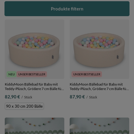
Produkte filtern
NEU
UNSER BESTSELLER
UNSER BESTSELLER
KiddyMoon Bällebad für Baby mit
KiddyMoon Bällebad für Baby mit
Teddy-Plüsch, Größere 7 cm Bälle für
Teddy-Plüsch, Größere 7 cm Bälle für
Eine Vollere Füllung, ab 8 Monaten,
Eine Vollere Füllung, ab 8 Monaten,
82,90 €
87,90 €
/
Stück
/
Stück
Abnehmbarer Bezug, Creme:
Abnehmbarer Bezug, Creme:
Pastellblau/Pastellgelb/Weiß/Mint/Puderrosa,
Pastellblau/Pastellgelb/Weiß/Mint/Puder
90 x 30 cm 200 Bälle
90 x 30 cm 200 Bälle
90 x 30 cm 300 Bälle