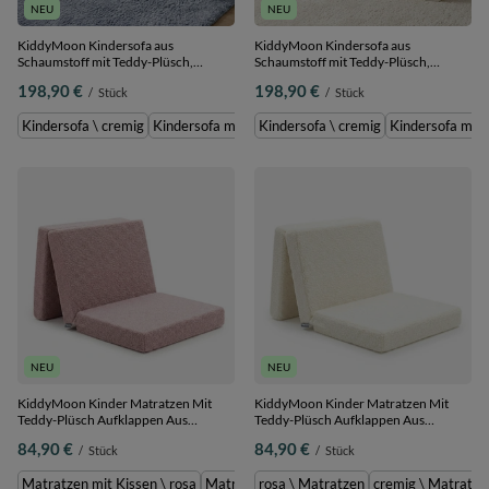
NEU
NEU
KiddyMoon Kindersofa aus
KiddyMoon Kindersofa aus
Schaumstoff mit Teddy-Plüsch,
Schaumstoff mit Teddy-Plüsch,
modular und klappbar, zum Spielen,
modular und klappbar, zum Spielen,
198,90 €
198,90 €
/
Stück
/
Stück
Lesen und Entspannen, rosa,
Lesen und Entspannen, cremig,
Kindersofa
Kindersofa
Kindersofa \ cremig
Kindersofa mit 2 Kissen \ cremig
Kindersofa \ cremig
Kindersofa mit 2 Ki
Kindersofa mit 
NEU
NEU
KiddyMoon Kinder Matratzen Mit
KiddyMoon Kinder Matratzen Mit
Teddy-Plüsch Aufklappen Aus
Teddy-Plüsch Aufklappen Aus
Schaumstoff Kindermatratze
Schaumstoff Kindermatratze
84,90 €
84,90 €
/
Stück
/
Stück
Kinderzimmer Faltmatratze, rosa,
Kinderzimmer Faltmatratze, cremig,
Matratzen
Matratzen
Matratzen mit Kissen \ rosa
Matratzen mit Kissen \ cremig
rosa \ Matratzen
cremig \ Matratze
cremig \ Mat