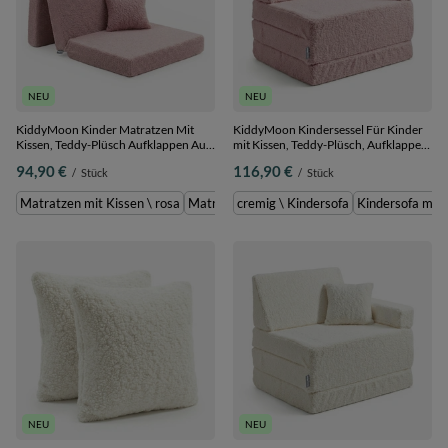
NEU
NEU
KiddyMoon Kinder Matratzen Mit
KiddyMoon Kindersessel Für Kinder
Kissen, Teddy-Plüsch Aufklappen Aus
mit Kissen, Teddy-Plüsch, Aufklappen
Schaumstoff Kindermatratze
Sessel Für Kinderzimmer Stuhl
94,90 €
116,90 €
/
Stück
/
Stück
Kinderzimmer Faltmatratze, rosa,
Faltmatratze, rosa, Kindersofa mit
Matratzen mit Kissen
Kissen
Matratzen mit Kissen \ rosa
Matratzen mit Kissen \ cremig
cremig \ Kindersofa
Kindersofa mit 
cremig \ Mat
NEU
NEU