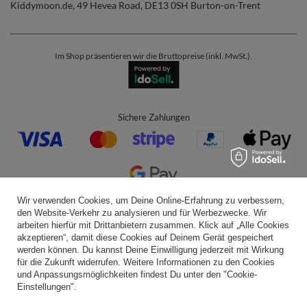
Kiddymoon.de
,
49 Hevea Road
,
DE13 0SH
Burton-on-Trent
Im Shop präsentieren wir die Bruttopreise (inkl. MwSt.).
Sichere Zahlungen
Wir verwenden Cookies, um Deine Online-Erfahrung zu verbessern,
Bequeme Lieferung
den Website-Verkehr zu analysieren und für Werbezwecke. Wir
arbeiten hierfür mit Drittanbietern zusammen. Klick auf „Alle Cookies
akzeptieren“, damit diese Cookies auf Deinem Gerät gespeichert
werden können. Du kannst Deine Einwilligung jederzeit mit Wirkung
für die Zukunft widerrufen. Weitere Informationen zu den Cookies
Du kannst uns vertrauen
und Anpassungsmöglichkeiten findest Du unter den "Cookie-
Einstellungen".