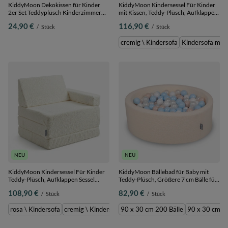
KiddyMoon Dekokissen für Kinder
KiddyMoon Kindersessel Für Kinder
2er Set Teddyplüsch Kinderzimmer
mit Kissen, Teddy-Plüsch, Aufklappen
30x30 cm, cremig, 2er Pack
Sessel Für Kinderzimmer Stuhl
24,90 €
116,90 €
/
Stück
/
Stück
Faltmatratze, cremig, Kindersofa mit
Kissen
cremig \ Kindersofa
Kindersofa mit 
NEU
NEU
KiddyMoon Kindersessel Für Kinder
KiddyMoon Bällebad für Baby mit
Teddy-Plüsch, Aufklappen Sessel
Teddy-Plüsch, Größere 7 cm Bälle für
Kinderstuhl Für Kinderzimmer Stuhl
Eine Vollere Füllung, ab 8 Monaten,
108,90 €
82,90 €
/
Stück
/
Stück
Faltmatratze, cremig, Kindersofa
Abnehmbarer Bezug, Creme:
Pastellbeige/Pastellblau/Weiß/Perle,
rosa \ Kindersofa
cremig \ Kindersofa
90 x 30 cm 200 Bälle
Kindersofa mit Kissen \ cremig
90 x 30 cm 30
Kin
90 x 30 cm 200 Bälle