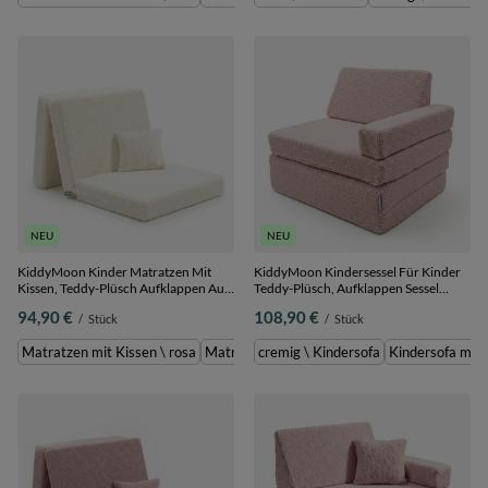
NEU
NEU
KiddyMoon Kinder Matratzen Mit
KiddyMoon Kindersessel Für Kinder
Kissen, Teddy-Plüsch Aufklappen Aus
Teddy-Plüsch, Aufklappen Sessel
Schaumstoff Kindermatratze
Kinderstuhl Für Kinderzimmer Stuhl
94,90 €
108,90 €
/
Stück
/
Stück
Kinderzimmer Faltmatratze, cremig,
Faltmatratze, rosa, Kindersofa
Matratzen mit Kissen
Matratzen mit Kissen \ rosa
Matratzen mit Kissen \ cremig
cremig \ Kindersofa
Kindersofa mit 
cremig \ Mat