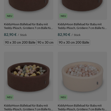
NEU
NEU
KiddyMoon Bällebad für Baby mit
KiddyMoon Bällebad für Baby mit
Teddy-Plüsch, Größere 7 cm Bälle für
Teddy-Plüsch, Größere 7 cm Bälle für
Eine Vollere Füllung, ab 8 Monaten,
Eine Vollere Füllung, ab 8 Monaten,
82,90 €
82,90 €
/
Stück
/
Stück
Abnehmbarer Bezug, Braun:
Abnehmbarer Bezug, Braun:
Braun/Kupfer/Pastellbeige/Lachs, 90
Mint/Braun, 90 x 30 cm 200 Bälle
90 x 30 cm 200 Bälle
90 x 30 cm 300 Bälle
90 x 30 cm 200 Bälle
x 30 cm 200 Bälle
NEU
NEU
KiddyMoon Bällebad für Baby mit
KiddyMoon Bällebad für Baby mit
Teddy-Plüsch, Größere 7 cm Bälle für
Teddy-Plüsch, Größere 7 cm Bälle für