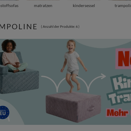
stoffsofas
matratzen
kindersessel
trampoli
MPOLINE
( Anzahl der Produkte:
6
)