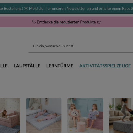
te Bestellung! ✉️ Meld dich für unseren Newsletter an und erhalte einen Rabat
🏷️ Entdecke
die reduzierten Produkte
👉
LLE
LAUFSTÄLLE
LERNTÜRME
AKTIVITÄTSSPIELZEUGE