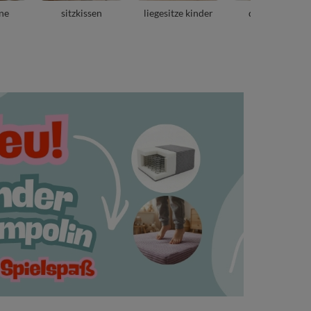
ne
sitzkissen
liegesitze kinder
donut poufs