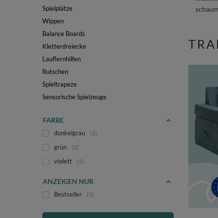
Spielplätze
schaum
Wippen
Balance Boards
TRA
Kletterdreiecke
Lauflernhilfen
Rutschen
Spieltrapeze
Sensorische Spielzeuge
FARBE
dunkelgrau
2
grün
2
violett
2
ANZEIGEN NUR
Bestseller
1