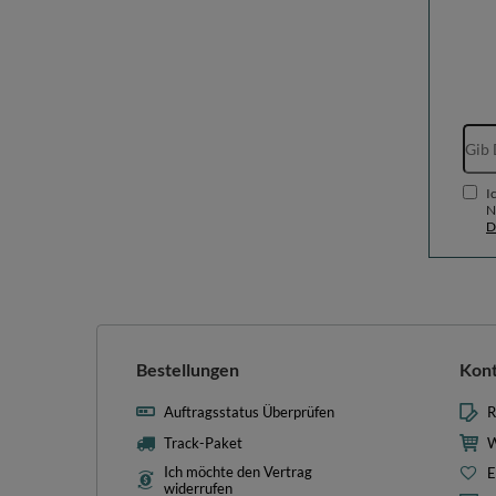
I
N
D
Bestellungen
Kon
Auftragsstatus Überprüfen
R
Track-Paket
W
Ich möchte den Vertrag
E
widerrufen