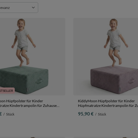
ng ändern
levanz
STSELLER
on Hüpfpolster für Kinder
KiddyMoon Hüpfpolster für Kinder
ratze Kindertrampolin für Zuhause
Hüpfmatratze Kindertrampolin für Z
te Matratze zum Hüpfen
Turnmatte Matratze zum Hüpfen
€
95,90 €
/
Stück
/
Stück
arer Bezug Waschbar, Grün,
Abnehmbarer Bezug Waschbar, Violet
ster
Hüpfpolster