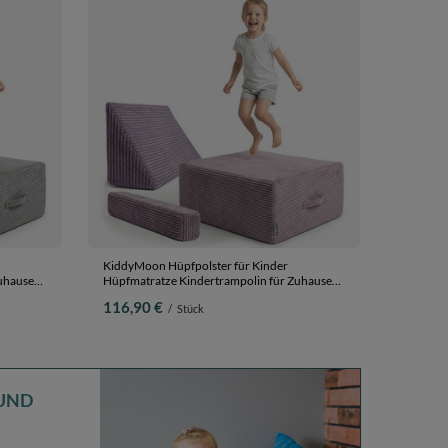
KiddyMoon Hüpfpolster für Kinder
uhause
Hüpfmatratze Kindertrampolin für Zuhause
Turnmatte Matratze zum Hüpfen
116,90 €
/
Stück
elgrau,
Abnehmbarer Bezug Waschbar, Violett,
hne
Hüpfpolster + Kopfstütze und Armlehne
UND