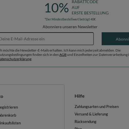
RABATTCODE
10%
AUF
ERSTE BESTELLUNG
*Der Mindestbestellwert beträgt 40€
Abonniere unseren Newsletter
E-Mail-Adresse
Abonni
ch möchte die Newsletter-E-Mails erhalten. Ich kann mich jederzeit abmelden. Die
utzungsbedingungen finden sich in den
AGB
und Einzelheiten zur Datenverarbeitung i
atenschutzerklärung
.
Hilfe
to
Zahlungsarten und Preisen
egistrieren
Versand & Lieferung
arenkorb
Rücksendung
inkaufslisten