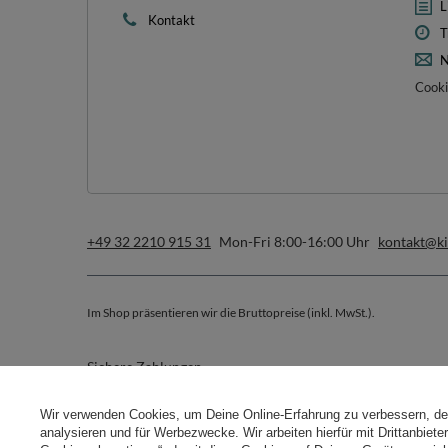
L
Kontakt
T
N
Cooki
+49 32 2210 915 31
Mon-Fri 8:00-16:00 Uhr
kontakt@k
Im Shop präsentieren wir die Bruttopreise (inkl. MwSt.).
Sichere Zahlungen
Wir verwenden Cookies, um Deine Online-Erfahrung zu verbessern, d
analysieren und für Werbezwecke. Wir arbeiten hierfür mit Drittanbiet