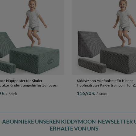
on Hüpfpolster für Kinder
KiddyMoon Hüpfpolster für Kinder
ratze Kindertrampolin für Zuhause
Hüpfmatratze Kindertrampolin für Z
te Matratze zum Hüpfen
Turnmatte Matratze zum Hüpfen
 €
116,90 €
/
Stück
/
Stück
arer Bezug Waschbar, Grün,
Abnehmbarer Bezug Waschbar, Dunk
ster + Kopfstütze und Armlehne
Hüpfpolster + Kopfstütze und Armle
ABONNIERE UNSEREN KIDDYMOON-NEWSLETTER 
ERHALTE VON UNS