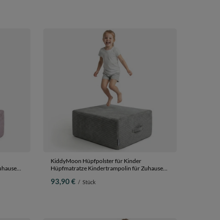
KiddyMoon Hüpfpolster für Kinder
uhause
Hüpfmatratze Kindertrampolin für Zuhause
Turnmatte Matratze zum Hüpfen
93,90 €
/
Stück
t,
Abnehmbarer Bezug Waschbar, Dunkelgrau,
Hüpfpolster