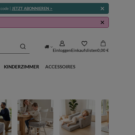
tcode |
JETZT ABONNIEREN >
Einloggen
Einkaufslisten
0,00 €
KINDERZIMMER
ACCESSOIRES