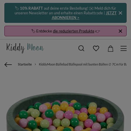
🏷️
10% RABATT
auf deine erste Bestellung! ✉️ Meld dich für
unseren Newsletter an und erhalte einen Rabattcode |
JETZT
ABONNIEREN >
🏷️ Entdecke
die reduzierten Produkte
👉
Startseite
KiddyMoon Bällebad Bällepool mit bunten Bällen ∅ 7Cm für Babys 