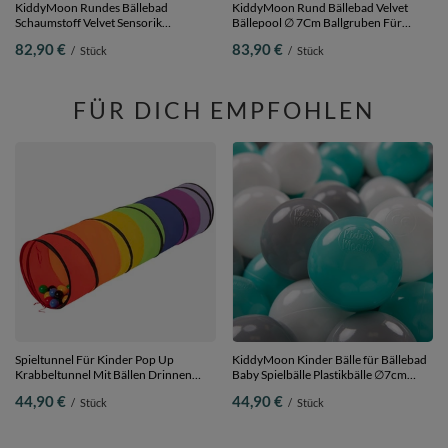
KiddyMoon Rundes Bällebad
KiddyMoon Rund Bällebad Velvet
Schaumstoff Velvet Sensorik
Bällepool ∅ 7Cm Ballgruben Für
Spielzeug, Sandbeige:
Babys Spielbad Kleinkinder,
82,90 €
83,90 €
/
Stück
/
Stück
Weiß/Grau/Mint, 90 x 30 cm 200 Bälle
Hergestellt in der EU, waldgrün:
pastellbeige/lachsfarben/weiß, 90 x 30
cm 200 Bälle
FÜR DICH EMPFOHLEN
Spieltunnel Für Kinder Pop Up
KiddyMoon Kinder Bälle für Bällebad
Krabbeltunnel Mit Bällen Drinnen
Baby Spielbälle Plastikbälle ∅7cm
Und Draußen,
Made in EU, weiß/grau/helltürkis, 300
44,90 €
44,90 €
/
Stück
/
Stück
mehrfarbig:schwarz/gelb/blau/rot/grün,
Bälle/7cm
400 Bälle