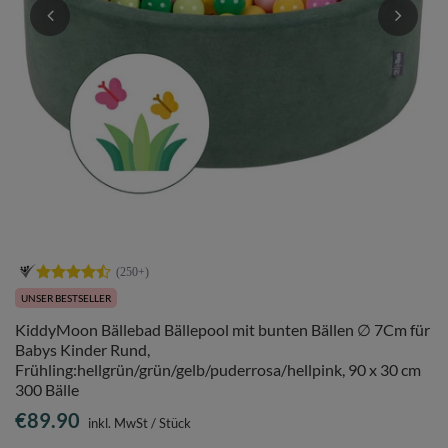
UNSER BESTSELLER
KiddyMoon Bällebad Bällepool mit bunten Bällen ∅ 7Cm für
Babys Kinder Rund,
Frühling:hellgrün/grün/gelb/puderrosa/hellpink, 90 x 30 cm
300 Bälle
€89.90
inkl. MwSt
/
Stück