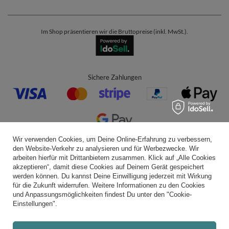
Im Shop präsentieren wir die Bruttopreise (inkl. MwSt.).
Sichere Zahlungen
Wir verwenden Cookies, um Deine Online-Erfahrung zu verbessern,
Bequeme Lieferung
den Website-Verkehr zu analysieren und für Werbezwecke. Wir
arbeiten hierfür mit Drittanbietern zusammen. Klick auf „Alle Cookies
akzeptieren“, damit diese Cookies auf Deinem Gerät gespeichert
werden können. Du kannst Deine Einwilligung jederzeit mit Wirkung
für die Zukunft widerrufen. Weitere Informationen zu den Cookies
Du kannst uns vertrauen
und Anpassungsmöglichkeiten findest Du unter den "Cookie-
Einstellungen".