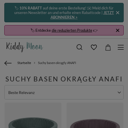
🏷️
10% RABATT
auf deine erste Bestellung! ✉️ Meld dich für
unseren Newsletter an und erhalte einen Rabattcode |
JETZT
ABONNIEREN >
🏷️ Entdecke
die reduzierten Produkte
👉
Startseite
Suchy basen okrągły ANAFI
SUCHY BASEN OKRĄGŁY ANAFI
Sortierung ändern
Beste Relevanz