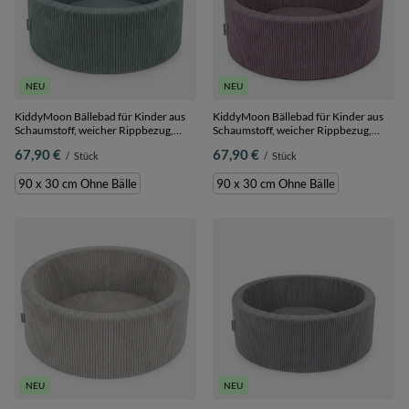
NEU
NEU
KiddyMoon Bällebad für Kinder aus
KiddyMoon Bällebad für Kinder aus
Schaumstoff, weicher Rippbezug,
Schaumstoff, weicher Rippbezug,
abnehmbarer Bezug, weiches und
abnehmbarer Bezug, weiches und
67,90 €
67,90 €
/
Stück
/
Stück
sicheres Spielzeug, waschbar, Grün:
sicheres Spielzeug, waschbar, Violett:
Ohne Bälle, 90 x 30 cm Ohne Bälle
Ohne Bälle, 90 x 30 cm Ohne Bälle
90 x 30 cm Ohne Bälle
90 x 30 cm Ohne Bälle
NEU
NEU