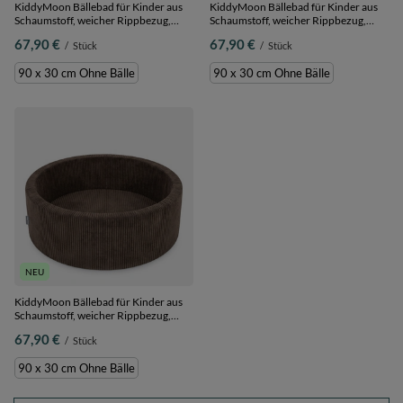
KiddyMoon Bällebad für Kinder aus
KiddyMoon Bällebad für Kinder aus
Schaumstoff, weicher Rippbezug,
Schaumstoff, weicher Rippbezug,
abnehmbarer Bezug, weiches und
abnehmbarer Bezug, weiches und
67,90 €
67,90 €
/
Stück
/
Stück
sicheres Spielzeug, waschbar,
sicheres Spielzeug, waschbar,
Hellgrau: Ohne Bälle, 90 x 30 cm
Dunkelgrau: Ohne Bälle, 90 x 30 cm
90 x 30 cm Ohne Bälle
90 x 30 cm Ohne Bälle
Ohne Bälle
Ohne Bälle
NEU
KiddyMoon Bällebad für Kinder aus
Schaumstoff, weicher Rippbezug,
abnehmbarer Bezug, weiches und
67,90 €
/
Stück
sicheres Spielzeug, waschbar, Braun:
Ohne Bälle, 90 x 30 cm Ohne Bälle
90 x 30 cm Ohne Bälle