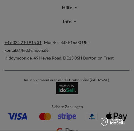
Hilfe
Info
+49 32 2210 915 31
Mon-Fri 8:00-16:00 Uhr
kontakt@kiddymoon.de
Kiddymoon.de
,
49 Hevea Road
,
DE13 0SH
Burton-on-Trent
Im Shop präsentieren wir die Bruttopreise (inkl. MwSt.).
Sichere Zahlungen