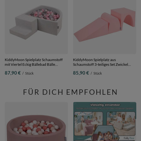
KiddyMoon Spielplatz Schaumstoff
KiddyMoon Spielplatz aus
mit Viertel Eckig Bällebad Bälle
Schaumstoff 3-teiliges Set Zwickel
Hindernisläufe,
L/Hügel/Tunnel, pink, Multi-Größe
87,90 €
85,90 €
/
Stück
/
Stück
hellgrau:perle/grau/transparent/puderrosa,
Bällebad (100 Bälle) + Stüfchen
FÜR DICH EMPFOHLEN