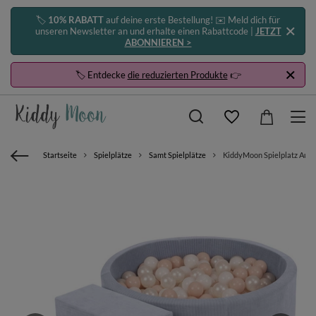
🏷️
10% RABATT
auf deine erste Bestellung! ✉️ Meld dich für
unseren Newsletter an und erhalte einen Rabattcode |
JETZT
ABONNIEREN >
🏷️ Entdecke
die reduzierten Produkte
👉
Startseite
Spielplätze
Samt Spielplätze
KiddyMoon Spielplatz Aus S