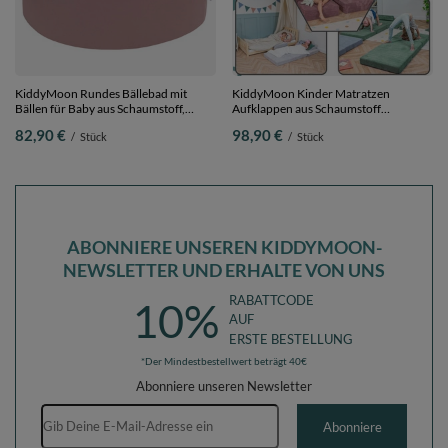
KiddyMoon Rundes Bällebad mit
KiddyMoon Kinder Matratzen
Bällen für Baby aus Schaumstoff,
Aufklappen aus Schaumstoff
erikafarben: weiß/lachsfarben/weiß,
Kindermatratze Kleinkindmatratze
82,90 €
98,90 €
/
Stück
/
Stück
90 x 30 cm 300 Bälle
Kinderzimmer Faltmatratze, grün,
Matratzen mit Kissen
ABONNIERE UNSEREN KIDDYMOON-
NEWSLETTER UND ERHALTE VON UNS
RABATTCODE
10%
AUF
ERSTE BESTELLUNG
*Der Mindestbestellwert beträgt 40€
Abonniere unseren Newsletter
E-Mail-Adresse
Abonniere