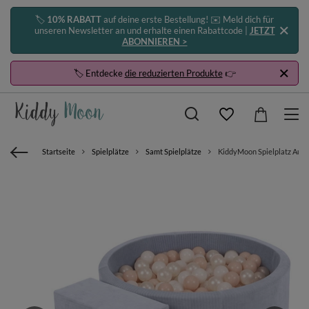
🏷️
10% RABATT
auf deine erste Bestellung! ✉️ Meld dich für
unseren Newsletter an und erhalte einen Rabattcode |
JETZT
ABONNIEREN >
🏷️ Entdecke
die reduzierten Produkte
👉
Startseite
Spielplätze
Samt Spielplätze
KiddyMoon Spielplatz Aus S