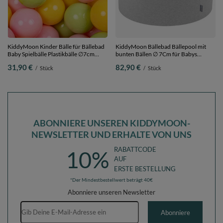
KiddyMoon Kinder Bälle für Bällebad
KiddyMoon Bällebad Bällepool mit
Baby Spielbälle Plastikbälle ∅7cm
bunten Bällen ∅ 7Cm für Babys
Made in EU, hellgrün/gelb/rosa, 200
Kinder Rund,
31,90 €
82,90 €
/
Stück
/
Stück
Bälle/7cm
hellgrau:weiß/grau/silbern, 90 x 30 cm
300 Bälle
ABONNIERE UNSEREN KIDDYMOON-
NEWSLETTER UND ERHALTE VON UNS
RABATTCODE
10%
AUF
ERSTE BESTELLUNG
*Der Mindestbestellwert beträgt 40€
Abonniere unseren Newsletter
E-Mail-Adresse
Abonniere