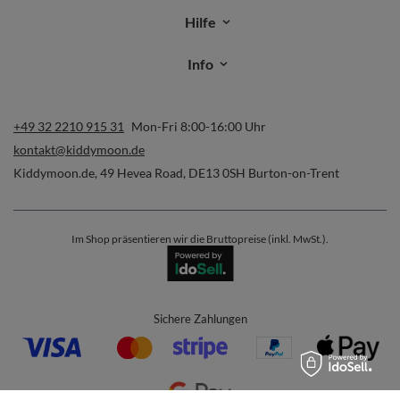
Hilfe
Info
+49 32 2210 915 31
Mon-Fri 8:00-16:00 Uhr
kontakt@kiddymoon.de
Kiddymoon.de
,
49 Hevea Road
,
DE13 0SH
Burton-on-Trent
Im Shop präsentieren wir die Bruttopreise (inkl. MwSt.).
Sichere Zahlungen