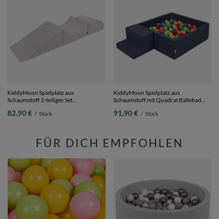
KiddyMoon Spielplatz aus
KiddyMoon Spielplatz aus
Schaumstoff 3-teiliges Set
Schaumstoff mit Quadrat Bällebad
Hindernisläufen, hellgrau, Multi-
Ballgruben für Babys Spielbad
82,90 €
91,90 €
/
Stück
/
Stück
Größe
Hindernisläufen, Hergestellt in der EU,
dunkelblau:helgrün/gelb/türkis/orange/dp
Bällebad (100 Bälle) + Stüfchen
FÜR DICH EMPFOHLEN