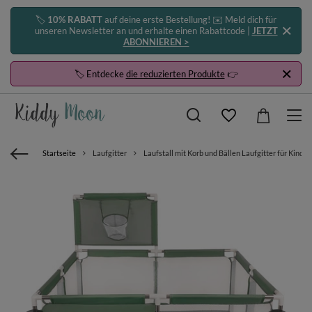
🏷️
10% RABATT
auf deine erste Bestellung! ✉️ Meld dich für
unseren Newsletter an und erhalte einen Rabattcode |
JETZT
ABONNIEREN >
🏷️ Entdecke
die reduzierten Produkte
👉
Startseite
Laufgitter
Laufstall mit Korb und Bällen Laufgitter für Kinde