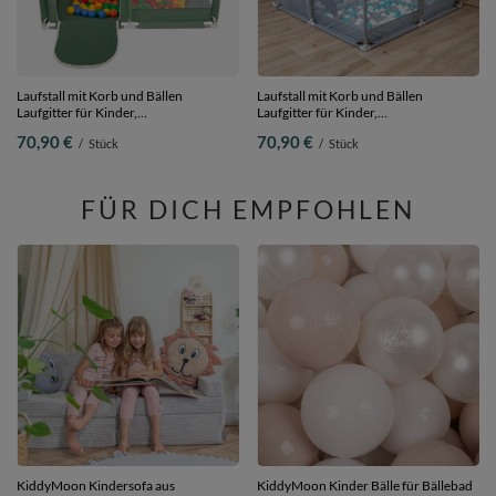
Laufstall mit Korb und Bällen
Laufstall mit Korb und Bällen
Laufgitter für Kinder,
Laufgitter für Kinder,
grün:gelb/grün/blau/rot/orange, 400
Grau:grau/weiß/türkis, 400 Bälle
70,90 €
70,90 €
/
Stück
/
Stück
Bälle
FÜR DICH EMPFOHLEN
KiddyMoon Kindersofa aus
KiddyMoon Kinder Bälle für Bällebad