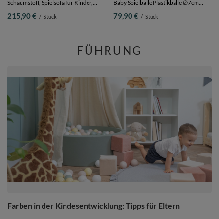
Schaumstoff, Spielsofa für Kinder,
Baby Spielbälle Plastikbälle ∅7cm
Kindersessel, Sofa fürs Kinderzimmer,
Made in EU, pastellbeige/weiß/perle,
215,90 €
79,90 €
/
Stück
/
Stück
Kindercouch, Faltmatratze, hellgrau,
700 Bälle/7cm
Kindersofa
FÜHRUNG
Farben in der Kindesentwicklung: Tipps für Eltern