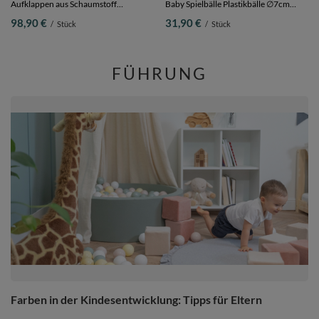
Aufklappen aus Schaumstoff
Baby Spielbälle Plastikbälle ∅7cm
Kindermatratze Kleinkindmatratze
Made in EU,
98,90 €
31,90 €
/
Stück
/
Stück
Kinderzimmer Faltmatratze,
weiß/perle/pastellbeige/grüngrau, 200
dunkelgrau, Matratzen mit Kissen
Bälle/7cm
FÜHRUNG
Farben in der Kindesentwicklung: Tipps für Eltern