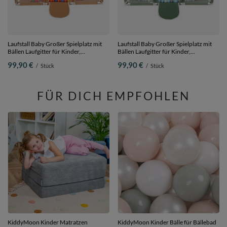
Laufstall Baby Großer Spielplatz mit
Laufstall Baby Großer Spielplatz mit
Bällen Laufgitter für Kinder,
Bällen Laufgitter für Kinder,
beige:gelb/grün/blau/rot/orange, 900
grün:perle/grau/transparent/babyblau/m
99,90 €
99,90 €
/
Stück
/
Stück
Bällen
900 Bällen
FÜR DICH EMPFOHLEN
KiddyMoon Kinder Matratzen
KiddyMoon Kinder Bälle für Bällebad