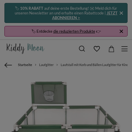
🏷️
10% RABATT
auf deine erste Bestellung! ✉️ Meld dich für
unseren Newsletter an und erhalte einen Rabattcode |
JETZT
ABONNIEREN >
🏷️ Entdecke
die reduzierten Produkte
👉
Startseite
Laufgitter
Laufstall mit Korb und Bällen Laufgitter für Kinde