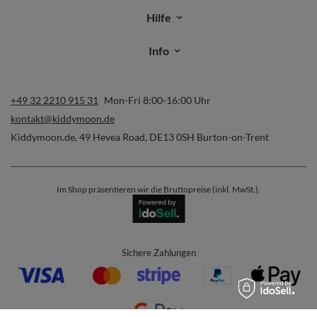
Hilfe
Info
+49 32 2210 915 31
Mon-Fri 8:00-16:00 Uhr
kontakt@kiddymoon.de
Kiddymoon.de
,
49 Hevea Road
,
DE13 0SH
Burton-on-Trent
Im Shop präsentieren wir die Bruttopreise (inkl. MwSt.).
Sichere Zahlungen