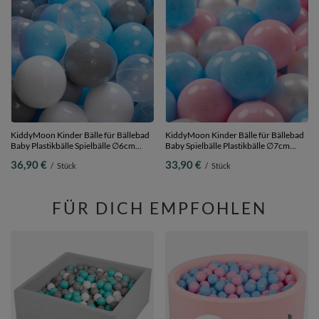
KiddyMoon Kinder Bälle für Bällebad
KiddyMoon Kinder Bälle für Bällebad
Baby Plastikbälle Spielbälle ∅6cm
Baby Spielbälle Plastikbälle ∅7cm
Made in EU,
Made in EU, baby
36,90 €
33,90 €
/
Stück
/
Stück
grau/weiß/transparent/babyblau, 300
blau/puderrosa/perle, 200 Bälle/7cm
Bälle/6cm
FÜR DICH EMPFOHLEN