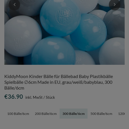
KiddyMoon Kinder Bälle für Bällebad Baby Plastikbälle
Spielbälle ∅6cm Made in EU, grau/weiß/babyblau, 300
Bälle/6cm
€36.90
inkl. MwSt
/
Stück
100 Bälle/6cm
200 Bälle/6cm
300 Bälle/6cm
500 Bälle/6cm
1200 B