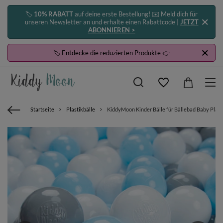
🏷️
10% RABATT
auf deine erste Bestellung! ✉️ Meld dich für
unseren Newsletter an und erhalte einen Rabattcode |
JETZT
ABONNIEREN >
🏷️ Entdecke
die reduzierten Produkte
👉
Startseite
Plastikbälle
KiddyMoon Kinder Bälle für Bällebad Baby Plast