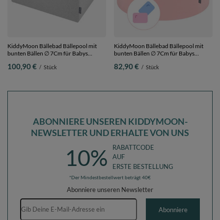
KiddyMoon Bällebad Bällepool mit
KiddyMoon Bällebad Bällepool mit
bunten Bällen ∅ 7Cm für Babys
bunten Bällen ∅ 7Cm für Babys
Kinder Quadrat,
Kinder Rund,
100,90 €
82,90 €
/
Stück
/
Stück
hellgrau:weiß/grau/helltürkis, 90 x 30
Bubblegum:puderrosa/babyblau, 90 x
cm 300 Bälle
30 cm 300 Bälle
ABONNIERE UNSEREN KIDDYMOON-
NEWSLETTER UND ERHALTE VON UNS
RABATTCODE
10%
AUF
ERSTE BESTELLUNG
*Der Mindestbestellwert beträgt 40€
Abonniere unseren Newsletter
E-Mail-Adresse
Abonniere