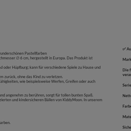
✅ Au
wunderschönen Pastellfarben
chmesser ∅ 6 cm, hergestellt in Europa. Das Produkt ist
Mar
bad oder Hüpfburg; kann für verschiedene Spiele zu Hause und
Die f
vera
rm zurück, ohne das Kind zu verletzen.
higkeiten, wie beispielsweise Werfen, Greifen oder auch
Seri
t und angenehm zu berühren, sorgt für tollen bunten Spaß.
Nett
izierten und kindersicheren Bällen von KiddyMoon. In unserem
Farb
Mate
Farben.
Sich