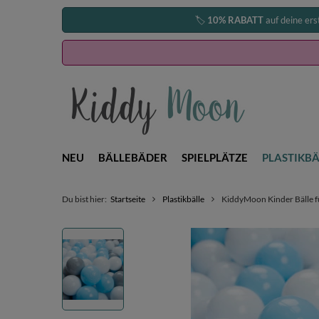
🏷️
10% RABATT
auf deine ers
NEU
BÄLLEBÄDER
SPIELPLÄTZE
PLASTIKBÄ
Du bist hier:
Startseite
Plastikbälle
KiddyMoon Kinder Bälle fü