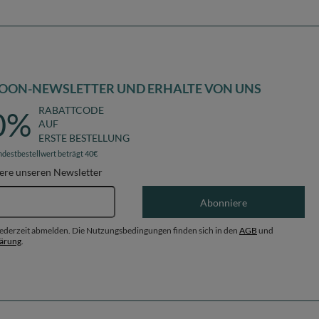
OON-NEWSLETTER UND ERHALTE VON UNS
RABATTCODE
0%
AUF
ERSTE BESTELLUNG
ndestbestellwert beträgt 40€
ere unseren Newsletter
E-Mail-Adresse
Abonniere
 jederzeit abmelden. Die Nutzungsbedingungen finden sich in den
AGB
und
lärung
.