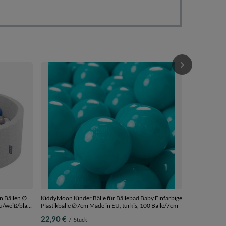
KiddyMoon Ki
Schaumstoff 
Kinderzimmer
98,90 €
/
S
mit Kissen
n Bällen ∅
KiddyMoon Kinder Bälle für Bällebad Baby Einfarbige
Plastikbälle ∅7cm Made in EU, türkis, 100 Bälle/7cm
22,90 €
/
Stück