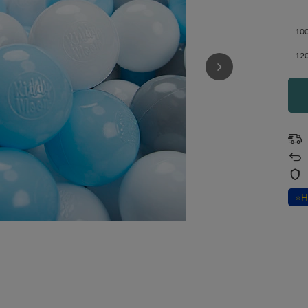
100
120
⭐
H