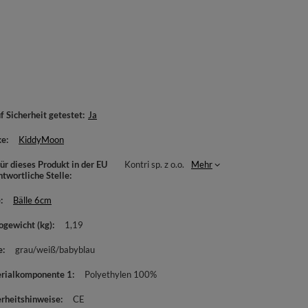
f Sicherheit getestet
Ja
ke
KiddyMoon
ür dieses Produkt in der EU
Kontri sp. z o.o.
Mehr
ntwortliche Stelle
e
Bälle 6cm
ogewicht (kg)
1,19
e
grau/weiß/babyblau
rialkomponente 1
Polyethylen 100%
erheitshinweise
CE