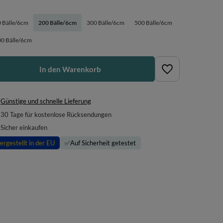
 Bälle/6cm
200 Bälle/6cm
300 Bälle/6cm
500 Bälle/6cm
0 Bälle/6cm
In den Warenkorb
Günstige und schnelle Lieferung
30
Tage für kostenlose Rücksendungen
Sicher einkaufen
ergestellt in der EU
✅
Auf Sicherheit getestet