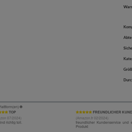
War
Komp
Abte
Sich
Kate
Größ
Durc