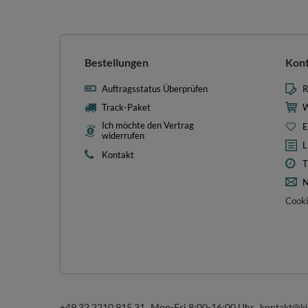
Bestellungen
Kon
Auftragsstatus Überprüfen
R
Track-Paket
W
Ich möchte den Vertrag
E
widerrufen
L
Kontakt
T
N
Cooki
+49 32 2210 915 31
Mon-Fri 8:00-16:00 Uhr
kontakt@k