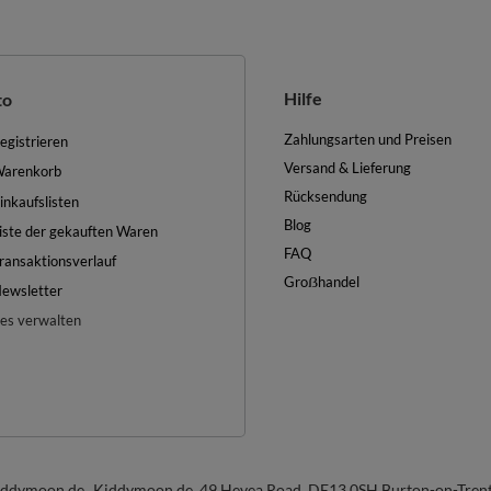
Hilfe
to
Zahlungsarten und Preisen
egistrieren
Versand & Lieferung
arenkorb
Rücksendung
inkaufslisten
Blog
iste der gekauften Waren
FAQ
ransaktionsverlauf
Groẞhandel
ewsletter
es verwalten
iddymoon.de
Kiddymoon.de
,
49 Hevea Road
,
DE13 0SH
Burton-on-Tren