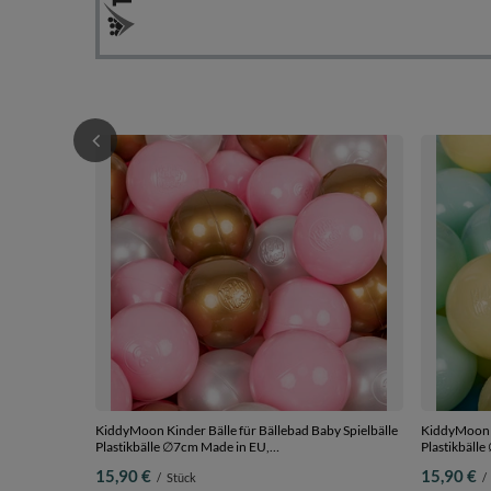
KiddyMoon Kinder Bälle für Bällebad Baby Spielbälle
KiddyMoon K
Plastikbälle ∅7cm Made in EU,
Plastikbäll
puderrosa/perle/golden, 50 Bälle/7cm
pastellgelb/
15,90 €
15,90 €
/
Stück
/