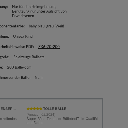
nung
Nur für den Heimgebrauch
Benutzung nur unter Aufsicht von
Erwachsenen
onentenfarbe
baby blau
grau
Weiß
ilung
Unisex Kind
erheitshinweise PDF
ZK6-70-200
gorie
Spielzeuge Ballsets
e
200 Bälle/6cm
hmesser der Bälle
6 cm