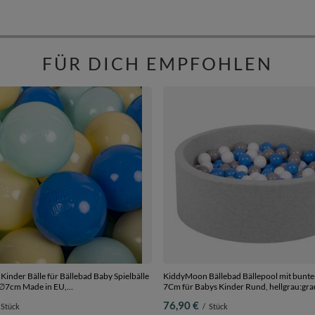
FÜR DICH EMPFOHLEN
inder Bälle für Bällebad Baby Spielbälle
KiddyMoon Bällebad Bällepool mit bunte
e ∅7cm Made in EU,
7Cm für Babys Kinder Rund, hellgrau:grau/weiß/blau,
blau/minze, 50 Bälle/7cm
90 x 30 cm 200 Bälle
76,90 €
Stück
/
Stück