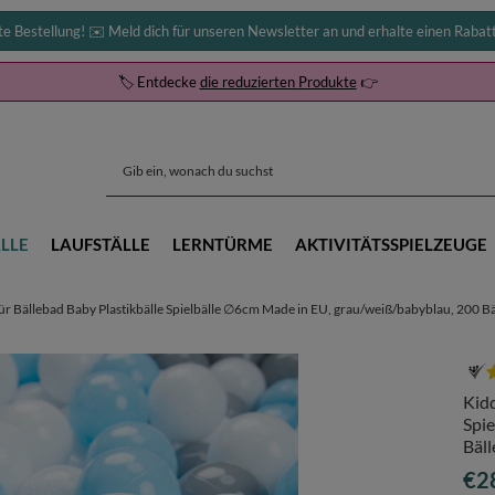
te Bestellung! ✉️ Meld dich für unseren Newsletter an und erhalte einen Rabat
🏷️ Entdecke
die reduzierten Produkte
👉
LLE
LAUFSTÄLLE
LERNTÜRME
AKTIVITÄTSSPIELZEUGE
r Bällebad Baby Plastikbälle Spielbälle ∅6cm Made in EU, grau/weiß/babyblau, 200 B
Kidd
Spi
Bäl
€2