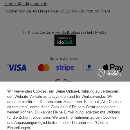
kontakt@kiddymoon.de
Kiddymoon.de
,
49 Hevea Road
,
DE13 0SH
Burton-on-Trent
Im Shop präsentieren wir die Bruttopreise (inkl. MwSt.).
Sichere Zahlungen
Wir verwenden Cookies, um Deine Online-Erfahrung zu verbessern,
den Website-Verkehr zu analysieren und für Werbezwecke. Wir
Bequeme Lieferung
arbeiten hierfür mit Drittanbietern zusammen. Klick auf „Alle Cookies
akzeptieren“, damit diese Cookies auf Deinem Gerät gespeichert
werden können. Du kannst Deine Einwilligung jederzeit mit Wirkung
für die Zukunft widerrufen. Weitere Informationen zu den Cookies
und Anpassungsmöglichkeiten findest Du unter den "Cookie-
Du kannst uns vertrauen
Einstellungen".