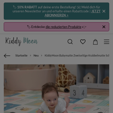
🏷️
10% RABATT
auf deine erste Bestellung! ✉️ Meld dich für
unseren Newsletter an und erhalte einen Rabattcode |
JETZT
ABONNIEREN >
🏷️ Entdecke
die reduzierten Produkte
👉
Startseite
Neu
KiddyMoon Babymatte Zweiseitige Krabbelmatte Schaums