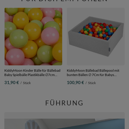
KiddyMoon Kinder Bälle für Bällebad
KiddyMoon Bällebad Bällepool mit
Baby Spielbälle Plastikbälle ∅7cm
bunten Bällen ∅ 7Cm für Babys
Made in EU, hellgrün/gelb/rosa, 200
Kinder Quadrat,
31,90 €
100,90 €
/
Stück
/
Stück
Bälle/7cm
hellgrau:gelb/grün/rot/orange, 90 x 30
cm 300 Bälle
FÜHRUNG