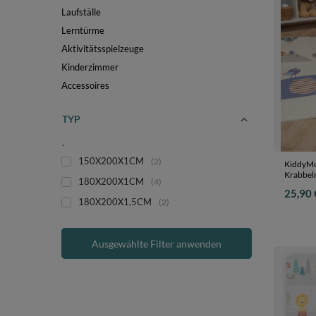
Laufställe
Lerntürme
Aktivitätsspielzeuge
Kinderzimmer
Accessoires
TYP
.
150X200X1CM
2
KiddyMo
Krabbel
180X200X1CM
4
Kinderma
25,90 
Entwick
180X200X1,5CM
2
Drinnen
150x20
Ausgewählte Filter anwenden