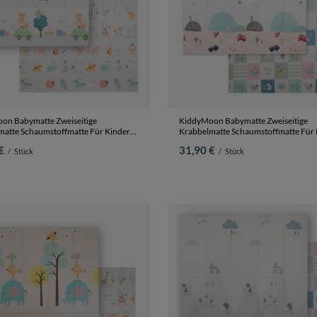
on Babymatte Zweiseitige
KiddyMoon Babymatte Zweiseitige
matte Schaumstoffmatte Für Kinder
Krabbelmatte Schaumstoffmatte Für 
tte Kindgerechte Muster Spielplatz
Kindermatte Kindgerechte Muster Spi
€
31,90 €
/
Stück
/
Stück
lung Sicherer Und Bequemer Ideal Für
Entwicklung Sicherer Und Bequemer 
 Und Draußen, Orange-Zirkus,
Drinnen Und Draußen, Grau- Luftbal
0x1cm
180x200x1cm