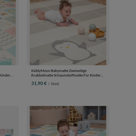
KiddyMoon Babymatte Zweiseitige
Kinder
Krabbelmatte Schaumstoffmatte Für Kinder
elplatz
Kindermatte Kindgerechte Muster Spielplatz
31,90 €
/
Stück
Ideal Für
Entwicklung Sicherer Und Bequemer Ideal Für
Drinnen Und Draußen, Weiß-Pinguin,
180x200x1cm