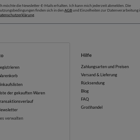
ch möchte die Newsletter-E-Mails erhalten. Ich kann mich jederzeit abmelden. Die
utzungsbedingungen finden sich in den
AGB
und Einzelheiten zur Datenverarbeitung i
atenschutzerklärung
.
Hilfe
to
Zahlungsarten und Preisen
egistrieren
Versand & Lieferung
arenkorb
Rücksendung
inkaufslisten
Blog
iste der gekauften Waren
FAQ
ransaktionsverlauf
Groẞhandel
ewsletter
es verwalten