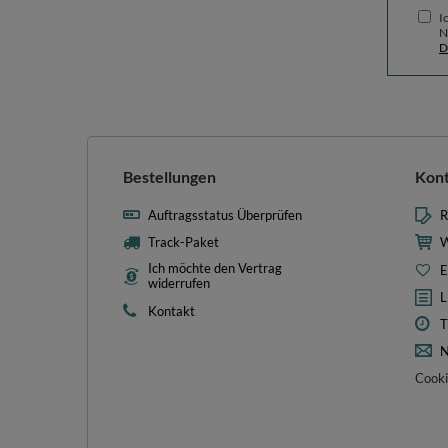
I
N
D
Bestellungen
Kon
Auftragsstatus Überprüfen
R
Track-Paket
W
Ich möchte den Vertrag
E
widerrufen
L
Kontakt
T
N
Cooki