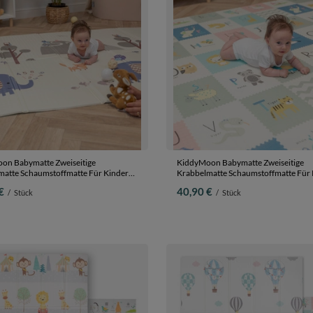
on Babymatte Zweiseitige
KiddyMoon Babymatte Zweiseitige
matte Schaumstoffmatte Für Kinder
Krabbelmatte Schaumstoffmatte Für 
tte Kindgerechte Muster Spielplatz
Kindermatte Kindgerechte Muster Spi
€
40,90 €
/
Stück
/
Stück
lung Sicherer Und Bequemer Ideal Für
Entwicklung Sicherer Und Bequemer 
 Und Draußen, Grau-Bergen/Elefant,
Drinnen Und Draußen, Braun-Meer,
0x1cm
180x200x1,5cm