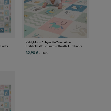
KiddyMoon Babymatte Zweiseitige
Kinder
Krabbelmatte Schaumstoffmatte Für Kinder
elplatz
Kindermatte Kindgerechte Muster Spielplatz
32,90 €
/
Stück
Ideal Für
Entwicklung Sicherer Und Bequemer Ideal Für
lons,
Drinnen Und Draußen, Braun-Elefant,
180x200x1cm