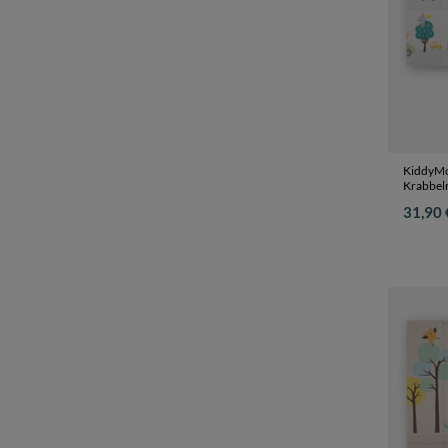
KiddyMo
Krabbel
Kinderma
31,90 
Entwick
Drinnen
180x20