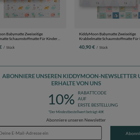
on Babymatte Zweiseitige
KiddyMoon Babymatte Zweiseitige
matte Schaumstoffmatte Für Kinder
Krabbelmatte Schaumstoffmatte Für 
tte Kindgerechte Muster Spielplatz
Kindermatte Kindgerechte Muster Spi
€
40,90 €
/
Stück
/
Stück
lung Sicherer Und Bequemer Ideal Für
Entwicklung Sicherer Und Bequemer 
 Und Draußen, Grün-Wald,
Drinnen Und Draußen, Grau-Bergen,
0x1cm
180x200x1,5cm
ABONNIERE UNSEREN KIDDYMOON-NEWSLETTER 
ERHALTE VON UNS
RABATTCODE
10%
AUF
ERSTE BESTELLUNG
*Der Mindestbestellwert beträgt 40€
Abonniere unseren Newsletter
E-Mail-Adresse
Abonni