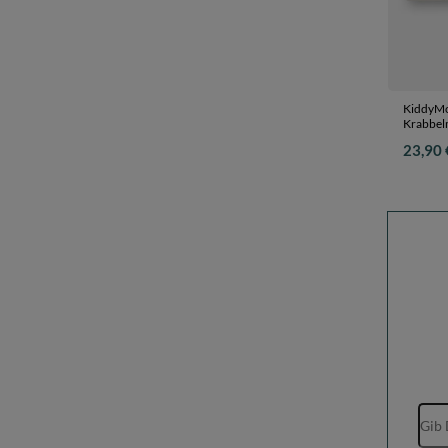
KiddyMo
Krabbel
Kinderma
23,90 
Entwick
Drinnen
150x20