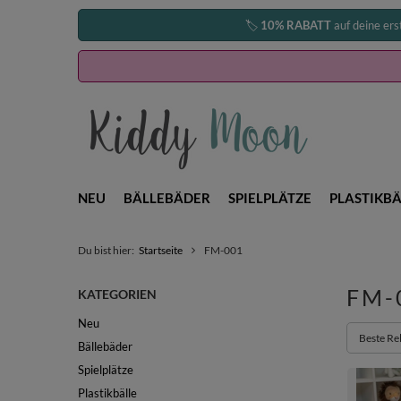
🏷️
10% RABATT
auf deine ers
NEU
BÄLLEBÄDER
SPIELPLÄTZE
PLASTIKBÄ
Du bist hier:
Startseite
FM-001
FM-
KATEGORIEN
Neu
Sortieru
Beste Re
Bällebäder
Spielplätze
Plastikbälle