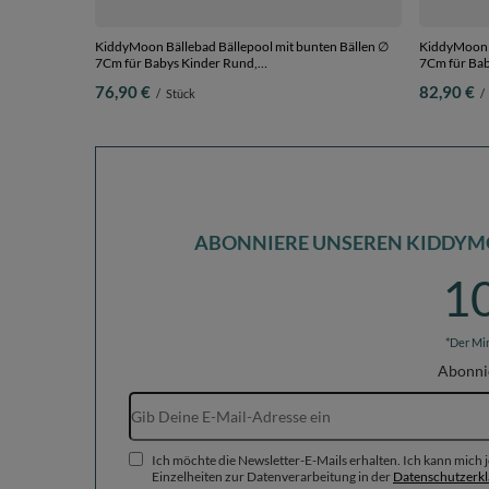
KiddyMoon Bällebad Bällepool mit bunten Bällen ∅
KiddyMoon B
7Cm für Babys Kinder Rund,
7Cm für Babys Kinder Rund,
hellgrau:dunkeltürkis/pastellbeige/weiß/minze, 90 x
Bubblegum:p
76,90 €
82,90 €
/
Stück
/
30 cm 200 Bälle
Bälle
ABONNIERE UNSEREN KIDDYM
1
*Der Mi
Abonni
Ich möchte die Newsletter-E-Mails erhalten. Ich kann mich
Einzelheiten zur Datenverarbeitung in der
Datenschutzerk