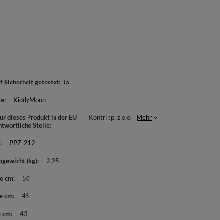
f Sicherheit getestet
Ja
ke
KiddyMoon
ür dieses Produkt in der EU
Kontri sp. z o.o.
Mehr
ntwortliche Stelle
e
PPZ-212
ogewicht (kg)
2,25
te cm
50
e cm
45
e cm
43