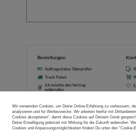
Bestellungen
Kon
Auftragsstatus Überprüfen
R
Track-Paket
W
Ich möchte den Vertrag
E
widerrufen
L
Kontakt
T
Wir verwenden Cookies, um Deine Online-Erfahrung zu verbessern, d
N
analysieren und für Werbezwecke. Wir arbeiten hierfür mit Drittanbiet
Cookies akzeptieren“, damit diese Cookies auf Deinem Gerät gespeic
Cooki
Deine Einwilligung jederzeit mit Wirkung für die Zukunft widerrufen. W
Cookies und Anpassungsmöglichkeiten findest Du unter den "Cookie-E