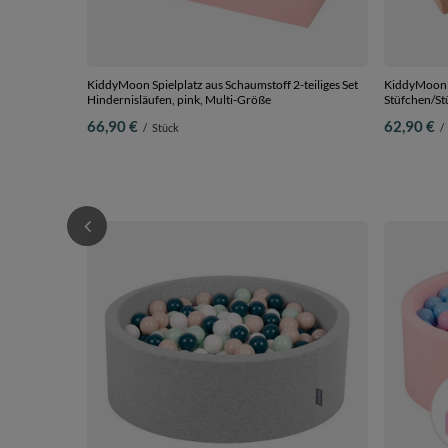
KiddyMoon Spielplatz aus Schaumstoff 2-teiliges Set
KiddyMoon S
Hindernisläufen, pink, Multi-Größe
Stüfchen/St
66,90 €
62,90 €
/
Stück
/