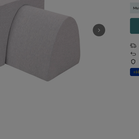
Mul
⭐
H