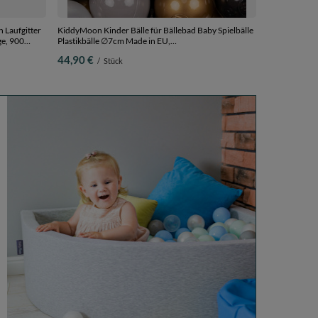
n Laufgitter
KiddyMoon Kinder Bälle für Bällebad Baby Spielbälle
ge, 900
Plastikbälle ∅7cm Made in EU,
schwarz/perle/golden/grau, 300 Bälle/7cm
44,90 €
/
Stück