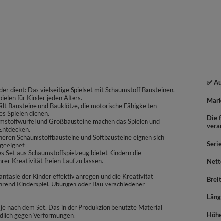
✅ Au
nder dient: Das vielseitige Spielset mit Schaumstoff Bausteinen,
pielen für Kinder jeden Alters.
Mar
lt Bausteine und Bauklötze, die motorische Fähigkeiten
ves Spielen dienen.
Die f
aumstoffwürfel und Großbausteine machen das Spielen und
vera
 Entdecken.
cheren Schaumstoffbausteine und Softbausteine eignen sich
Seri
 geeignet.
s Set aus Schaumstoffspielzeug bietet Kindern die
rer Kreativität freien Lauf zu lassen.
Nett
antasie der Kinder effektiv anregen und die Kreativität
Brei
rend Kinderspiel, Übungen oder Bau verschiedener
Läng
je nach dem Set. Das in der Produkzion benutzte Material
Höh
ndlich gegen Verformungen.