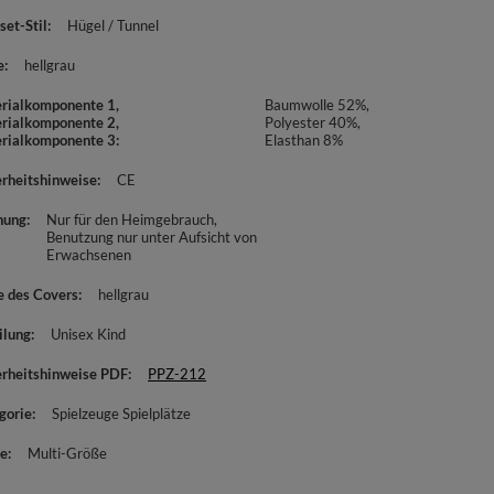
set-Stil
Hügel / Tunnel
e
hellgrau
rialkomponente 1,
Baumwolle 52%,
rialkomponente 2,
Polyester 40%,
rialkomponente 3
Elasthan 8%
erheitshinweise
CE
nung
Nur für den Heimgebrauch
Benutzung nur unter Aufsicht von
Erwachsenen
e des Covers
hellgrau
ilung
Unisex Kind
erheitshinweise PDF
PPZ-212
gorie
Spielzeuge Spielplätze
e
Multi-Größe