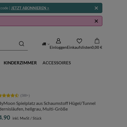
tcode |
JETZT ABONNIEREN >
Einloggen
Einkaufslisten
0,00 €
KINDERZIMMER
ACCESSOIRES
dyMoon Spielplatz aus Schaumstoff Hügel/Tunnel
ernisläufen, hellgrau, Multi-Größe
4.90
inkl. MwSt
/
Stück