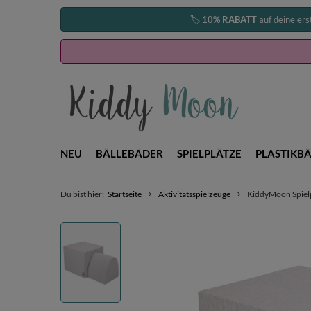
🏷️
10% RABATT
auf deine ers
NEU
BÄLLEBÄDER
SPIELPLÄTZE
PLASTIKBÄ
Du bist hier:
Startseite
Aktivitätsspielzeuge
KiddyMoon Spielp