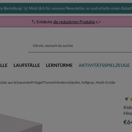
te Bestellung! ✉️ Meld dich für unseren Newsletter an und erhalte einen Rabat
🏷️ Entdecke
die reduzierten Produkte
👉
LLE
LAUFSTÄLLE
LERNTÜRME
AKTIVITÄTSSPIELZEUGE
latz aus Schaumstoff Hügel/Tunnel Hindernisläufen, hellgrau, Multi-Größe
Kid
Hind
€6