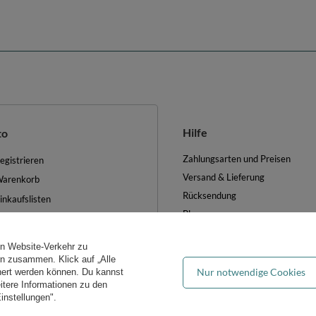
Hilfe
to
Zahlungsarten und Preisen
egistrieren
Versand & Lieferung
arenkorb
Rücksendung
inkaufslisten
Blog
iste der gekauften Waren
FAQ
ransaktionsverlauf
en Website-Verkehr zu
Groẞhandel
ewsletter
ern zusammen. Klick auf „Alle
Nur notwendige Cookies
hert werden können. Du kannst
es verwalten
eitere Informationen zu den
instellungen".