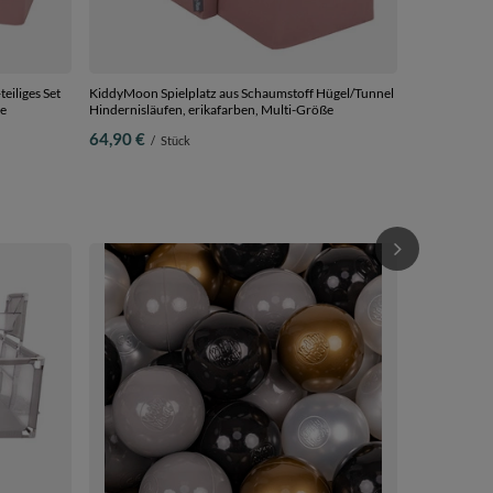
eiliges Set
KiddyMoon Spielplatz aus Schaumstoff Hügel/Tunnel
ße
Hindernisläufen, erikafarben, Multi-Größe
64,90 €
/
Stück
KiddyMoon Ki
Kinder, Kinde
Kindercouch, 
228,90 €
/
Kissen