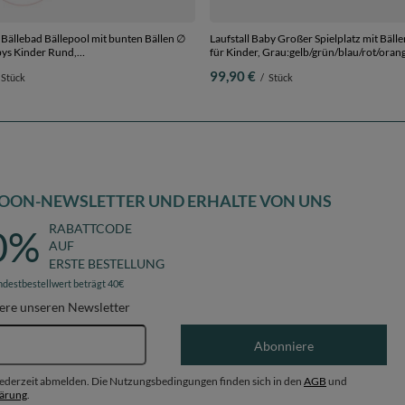
ällebad Bällepool mit bunten Bällen ∅
Laufstall Baby Großer Spielplatz mit Bälle
für Kinder, Grau:gelb/grün/blau/rot/oran
uderrosa/babyblau, 90 x 30 cm 300
Bällen
99,90 €
Stück
/
Stück
OON-NEWSLETTER UND ERHALTE VON UNS
RABATTCODE
0%
AUF
ERSTE BESTELLUNG
ndestbestellwert beträgt 40€
ere unseren Newsletter
E-Mail-Adresse
Abonniere
 jederzeit abmelden. Die Nutzungsbedingungen finden sich in den
AGB
und
lärung
.