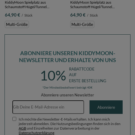
KiddyMoon Spielplatz aus
KiddyMoon Spielplatz aus
Schaumstoff Hügel/Tunnel
Schaumstoff Hügel/Tunnel
Hindernisläufen, dunkelblau, Multi-
Hindernisläufen, hellgrau, Multi-
64,90 €
64,90 €
/
Stück
/
Stück
Größe
Größe
Multi-Größe
Multi-Größe
ABONNIERE UNSEREN KIDDYMOON-
NEWSLETTER UND ERHALTE VON UNS
RABATTCODE
10%
AUF
ERSTE BESTELLUNG
*Der Mindestbestellwert beträgt 40€
Abonniere unseren Newsletter
E-Mail-Adresse
Abonniere
Ich möchte die Newsletter-E-Mails erhalten. Ich kann mich
jederzeit abmelden. Die Nutzungsbedingungen finden sich in den
AGB
und Einzelheiten zur Datenverarbeitung in der
Datenschutzerklärung
.