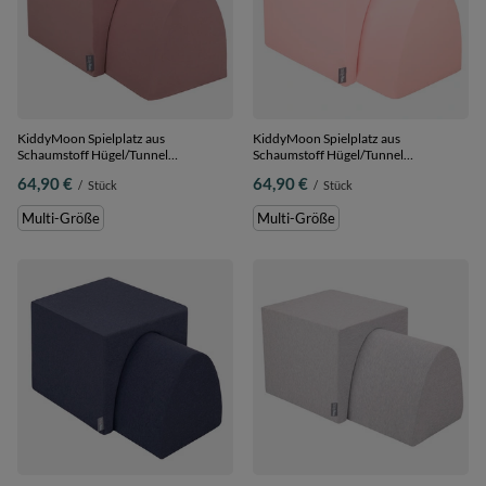
KiddyMoon Spielplatz aus
KiddyMoon Spielplatz aus
Schaumstoff Hügel/Tunnel
Schaumstoff Hügel/Tunnel
Hindernisläufen, erikafarben, Multi-
Hindernisläufen, pink, Multi-Größe
64,90 €
64,90 €
/
Stück
/
Stück
Größe
Multi-Größe
Multi-Größe