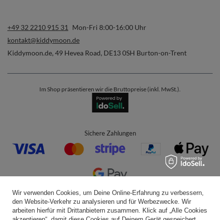
+49 32 2210 915 31
Mon-Fri 8:00-16:00 Uhr
kontakt@kiddymoon.de
Kiddymoon.de
,
49 Hevea Road
,
DE13 0SH
Burton-on-Trent
Im Shop präsentieren wir die Bruttopreise (inkl. MwSt.).
Sichere Zahlungen
Wir verwenden Cookies, um Deine Online-Erfahrung zu verbessern,
Bequeme Lieferung
den Website-Verkehr zu analysieren und für Werbezwecke. Wir
arbeiten hierfür mit Drittanbietern zusammen. Klick auf „Alle Cookies
akzeptieren“, damit diese Cookies auf Deinem Gerät gespeichert