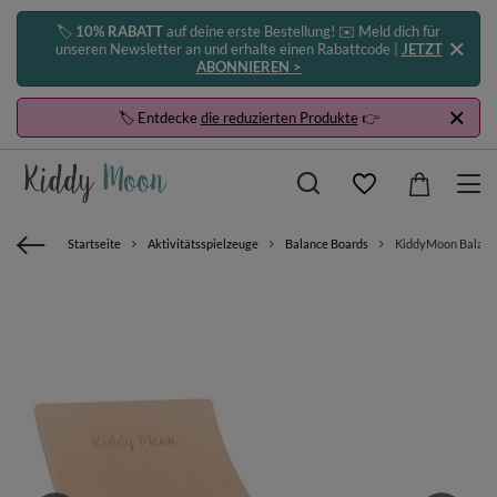
🏷️
10% RABATT
auf deine erste Bestellung! ✉️ Meld dich für
unseren Newsletter an und erhalte einen Rabattcode |
JETZT
ABONNIEREN >
🏷️ Entdecke
die reduzierten Produkte
👉
Startseite
Aktivitätsspielzeuge
Balance Boards
KiddyMoon Balance 