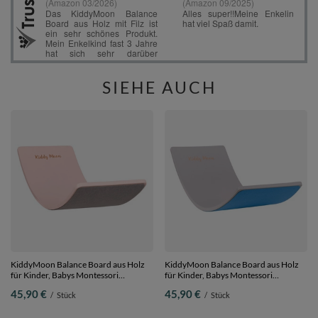
SIEHE AUCH
KiddyMoon Balance Board aus Holz
KiddyMoon Balance Board aus Holz
für Kinder, Babys Montessori
für Kinder, Babys Montessori
Spielzeug, Gleichgewicht, Balancieren
Spielzeug, Gleichgewicht, Balancieren
45,90 €
45,90 €
/
Stück
/
Stück
Babys Holzspielzeug, Balancebrett
Babys Holzspielzeug, Balancebrett
Wackelbrett Gleichgewicht, Pink, Brett
Wackelbrett Gleichgewicht, Grau/Blau
Filz, Brett