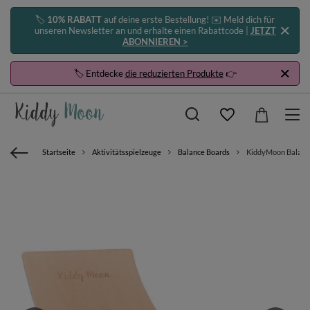
🏷️
10% RABATT
auf deine erste Bestellung! ✉️ Meld dich für
unseren Newsletter an und erhalte einen Rabattcode |
JETZT
ABONNIEREN >
🏷️ Entdecke
die reduzierten Produkte
👉
Startseite
Aktivitätsspielzeuge
Balance Boards
KiddyMoon Balance 