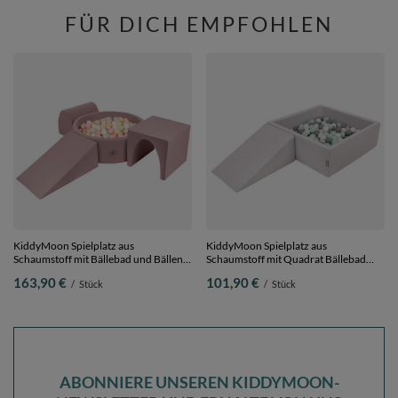
FÜR DICH EMPFOHLEN
KiddyMoon Spielplatz aus
KiddyMoon Spielplatz aus
Schaumstoff mit Bällebad und Bällen
Schaumstoff mit Quadrat Bällebad
Hindernisläufen,
Bälle Hindernisläufen,
163,90 €
101,90 €
/
Stück
/
Stück
erikafarben:pastellbeige/pastellgelb/weiß/minze/puderrosa,
hellgrau:weiß/grau/minze, Bällebad
Bällebad (300 Bälle) + Version 2
(200 Bälle) + Zwickel
ABONNIERE UNSEREN KIDDYMOON-