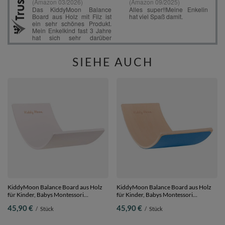
SIEHE AUCH
KiddyMoon Balance Board aus Holz
KiddyMoon Balance Board aus Holz
für Kinder, Babys Montessori
für Kinder, Babys Montessori
Spielzeug, Gleichgewicht, Balancieren
Spielzeug, Gleichgewicht, Balancieren
45,90 €
45,90 €
/
Stück
/
Stück
Babys Holzspielzeug, Balancebrett
Babys Holzspielzeug, Balancebrett
Wackelbrett Gleichgewicht, Weiß,
Wackelbrett Gleichgewicht,
Brett
Natürlich/Blau Filz, Brett