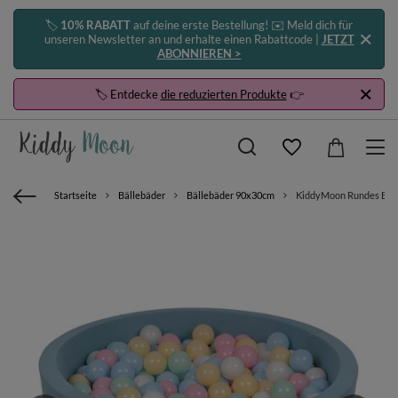
🏷️
10% RABATT
auf deine erste Bestellung! ✉️ Meld dich für
unseren Newsletter an und erhalte einen Rabattcode |
JETZT
ABONNIEREN >
🏷️ Entdecke
die reduzierten Produkte
👉
Startseite
Bällebäder
Bällebäder 90x30cm
KiddyMoon Rundes Bälleb