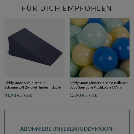
FÜR DICH EMPFOHLEN
KiddyMoon Spielplatz aus
KiddyMoon Kinder Bälle für Bällebad
Schaumstoff Zwickel Hindernisläufen,
Baby Spielbälle Plastikbälle ∅7cm
dunkelblau, Multi-Größe
Made in EU, pastellgelb/blau/minze,
41,90 €
15,90 €
/
Stück
/
Stück
50 Bälle/7cm
ABONNIERE UNSEREN KIDDYMOON-