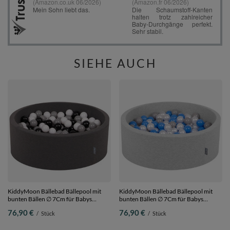
SIEHE AUCH
KiddyMoon Bällebad Bällepool mit
KiddyMoon Bällebad Bällepool mit
bunten Bällen ∅ 7Cm für Babys
bunten Bällen ∅ 7Cm für Babys
Kinder Rund, Dunkelgrau, 90 x 30 cm
Kinder Rund,
76,90 €
76,90 €
/
Stück
/
Stück
200 Bälle
hellgrau:perle/grau/blau, 90 x 30 cm
200 Bälle