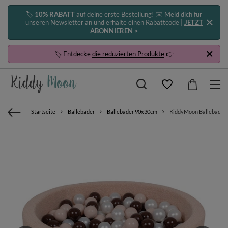
🏷️
10% RABATT
auf deine erste Bestellung! ✉️ Meld dich für
unseren Newsletter an und erhalte einen Rabattcode |
JETZT
ABONNIEREN >
🏷️ Entdecke
die reduzierten Produkte
👉
Startseite
Bällebäder
Bällebäder 90x30cm
KiddyMoon Bällebad für 