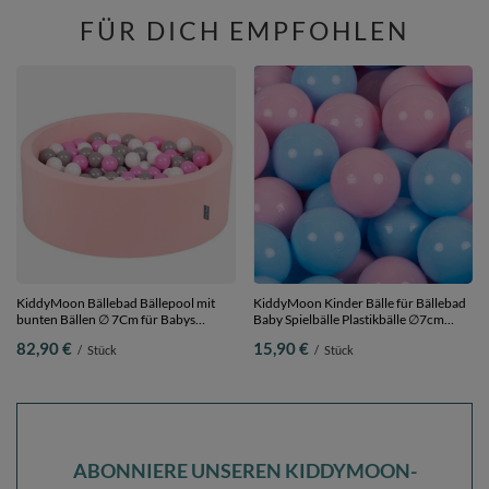
cm 300 Bälle
200 Bälle
FÜR DICH EMPFOHLEN
KiddyMoon Bällebad Bällepool mit
KiddyMoon Kinder Bälle für Bällebad
bunten Bällen ∅ 7Cm für Babys
Baby Spielbälle Plastikbälle ∅7cm
Kinder Rund, pink:grau/weiß/pink, 90
Made in EU, puderrosa/babyblau, 50
82,90 €
15,90 €
/
Stück
/
Stück
x 30 cm 300 Bälle
Bälle/7cm
ABONNIERE UNSEREN KIDDYMOON-