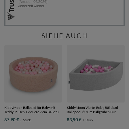
SIEHE AUCH
KiddyMoon Bällebad für Baby mit
KiddyMoon Viertel Eckig Bällebad
Teddy-Plüsch, Größere 7 cm Bälle für
Bällepool ∅ 7Cm Ballgruben Für
Eine Vollere Füllung, ab 8 Monaten,
Babys Spielbad Kleinkinder,
87,90 €
83,90 €
/
Stück
/
Stück
Abnehmbarer Bezug, Beige:
Hergestellt in der EU,
Pastellbeige/Puderrosa/Perle, 90 x 30
hellgrau:grau/weiß/pink, 90 x 30 cm