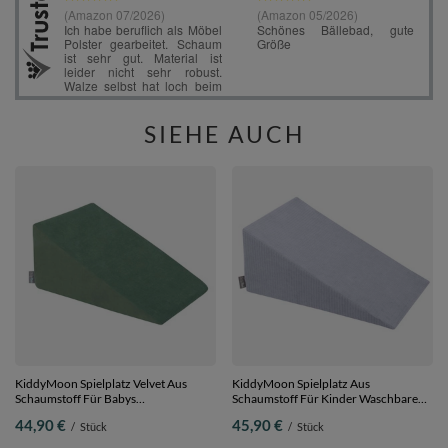
SIEHE AUCH
KiddyMoon Spielplatz Velvet Aus
KiddyMoon Spielplatz Aus
Schaumstoff Für Babys
Schaumstoff Für Kinder Waschbare
Hindernisläufen, Hergestellt In Der
Bezug, , Multi-Größe
44,90 €
45,90 €
/
Stück
/
Stück
EU, waldgrün, Multi-Größe