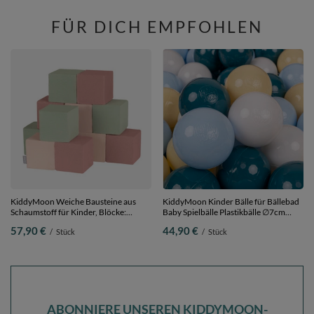
FÜR DICH EMPFOHLEN
KiddyMoon Weiche Bausteine aus
KiddyMoon Kinder Bälle für Bällebad
Schaumstoff für Kinder, Blöcke:
Baby Spielbälle Plastikbälle ∅7cm
erikafarben-beige-salbeifarben, 12
Made in EU,
57,90 €
44,90 €
/
Stück
/
Stück
Stücke
dunkeltürkis/pastellblau/pastellgelb/weiß
300 Bälle/7cm
ABONNIERE UNSEREN KIDDYMOON-