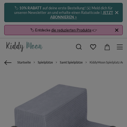
🏷️
10% RABATT
auf deine erste Bestellung! ✉️ Meld dich für
unseren Newsletter an und erhalte einen Rabattcode |
JETZT
ABONNIEREN >
🏷️ Entdecke
die reduzierten Produkte
👉
Startseite
Spielplätze
Samt Spielplätze
KiddyMoon Spielplatz Aus 