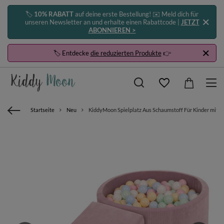
🏷️
10% RABATT
auf deine erste Bestellung! ✉️ Meld dich für
unseren Newsletter an und erhalte einen Rabattcode |
JETZT
ABONNIEREN >
🏷️ Entdecke
die reduzierten Produkte
👉
Startseite
Neu
KiddyMoon Spielplatz Aus Schaumstoff Für Kinder mit Bä