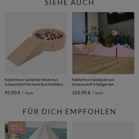
SIEHE AUCH
KiddyMoon Spielplatz Velvet Aus
KiddyMoon Spielplatz aus
Schaumstoff Mit Samt Rund Bällebad
Schaumstoff 4-teiliges Set
Ballgruben Für Babys Spielbad
Hindernisläufen, pink, Multi-Größe
95,90 €
102,90 €
/
Stück
/
Stück
Hindernisläufen, Hergestellt In Der
EU,
sandbeige:dunkeltürkis/pastellbeige/grüngrau/lachsfarben,
Bällebad (100 Bälle) + Zwickel
FÜR DICH EMPFOHLEN