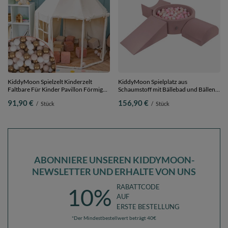
KiddyMoon Spielzelt Kinderzelt
KiddyMoon Spielplatz aus
Faltbare Für Kinder Pavillon Förmiges
Schaumstoff mit Bällebad und Bällen
Kinderhaus Leicht Zu Montieren Zum
Hindernisläufen,
91,90 €
156,90 €
/
Stück
/
Stück
Spielen Und Entspannen Geeignet Für
erikafarben:pastellbeige/puderrosa/perle
Drinnen Und Draußen,
Bällebad (200 Bälle) + Version 4
Naturfarbe:pastellbeige/weiß/gold,
200 Bälle
ABONNIERE UNSEREN KIDDYMOON-
NEWSLETTER UND ERHALTE VON UNS
RABATTCODE
10%
AUF
ERSTE BESTELLUNG
*Der Mindestbestellwert beträgt 40€