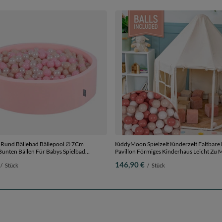
Rund Bällebad Bällepool ∅ 7Cm
KiddyMoon Spielzelt Kinderzelt Faltbare
Bunten Bällen Für Babys Spielbad
Pavillon Förmiges Kinderhaus Leicht Zu 
 Hergestellt in der EU,
Zum Spielen Und Entspannen Geeignet F
146,90 €
/
Stück
/
Stück
lbeige/puderrosa/perle, 120x30cm/300
Und Draußen,
Naturfarbe:pastellbeige/lachsfarbe/weiß,