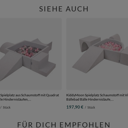
SIEHE AUCH
pielplatz aus Schaumstoff mit Quadrat
KiddyMoon Spielplatz Schaumstoff mit Vie
le Hindernisläufen,
Bällebad Bälle Hindernisläufe,
rle/grau/transparent/puderrosa, Bällebad
hellgrau:puderrosa/perle/transparent, Bä
197,90 €
/
Stück
/
Stück
+ Version 5
Bälle) + Version 3
FÜR DICH EMPFOHLEN