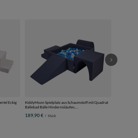
KiddyMoon Sp
und Bällen Hi
erikafarben:p
178,90 €
/
Bällebad (200
rtel Eckig
KiddyMoon Spielplatz aus Schaumstoff mit Quadrat
Bällebad Bälle Hindernisläufen,
llebad (200
dunkelblau:babyblue/blau/perle, Bällebad (200 Bälle)
189,90 €
/
Stück
+ Version 3