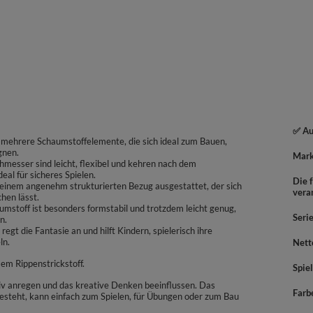
✅ Au
nd mehrere Schaumstoffelemente, die sich ideal zum Bauen,
gnen.
Mar
hmesser sind leicht, flexibel und kehren nach dem
al für sicheres Spielen.
Die f
 einem angenehm strukturierten Bezug ausgestattet, der sich
vera
hen lässt.
mstoff ist besonders formstabil und trotzdem leicht genug,
Seri
n.
gt die Fantasie an und hilft Kindern, spielerisch ihre
ln.
Nett
em Rippenstrickstoff.
Spiel
ktiv anregen und das kreative Denken beeinflussen. Das
Farb
esteht, kann einfach zum Spielen, für Übungen oder zum Bau