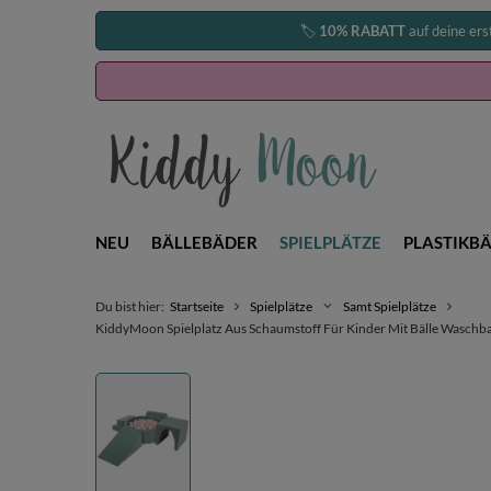
🏷️
10% RABATT
auf deine ers
NEU
BÄLLEBÄDER
SPIELPLÄTZE
PLASTIKBÄ
Du bist hier:
Startseite
Spielplätze
Samt Spielplätze
KiddyMoon Spielplatz Aus Schaumstoff Für Kinder Mit Bälle Waschbare