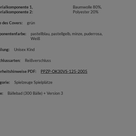
rialkomponente 1,
Baumwolle 80%,
rialkomponente 2
Polyester 20%
e des Covers
grün
onentenfarbe
pastellblau
pastellgelb
minze
puderrosa
Weiß
ilung
Unisex Kind
chlussarten
Reißverschluss
erheitshinweise PDF
PPZP-OK30VS-125-2005
gorie
Spielzeuge Spielplätze
e
Bällebad (300 Bälle) + Version 3