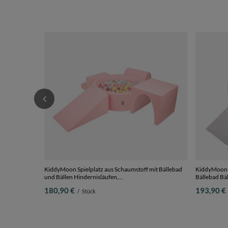
KiddyMoon Spielplatz aus Schaumstoff mit Bällebad
KiddyMoon S
und Bällen Hindernisläufen,
Bällebad Bäl
pink:pastellbeige/pastellgelb/weiß/minze/puderrosa,
hellgrau:pe
180,90 €
193,90 €
/
Stück
Bällebad (200 Bälle) + Version 3
(300 Bälle) 