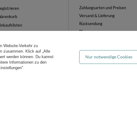
Zahlungsarten und Preisen
egistrieren
Versand & Lieferung
arenkorb
Rücksendung
inkaufslisten
Blog
iste der gekauften Waren
FAQ
ransaktionsverlauf
en Website-Verkehr zu
Groẞhandel
ewsletter
ern zusammen. Klick auf „Alle
Nur notwendige Cookies
hert werden können. Du kannst
es verwalten
eitere Informationen zu den
instellungen".
iddymoon.de
Kiddymoon.de
,
49 Hevea Road
,
DE13 0SH
Burton-on-Tren