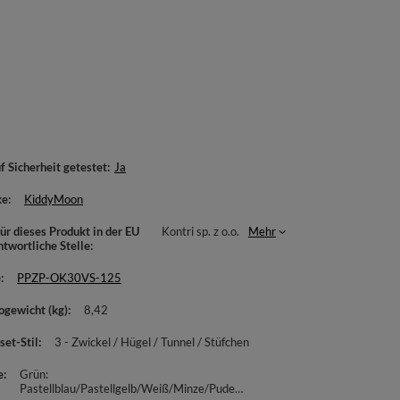
f Sicherheit getestet
Ja
ke
KiddyMoon
ür dieses Produkt in der EU
Kontri sp. z o.o.
Mehr
ntwortliche Stelle
e
PPZP-OK30VS-125
ogewicht (kg)
8,42
set-Stil
3 - Zwickel / Hügel / Tunnel / Stüfchen
e
Grün:
Pastellblau/Pastellgelb/Weiß/Minze/Puderrosa