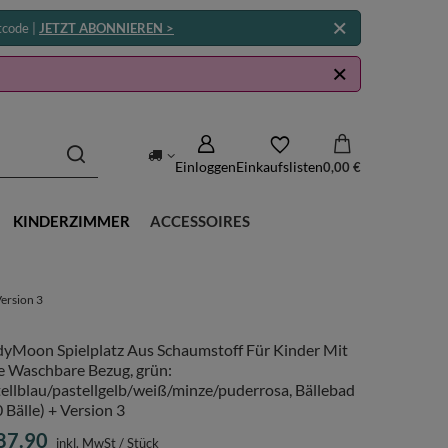
tcode |
JETZT ABONNIEREN >
Einloggen
Einkaufslisten
0,00 €
KINDERZIMMER
ACCESSOIRES
Version 3
dyMoon Spielplatz Aus Schaumstoff Für Kinder Mit
e Waschbare Bezug, grün:
ellblau/pastellgelb/weiß/minze/puderrosa, Bällebad
 Bälle) + Version 3
87.90
inkl. MwSt
/
Stück