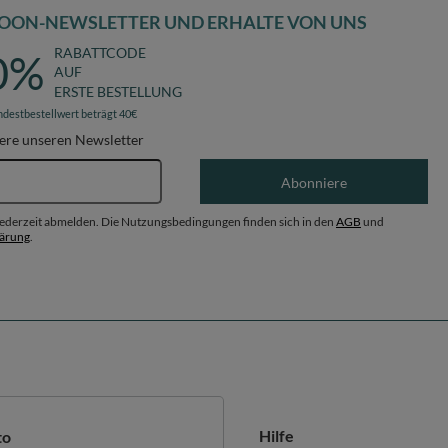
OON-NEWSLETTER UND ERHALTE VON UNS
RABATTCODE
0%
AUF
ERSTE BESTELLUNG
ndestbestellwert beträgt 40€
ere unseren Newsletter
E-Mail-Adresse
Abonniere
 jederzeit abmelden. Die Nutzungsbedingungen finden sich in den
AGB
und
lärung
.
Hilfe
to