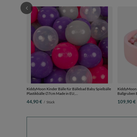
KiddyMoon Kinder Bälle für Bällebad Baby Spielbälle
KiddyMoon 
Plastikbälle ∅7cm Made in EU,
Ballgruben 
dunkelpink/violett/transparent/grau, 300 Bälle/7cm
Kleinkinder,
44,90 €
109,90 €
/
Stück
pink:pastel
Bälle