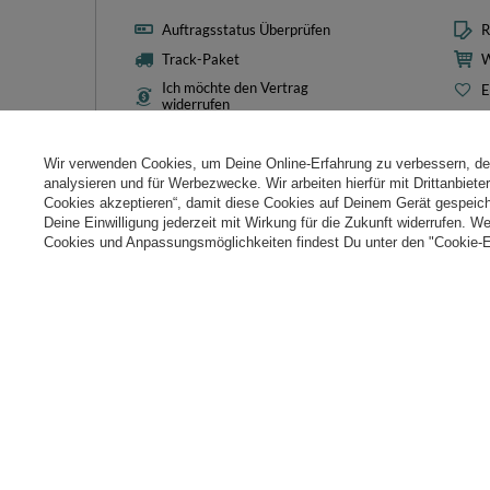
Auftragsstatus Überprüfen
R
Track-Paket
W
Ich möchte den Vertrag
E
widerrufen
L
Kontakt
T
Wir verwenden Cookies, um Deine Online-Erfahrung zu verbessern, d
N
analysieren und für Werbezwecke. Wir arbeiten hierfür mit Drittanbiet
Cookies akzeptieren“, damit diese Cookies auf Deinem Gerät gespeic
Cooki
Deine Einwilligung jederzeit mit Wirkung für die Zukunft widerrufen. W
Cookies und Anpassungsmöglichkeiten findest Du unter den "Cookie-E
+49 32 2210 915 31
Mon-Fri 8:00-16:00 Uhr
kontakt@k
Im Shop präsentieren wir die Bruttopreise (inkl. MwSt.).