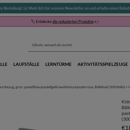
te Bestellung! ✉️ Meld dich für unseren Newsletter an und erhalte einen Rabat
🏷️ Entdecke
die reduzierten Produkte
👉
LLE
LAUFSTÄLLE
LERNTÜRME
AKTIVITÄTSSPIELZEUGE
 Bezug, grün: pastellblau/pastellgelb/weiß/minze/puderrosa, Bällebad (300 Bälle) + 
Kid
Bäll
past
(300
€1