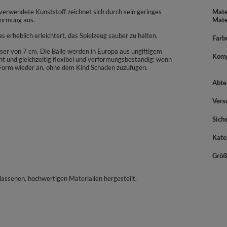
verwendete Kunststoff zeichnet sich durch sein geringes
Mate
formung aus.
Mate
erheblich erleichtert, das Spielzeug sauber zu halten.
Farb
ser von 7 cm. Die Bälle werden in Europa aus ungiftigem
Komp
icht und gleichzeitig flexibel und verformungsbeständig: wenn
Form wieder an, ohne dem Kind Schaden zuzufügen.
Abte
Vers
Sich
Kate
Größ
assenen, hochwertigen Materialien hergestellt.