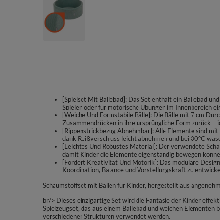
[Spielset Mit Bällebad]: Das Set enthält ein Bällebad u
Spielen oder für motorische Übungen im Innenbereich ei
[Weiche Und Formstabile Bälle]: Die Bälle mit 7 cm Durc
Zusammendrücken in ihre ursprüngliche Form zurück – ide
[Rippenstrickbezug Abnehmbar]: Alle Elemente sind mit
dank Reißverschluss leicht abnehmen und bei 30°C wasc
[Leichtes Und Robustes Material]: Der verwendete Schau
damit Kinder die Elemente eigenständig bewegen könne
[Fördert Kreativität Und Motorik]: Das modulare Design re
Koordination, Balance und Vorstellungskraft zu entwicke
Schaumstoffset mit Bällen für Kinder, hergestellt aus angenehm
br/> Dieses einzigartige Set wird die Fantasie der Kinder effe
Spielzeugset, das aus einem Bällebad und weichen Elementen b
verschiedener Strukturen verwendet werden.