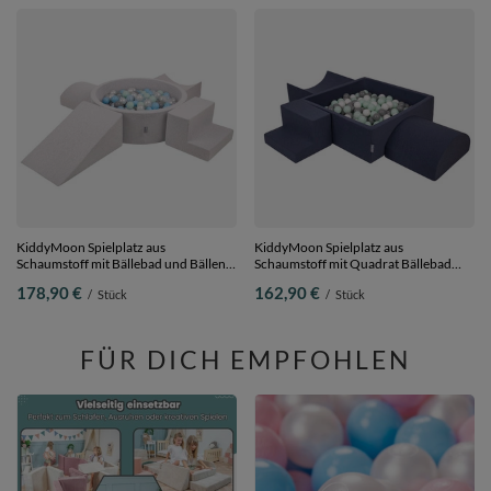
KiddyMoon Spielplatz aus
KiddyMoon Spielplatz aus
Schaumstoff mit Bällebad und Bällen
Schaumstoff mit Quadrat Bällebad
Hindernisläufen,
Bälle Hindernisläufen,
178,90 €
162,90 €
/
Stück
/
Stück
hellgrau:perle/grau/transparent/babyblue/minze,
dunkelblau:weiß/grau/minze, Bällebad
Bällebad (200 Bälle) + Version 5
(200 Bälle) + Version 6
FÜR DICH EMPFOHLEN