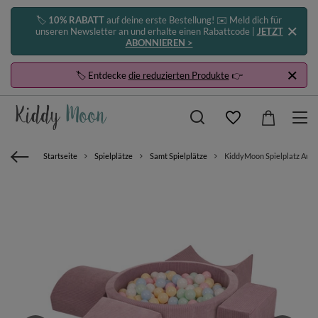
🏷️
10% RABATT
auf deine erste Bestellung! ✉️ Meld dich für
unseren Newsletter an und erhalte einen Rabattcode |
JETZT
ABONNIEREN >
🏷️ Entdecke
die reduzierten Produkte
👉
Startseite
Spielplätze
Samt Spielplätze
KiddyMoon Spielplatz Aus S