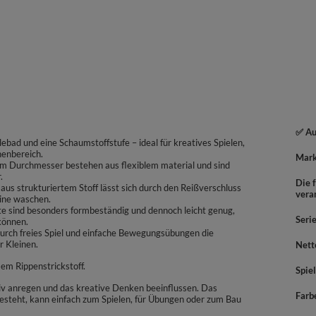
✅ Au
llebad und eine Schaumstoffstufe – ideal für kreatives Spielen,
nenbereich.
Mar
7 cm Durchmesser bestehen aus flexiblem material und sind
.
Die f
s strukturiertem Stoff lässt sich durch den Reißverschluss
vera
ine waschen.
te sind besonders formbeständig und dennoch leicht genug,
Seri
können.
durch freies Spiel und einfache Bewegungsübungen die
r Kleinen.
Nett
em Rippenstrickstoff.
Spiel
ktiv anregen und das kreative Denken beeinflussen. Das
Farb
esteht, kann einfach zum Spielen, für Übungen oder zum Bau