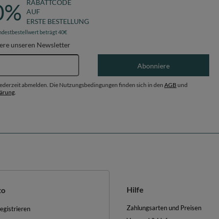
RABATTCODE
0%
AUF
ERSTE BESTELLUNG
ndestbestellwert beträgt 40€
ere unseren Newsletter
E-Mail-Adresse
Abonniere
 jederzeit abmelden. Die Nutzungsbedingungen finden sich in den
AGB
und
lärung
.
Hilfe
to
Zahlungsarten und Preisen
egistrieren