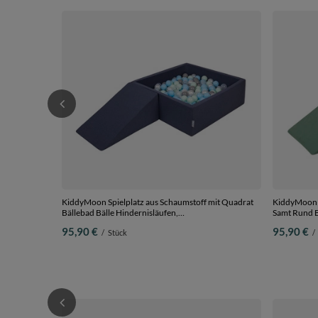
KiddyMoon Spielplatz aus Schaumstoff mit Quadrat
KiddyMoon Spielplat
Bällebad Bälle Hindernisläufen,
Samt Rund B
dunkelblau:perle/grau/transparent/babyblue/minze,
Hindernisläu
95,90 €
95,90 €
/
Stück
/
Bällebad (100 Bälle) + Zwickel
dunkeltürkis
Bällebad (10