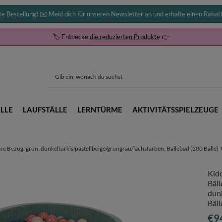
te Bestellung! ✉️ Meld dich für unseren Newsletter an und erhalte einen Rabat
🏷️ Entdecke
die reduzierten Produkte
👉
LLE
LAUFSTÄLLE
LERNTÜRME
AKTIVITÄTSSPIELZEUGE
 Bezug, grün: dunkeltürkis/pastellbeige/grüngrau/lachsfarben, Bällebad (200 Bälle) 
Kid
Bäll
dunk
Bäll
€9