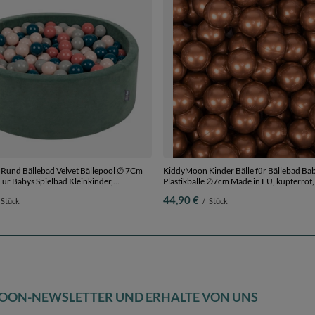
und Bällebad Velvet Bällepool ∅ 7Cm
KiddyMoon Kinder Bälle für Bällebad Bab
ür Babys Spielbad Kleinkinder,
Plastikbälle ∅7cm Made in EU, kupferrot
in der EU, waldgrün:
Bälle/7cm
44,90 €
Stück
/
Stück
/pastellbeige/grüngrau/lachsfarben, 90 x
älle
OON-NEWSLETTER UND ERHALTE VON UNS