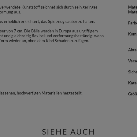
verwendete Kunststoff zeichnet sich durch sein geringes
Mate
formung aus.
Mate
erheblich erleichtert, das Spielzeug sauber zu halten.
Farb
ser von 7 cm. Die Bälle werden in Europa aus ungiftigem
Komp
icht und gleichzeitig flexibel und verformungsbeständig: wenn
Form wieder an, ohne dem Kind Schaden zuzufügen.
Abte
Vers
Sich
Kate
assenen, hochwertigen Materialien hergestellt.
Größ
SIEHE AUCH