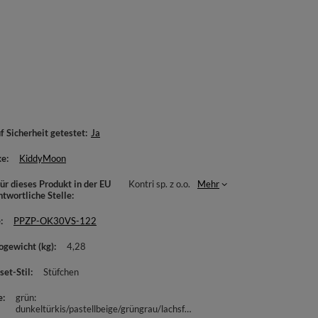
f Sicherheit getestet
Ja
ke
KiddyMoon
ür dieses Produkt in der EU
Kontri sp. z o.o.
Mehr
ntwortliche Stelle
e
PPZP-OK30VS-122
ogewicht (kg)
4,28
set-Stil
Stüfchen
e
grün:
dunkeltürkis/pastellbeige/grüngrau/lachsfarben