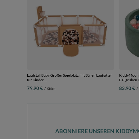
Laufstall Baby Großer Spielplatz mit Bällen Laufgitter
KiddyMoon R
für Kinder,
Ballgruben F
beige:pastellbeige/kupferrot/weiß/schwarz, 400
Hergestellt 
79,90 €
83,90 €
/
Stück
/
Bällen
dunkeltürkis
30 cm 200 B
ABONNIERE UNSEREN KIDDYM