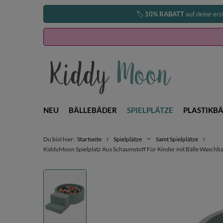
🏷️
10% RABATT
auf deine ers
NEU
BÄLLEBÄDER
SPIELPLÄTZE
PLASTIKBÄ
Du bist hier:
Startseite
Spielplätze
Samt Spielplätze
KiddyMoon Spielplatz Aus Schaumstoff Für Kinder mit Bälle Waschbare