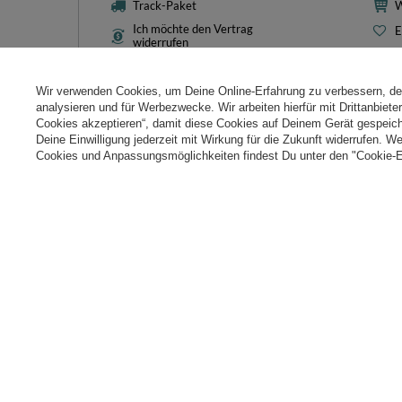
Track-Paket
W
Ich möchte den Vertrag
E
widerrufen
L
Kontakt
T
Wir verwenden Cookies, um Deine Online-Erfahrung zu verbessern, d
N
analysieren und für Werbezwecke. Wir arbeiten hierfür mit Drittanbiet
Cookies akzeptieren“, damit diese Cookies auf Deinem Gerät gespeic
Cooki
Deine Einwilligung jederzeit mit Wirkung für die Zukunft widerrufen. W
Cookies und Anpassungsmöglichkeiten findest Du unter den "Cookie-E
+49 32 2210 915 31
Mon-Fri 8:00-16:00 Uhr
kontakt@k
Im Shop präsentieren wir die Bruttopreise (inkl. MwSt.).
Sichere Zahlungen