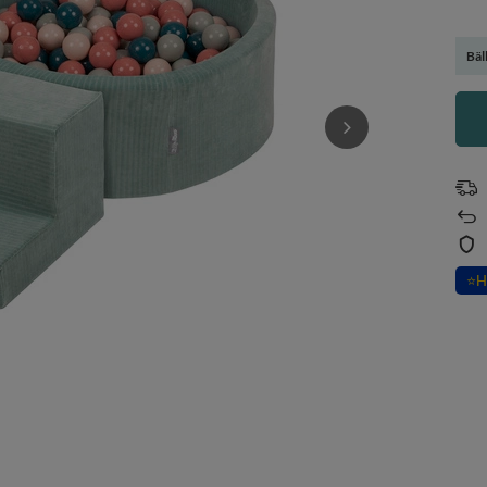
Bäl
⭐
H