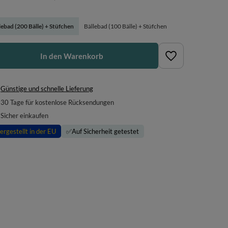
lebad (200 Bälle) + Stüfchen
Bällebad (100 Bälle) + Stüfchen
In den Warenkorb
Günstige und schnelle Lieferung
30
Tage für kostenlose Rücksendungen
Sicher einkaufen
ergestellt in der EU
✅
Auf Sicherheit getestet