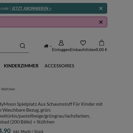
tcode |
JETZT ABONNIEREN >
Einloggen
Einkaufslisten
0,00 €
KINDERZIMMER
ACCESSOIRES
+ Stüfchen
dyMoon Spielplatz Aus Schaumstoff Für Kinder mit
e Waschbare Bezug, grün:
eltürkis/pastellbeige/grüngrau/lachsfarben,
ebad (200 Bälle) + Stüfchen
4.90
inkl. MwSt
/
Stück