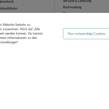
Versand & Lieferung
arenkorb
Rücksendung
inkaufslisten
Blog
iste der gekauften Waren
FAQ
ransaktionsverlauf
en Website-Verkehr zu
Groẞhandel
ewsletter
ern zusammen. Klick auf „Alle
Nur notwendige Cookies
hert werden können. Du kannst
es verwalten
eitere Informationen zu den
instellungen".
iddymoon.de
Kiddymoon.de
,
49 Hevea Road
,
DE13 0SH
Burton-on-Tren
Bequeme Lieferung
Du kannst uns vertrauen