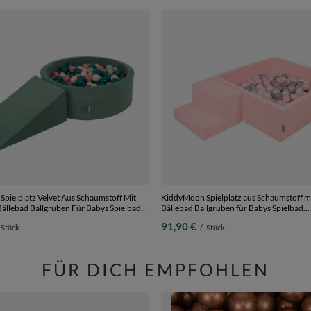
z Velvet Aus Schaumstoff Mit
KiddyMoon Spielplatz aus Schaumstoff m
ällebad Ballgruben Für Babys Spielbad
Bällebad Ballgruben für Babys Spielbad
fen, Hergestellt In Der EU, waldgrün:
Hindernisläufen, Hergestellt in der EU,
91,90 €
Stück
/
Stück
/pastellbeige/grüngrau/lachsfarben,
pink:perle/grau/transparent/puderrosa, 
0 Bälle) + Zwickel
(100 Bälle) + Stüfchen
FÜR DICH EMPFOHLEN