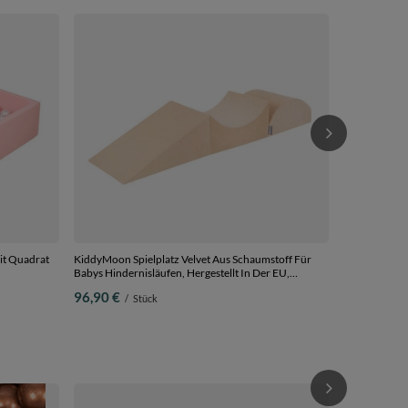
KiddyMoon Sp
und Bällen Hi
dunkelblau:ba
86,90 €
/
S
+ Zwickel
it Quadrat
KiddyMoon Spielplatz Velvet Aus Schaumstoff Für
Babys Hindernisläufen, Hergestellt In Der EU,
sandbeige, Multi-Größe
96,90 €
/
Stück
Bällebad
Sechseckiger L