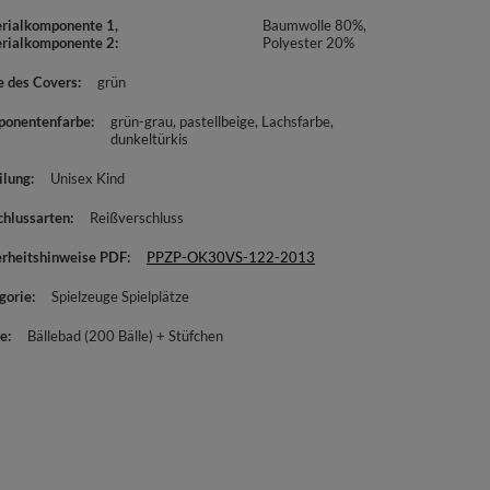
rialkomponente 1,
Baumwolle 80%,
rialkomponente 2
Polyester 20%
e des Covers
grün
onentenfarbe
grün-grau
pastellbeige
Lachsfarbe
dunkeltürkis
ilung
Unisex Kind
chlussarten
Reißverschluss
erheitshinweise PDF
PPZP-OK30VS-122-2013
gorie
Spielzeuge Spielplätze
e
Bällebad (200 Bälle) + Stüfchen