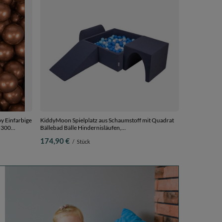
Minze:gelb/gr
51,90 €
/
S
y Einfarbige
KiddyMoon Spielplatz aus Schaumstoff mit Quadrat
, 300
Bällebad Bälle Hindernisläufen,
dunkelblau:babyblue/blau/perle, Bällebad (300 Bälle)
174,90 €
/
Stück
+ Version 2