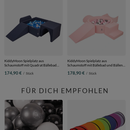
KiddyMoon Spielplatz aus
KiddyMoon Spielplatz aus
Schaumstoff mit Quadrat Bällebad
Schaumstoff mit Bällebad und Bällen
Bälle Hindernisläufen,
Hindernisläufen,
174,90 €
178,90 €
/
Stück
/
Stück
dunkelblau:babyblue/blau/perle,
pink:weiß/grau/puderrosa, Bällebad
Bällebad (300 Bälle) + Version 2
(200 Bälle) + Version 5
FÜR DICH EMPFOHLEN