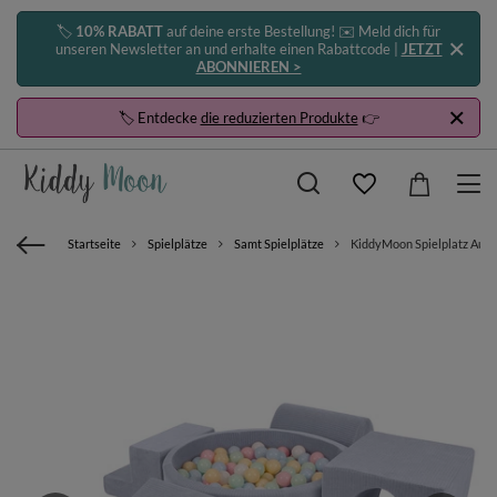
🏷️
10% RABATT
auf deine erste Bestellung! ✉️ Meld dich für
unseren Newsletter an und erhalte einen Rabattcode |
JETZT
ABONNIEREN >
🏷️ Entdecke
die reduzierten Produkte
👉
Startseite
Spielplätze
Samt Spielplätze
KiddyMoon Spielplatz Aus S