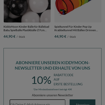
KiddyMoon Kinder Bälle für Bällebad
Spieltunnel Für Kinder Pop Up
Baby Spielbälle Plastikbälle ∅7cm
Krabbeltunnel Mit Bällen Drinnen
Made in EU, weiß/schwarz/silbern,
Und Draußen,
44,90 €
44,90 €
/
Stück
/
Stück
300 Bälle/7cm
mehrfarbig:schwarz/gelb/blau/rot/grün,
400 Bälle
ABONNIERE UNSEREN KIDDYMOON-
NEWSLETTER UND ERHALTE VON UNS
RABATTCODE
10%
AUF
ERSTE BESTELLUNG
*Der Mindestbestellwert beträgt 40€
Abonniere unseren Newsletter
E-Mail-Adresse
Abonniere