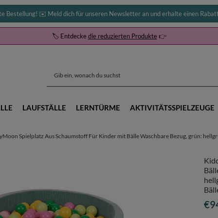
te Bestellung! ✉️ Meld dich für unseren Newsletter an und erhalte einen Rabat
🏷️ Entdecke
die reduzierten Produkte
👉
LLE
LAUFSTÄLLE
LERNTÜRME
AKTIVITÄTSSPIELZEUGE
yMoon Spielplatz Aus Schaumstoff Für Kinder mit Bälle Waschbare Bezug, grün: hellgrü
Kid
Bäll
hell
Bäll
€9