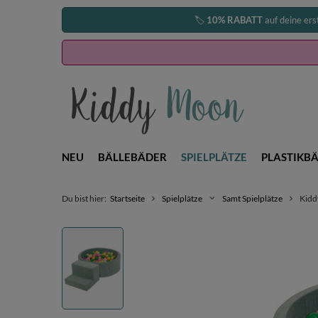
🏷️
10% RABATT
auf deine ers
NEU
BÄLLEBÄDER
SPIELPLÄTZE
PLASTIKBÄ
Du bist hier:
Startseite
Spielplätze
Samt Spielplätze
Kidd