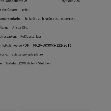
rialkomponente 2
Polyester 20%
e des Covers
grün
onentenfarbe
hellgrün
gelb
grün
rosa
puderrosa
ilung
Unisex Kind
chlussarten
Reißverschluss
erheitshinweise PDF
PPZP-OK30VS-122-2016
gorie
Spielzeuge Spielplätze
e
Bällebad (200 Bälle) + Stüfchen