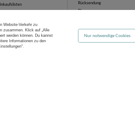
Rücksendung
inkaufslisten
Blog
iste der gekauften Waren
FAQ
ransaktionsverlauf
en Website-Verkehr zu
Groẞhandel
ewsletter
ern zusammen. Klick auf „Alle
Nur notwendige Cookies
hert werden können. Du kannst
es verwalten
eitere Informationen zu den
instellungen".
iddymoon.de
Kiddymoon.de
,
49 Hevea Road
,
DE13 0SH
Burton-on-Tren
Bequeme Lieferung
Du kannst uns vertrauen