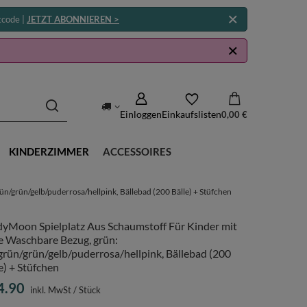
tcode |
JETZT ABONNIEREN >
Einloggen
Einkaufslisten
0,00 €
KINDERZIMMER
ACCESSOIRES
n/grün/gelb/puderrosa/hellpink, Bällebad (200 Bälle) + Stüfchen
dyMoon Spielplatz Aus Schaumstoff Für Kinder mit
e Waschbare Bezug, grün:
grün/grün/gelb/puderrosa/hellpink, Bällebad (200
e) + Stüfchen
4.90
inkl. MwSt
/
Stück