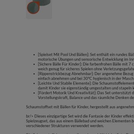
[Spielset Mit Pool Und Bällen]: Set enthält ein rundes Bä
motorische Übungen und sensorische Entwicklung im In
[Sichere Bälle Für Kinder]: Die farbenfrohen Bälle mit 
weich genug für sicheres Spielen ohne Verletzungsgefahr
[Rippenstrickbezug Abnehmbar]: Der angenehme Bezug au
einfach abnehmen und bei 30°C hygienisch in der Masch
[Leichte Und Stabile Elemente]: Die Schaumstoffelemen
damit Kinder sie eigenständig umgestalten und stapeln 
[Fördert Motorik Und Kreativität]: Das Set unterstützt 
Vorstellungskraft, Balance und das räumliche Denken de
Schaumstoffset mit Bällen für Kinder, hergestellt aus angenehm
br/> Dieses einzigartige Set wird die Fantasie der Kinder effe
Spielzeugset, das aus einem Bällebad und weichen Elementen b
verschiedener Strukturen verwendet werden.