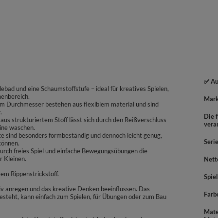
✅ Au
llebad und eine Schaumstoffstufe – ideal für kreatives Spielen,
nenbereich.
Mar
7 cm Durchmesser bestehen aus flexiblem material und sind
.
Die f
s strukturiertem Stoff lässt sich durch den Reißverschluss
vera
ine waschen.
te sind besonders formbeständig und dennoch leicht genug,
Seri
können.
durch freies Spiel und einfache Bewegungsübungen die
r Kleinen.
Nett
em Rippenstrickstoff.
Spiel
ktiv anregen und das kreative Denken beeinflussen. Das
Farb
esteht, kann einfach zum Spielen, für Übungen oder zum Bau
Mate