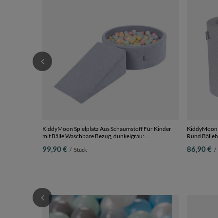
KiddyMoon Spielplatz Aus Schaumstoff Für Kinder
KiddyMoon S
mit Bälle Waschbare Bezug, dunkelgrau:
Rund Bälleb
pastellblau/pastellgelb/weiß/minze/puderrosa,
Hindernisläu
99,90 €
86,90 €
/
Stück
/
Bällebad (200 Bälle) + Zwickel
Fass/Nacken