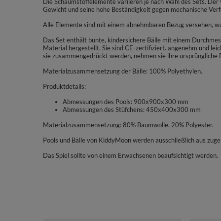
Die Schaumstoffelemente variieren je nach Wahl des Sets. Der 
Gewicht und seine hohe Beständigkeit gegen mechanische Ver
Alle Elemente sind mit einem abnehmbaren Bezug versehen, was 
Das Set enthält bunte, kindersichere Bälle mit einem Durchmes
Material hergestellt. Sie sind CE-zertifiziert. angenehm und le
sie zusammengedrückt werden, nehmen sie ihre ursprüngliche 
Materialzusammensetzung der Bälle: 100% Polyethylen.
Produktdetails:
Abmessungen des Pools: 900x900x300 mm
Abmessungen des Stüfchens: 450x400x300 mm
Materialzusammensetzung: 80% Baumwolle, 20% Polyester.
Pools und Bälle von KiddyMoon werden ausschließlich aus zugel
Das Spiel sollte von einem Erwachsenen beaufsichtigt werden.