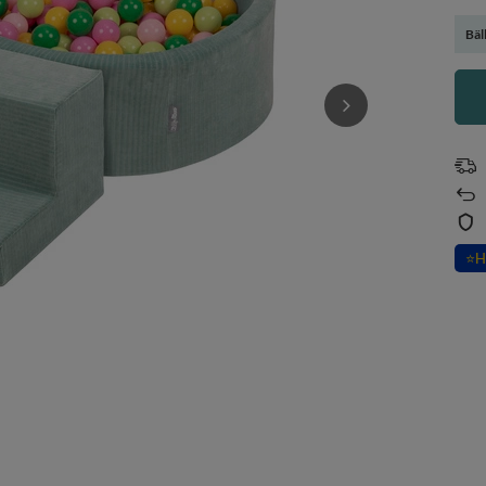
Bäl
⭐
H