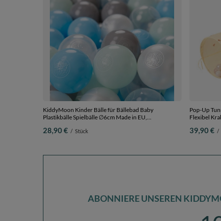
KiddyMoon Kinder Bälle für Bällebad Baby
Pop-Up Tunn
Plastikbälle Spielbälle ∅6cm Made in EU,
Flexibel Kra
perle/grau/transparent/baby blau/minze, 200
Pastellbeige
28,90 €
39,90 €
/
Stück
/
Bälle/6cm
ABONNIERE UNSEREN KIDDYM