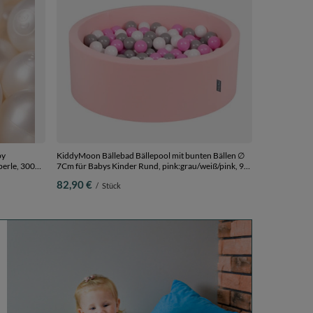
62,90 €
/
S
by
KiddyMoon Bällebad Bällepool mit bunten Bällen ∅
perle, 300
7Cm für Babys Kinder Rund, pink:grau/weiß/pink, 90
x 30 cm 300 Bälle
82,90 €
/
Stück