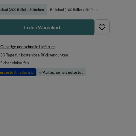
lebad (200 Bälle) + Stüfchen
Bällebad (100 Bälle) + Stüfchen
In den Warenkorb
Günstige und schnelle Lieferung
30
Tage für kostenlose Rücksendungen
Sicher einkaufen
ergestellt in der EU
✅
Auf Sicherheit getestet