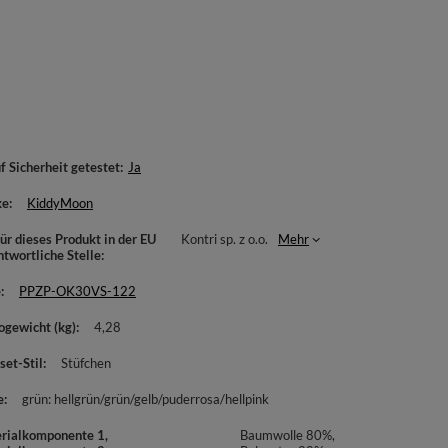
f Sicherheit getestet
Ja
ke
KiddyMoon
ür dieses Produkt in der EU
Kontri sp. z o.o.
Mehr
ntwortliche Stelle
e
PPZP-OK30VS-122
ogewicht (kg)
4,28
set-Stil
Stüfchen
e
grün: hellgrün/grün/gelb/puderrosa/hellpink
rialkomponente 1,
Baumwolle 80%,