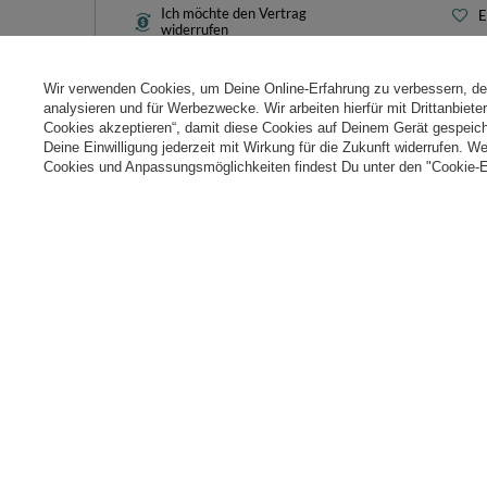
Ich möchte den Vertrag
E
widerrufen
L
Kontakt
T
Wir verwenden Cookies, um Deine Online-Erfahrung zu verbessern, d
N
analysieren und für Werbezwecke. Wir arbeiten hierfür mit Drittanbiet
Cookies akzeptieren“, damit diese Cookies auf Deinem Gerät gespeic
Cooki
Deine Einwilligung jederzeit mit Wirkung für die Zukunft widerrufen. W
Cookies und Anpassungsmöglichkeiten findest Du unter den "Cookie-E
+49 32 2210 915 31
Mon-Fri 8:00-16:00 Uhr
kontakt@k
Im Shop präsentieren wir die Bruttopreise (inkl. MwSt.).
Sichere Zahlungen