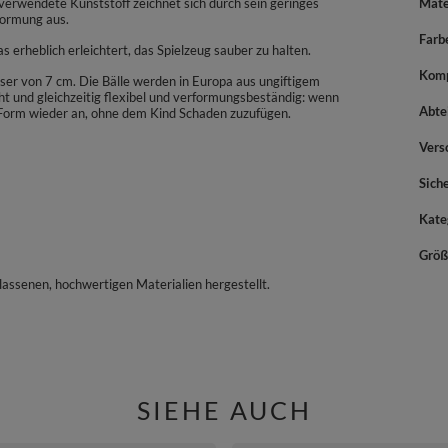
verwendete Kunststoff zeichnet sich durch sein geringes
Mate
formung aus.
Farb
erheblich erleichtert, das Spielzeug sauber zu halten.
Komp
ser von 7 cm. Die Bälle werden in Europa aus ungiftigem
icht und gleichzeitig flexibel und verformungsbeständig: wenn
Abte
Form wieder an, ohne dem Kind Schaden zuzufügen.
Vers
Sich
Kate
Größ
assenen, hochwertigen Materialien hergestellt.
SIEHE AUCH