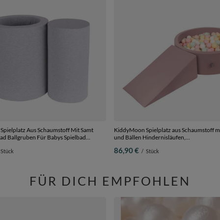
pielplatz Aus Schaumstoff Mit Samt
KiddyMoon Spielplatz aus Schaumstoff mi
ad Ballgruben Für Babys Spielbad
und Bällen Hindernisläufen,
fen, Hergestellt In Der EU, hellgrau,
erikafarben:pastellbeige/pastellgelb/wei
86,90 €
Stück
/
Stück
rolle
Bällebad (100 Bälle) + Zwickel
FÜR DICH EMPFOHLEN