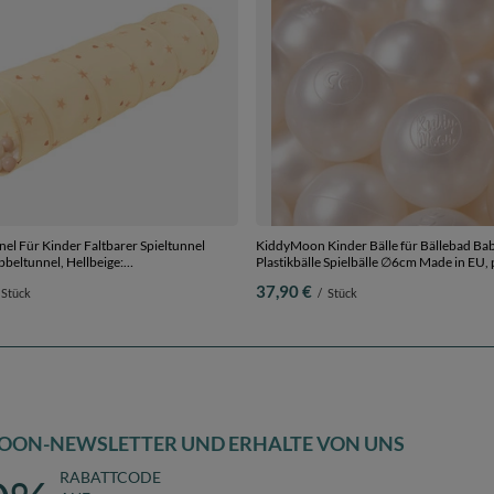
el Für Kinder Faltbarer Spieltunnel
KiddyMoon Kinder Bälle für Bällebad Ba
bbeltunnel, Hellbeige:
Plastikbälle Spielbälle ∅6cm Made in EU, 
/Weiß/Perle, 400 Bälle
Bälle/6cm
37,90 €
Stück
/
Stück
OON-NEWSLETTER UND ERHALTE VON UNS
RABATTCODE