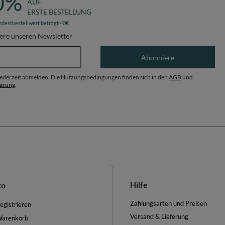
0%
AUF
ERSTE BESTELLUNG
ndestbestellwert beträgt 40€
ere unseren Newsletter
E-Mail-Adresse
Abonniere
 jederzeit abmelden. Die Nutzungsbedingungen finden sich in den
AGB
und
lärung
.
Hilfe
to
Zahlungsarten und Preisen
egistrieren
Versand & Lieferung
arenkorb