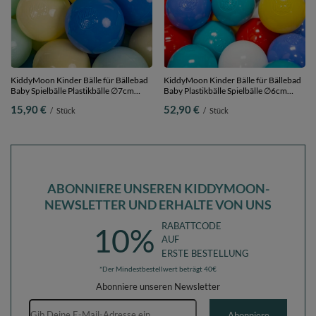
KiddyMoon Kinder Bälle für Bällebad
KiddyMoon Kinder Bälle für Bällebad
Baby Spielbälle Plastikbälle ∅7cm
Baby Plastikbälle Spielbälle ∅6cm
Made in EU, pastellgelb/blau/minze,
Made in EU,
15,90 €
52,90 €
/
Stück
/
Stück
50 Bälle/7cm
schwarz/weiß/blau/rot/gelb/türkis,
500 Bälle/6cm
ABONNIERE UNSEREN KIDDYMOON-
NEWSLETTER UND ERHALTE VON UNS
RABATTCODE
10%
AUF
ERSTE BESTELLUNG
*Der Mindestbestellwert beträgt 40€
Abonniere unseren Newsletter
E-Mail-Adresse
Abonniere