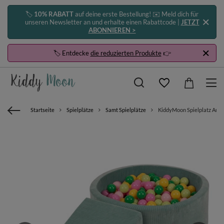
🏷️
10% RABATT
auf deine erste Bestellung! ✉️ Meld dich für
unseren Newsletter an und erhalte einen Rabattcode |
JETZT
ABONNIEREN >
🏷️ Entdecke
die reduzierten Produkte
👉
Startseite
Spielplätze
Samt Spielplätze
KiddyMoon Spielplatz Aus S