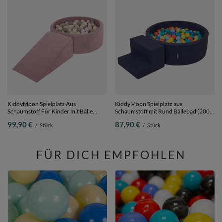
KiddyMoon Spielplatz Aus
KiddyMoon Spielplatz aus
Schaumstoff Für Kinder mit Bälle
Schaumstoff mit Rund Bällebad (200
Waschbare Bezug, violett:
Bälle) Ballgruben für Babys Spielbad
99,90 €
87,90 €
/
Stück
/
Stück
pastellbeige/weiß/perle/grau, Bällebad
Hindernisläufen, Hergestellt in der EU,
(200 Bälle) + Zwickel
dunkelblau:hellgrün/orange/türkis/blau/b
Bällebad (200 Bälle) + Stüfchen
FÜR DICH EMPFOHLEN