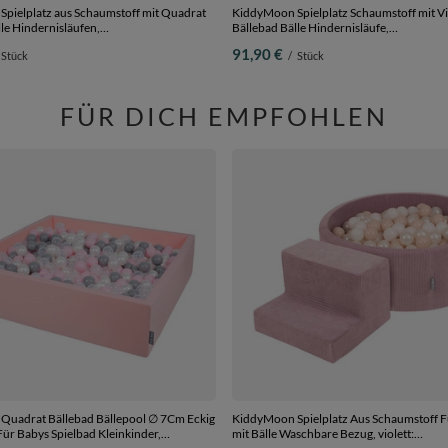
pielplatz aus Schaumstoff mit Quadrat
KiddyMoon Spielplatz Schaumstoff mit Vie
le Hindernisläufen,
Bällebad Bälle Hindernisläufe,
n/gelb/türkis/orange/dunkelpink/violet,
hellgrau:gelb/grün/blau/rot/orange, Bäll
91,90 €
Stück
/
Stück
0 Bälle) + Zwickel
Bälle) + Zwickel
FÜR DICH EMPFOHLEN
uadrat Bällebad Bällepool ∅ 7Cm Eckig
KiddyMoon Spielplatz Aus Schaumstoff F
ür Babys Spielbad Kleinkinder,
mit Bälle Waschbare Bezug, violett: