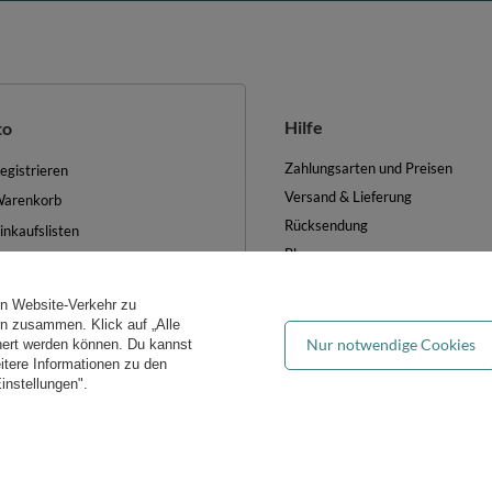
Hilfe
to
Zahlungsarten und Preisen
egistrieren
Versand & Lieferung
arenkorb
Rücksendung
inkaufslisten
Blog
iste der gekauften Waren
FAQ
ransaktionsverlauf
en Website-Verkehr zu
Groẞhandel
ewsletter
ern zusammen. Klick auf „Alle
Nur notwendige Cookies
hert werden können. Du kannst
es verwalten
eitere Informationen zu den
instellungen".