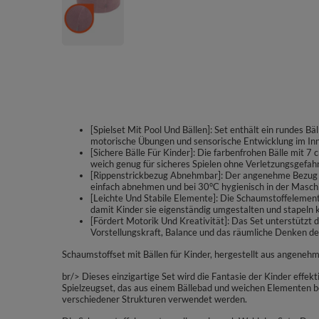
[Spielset Mit Pool Und Bällen]: Set enthält ein rundes Bä
motorische Übungen und sensorische Entwicklung im In
[Sichere Bälle Für Kinder]: Die farbenfrohen Bälle mit 
weich genug für sicheres Spielen ohne Verletzungsgefahr
[Rippenstrickbezug Abnehmbar]: Der angenehme Bezug au
einfach abnehmen und bei 30°C hygienisch in der Masch
[Leichte Und Stabile Elemente]: Die Schaumstoffelemen
damit Kinder sie eigenständig umgestalten und stapeln 
[Fördert Motorik Und Kreativität]: Das Set unterstützt 
Vorstellungskraft, Balance und das räumliche Denken de
Schaumstoffset mit Bällen für Kinder, hergestellt aus angenehm
br/> Dieses einzigartige Set wird die Fantasie der Kinder effe
Spielzeugset, das aus einem Bällebad und weichen Elementen b
verschiedener Strukturen verwendet werden.