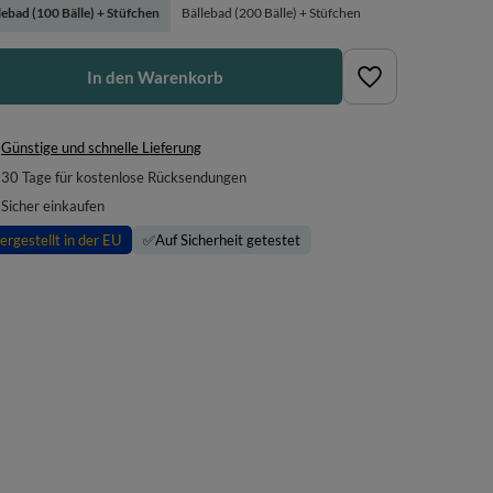
lebad (100 Bälle) + Stüfchen
Bällebad (200 Bälle) + Stüfchen
In den Warenkorb
Günstige und schnelle Lieferung
30
Tage für kostenlose Rücksendungen
Sicher einkaufen
ergestellt in der EU
✅
Auf Sicherheit getestet