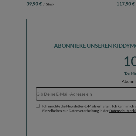
Pastellbeige/Weiß/Perle, 400 Bälle
Hergestellt 
39,90 €
117,90 €
/
Stück
puderrosa, 
ABONNIERE UNSEREN KIDDYM
1
*Der Mi
Abonni
Ich möchte die Newsletter-E-Mails erhalten. Ich kann mich
Einzelheiten zur Datenverarbeitung in der
Datenschutzerk