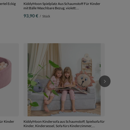
rtel Eckig
KiddyMoon Spielplatz Aus Schaumstoff Für Kinder
mit Bälle Waschbare Bezug, violett:
ebad (100
pastellbeige/weiß/kupferrrot/lachsfarben, Bällebad
93,90 €
/
Stück
(100 Bälle) + Zwickel
KiddyMoon Ki
Plastikbälle
22,90 €
/
S
ür Kinder
KiddyMoon Kindersofa aus Schaumstoff, Spielsofa für
Kinder, Kindersessel, Sofa fürs Kinderzimmer,