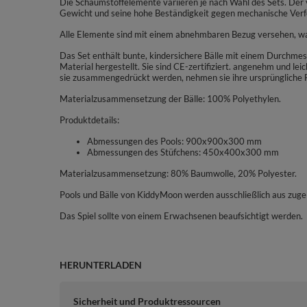
Die Schaumstoffelemente variieren je nach Wahl des Sets. Der 
Gewicht und seine hohe Beständigkeit gegen mechanische Ver
Alle Elemente sind mit einem abnehmbaren Bezug versehen, was 
Das Set enthält bunte, kindersichere Bälle mit einem Durchmes
Material hergestellt. Sie sind CE-zertifiziert. angenehm und le
sie zusammengedrückt werden, nehmen sie ihre ursprüngliche 
Materialzusammensetzung der Bälle: 100% Polyethylen.
Produktdetails:
Abmessungen des Pools: 900x900x300 mm
Abmessungen des Stüfchens: 450x400x300 mm
Materialzusammensetzung: 80% Baumwolle, 20% Polyester.
Pools und Bälle von KiddyMoon werden ausschließlich aus zugel
Das Spiel sollte von einem Erwachsenen beaufsichtigt werden.
HERUNTERLADEN
Sicherheit und Produktressourcen