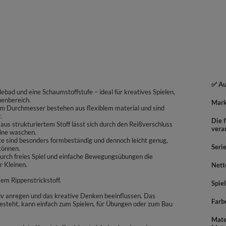
✅ Au
llebad und eine Schaumstoffstufe – ideal für kreatives Spielen,
nenbereich.
Mar
7 cm Durchmesser bestehen aus flexiblem material und sind
.
Die f
s strukturiertem Stoff lässt sich durch den Reißverschluss
vera
ine waschen.
te sind besonders formbeständig und dennoch leicht genug,
Seri
können.
durch freies Spiel und einfache Bewegungsübungen die
r Kleinen.
Nett
em Rippenstrickstoff.
Spiel
ktiv anregen und das kreative Denken beeinflussen. Das
Farb
esteht, kann einfach zum Spielen, für Übungen oder zum Bau
Mate