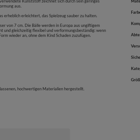
verwendete Kunststoff zeichnet sich durch sein geringes
Mate
formung aus.
Farb
erheblich erleichtert, das Spielzeug sauber zu halten.
Komp
ser von 7 cm. Die Bälle werden in Europa aus ungiftigem
icht und gleichzeitig flexibel und verformungsbeständig: wenn
Abte
Form wieder an, ohne dem Kind Schaden zuzufügen.
Vers
Sich
Kate
Größ
assenen, hochwertigen Materialien hergestellt.