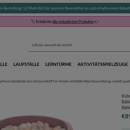
te Bestellung! ✉️ Meld dich für unseren Newsletter an und erhalte einen Rabat
🏷️ Entdecke
die reduzierten Produkte
👉
LLE
LAUFSTÄLLE
LERNTÜRME
AKTIVITÄTSSPIELZEUGE
yMoon Spielplatz Aus Schaumstoff Für Kinder mit Bälle Waschbare Bezug, violett: paste
Kid
Bäll
Bäll
€8