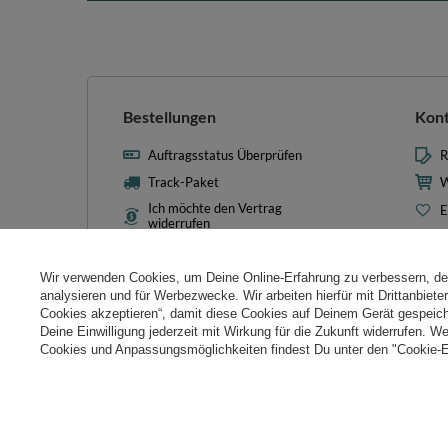
Bestellungen
Kon
Auftragsstatus Überprüfen
R
Track-Paket
W
Ich möchte den Vertrag
E
widerrufen
L
Kontakt
T
Wir verwenden Cookies, um Deine Online-Erfahrung zu verbessern, d
N
analysieren und für Werbezwecke. Wir arbeiten hierfür mit Drittanbiet
Cookies akzeptieren“, damit diese Cookies auf Deinem Gerät gespeic
Cooki
Deine Einwilligung jederzeit mit Wirkung für die Zukunft widerrufen. W
Cookies und Anpassungsmöglichkeiten findest Du unter den "Cookie-E