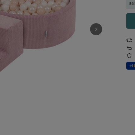
Bäl
⭐
H