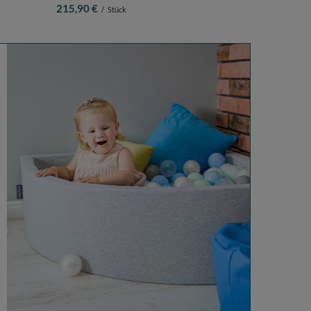
le) +
Kindercouch, Faltmatratze, hellgrau, Kindersofa
215,90 €
/
Stück