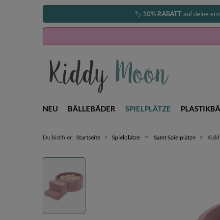
🏷️
10% RABATT
auf deine ers
NEU
BÄLLEBÄDER
SPIELPLÄTZE
PLASTIKBÄ
Du bist hier:
Startseite
Spielplätze
Samt Spielplätze
Kidd