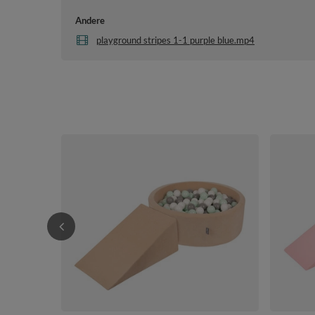
Andere
playground stripes 1-1 purple blue.mp4