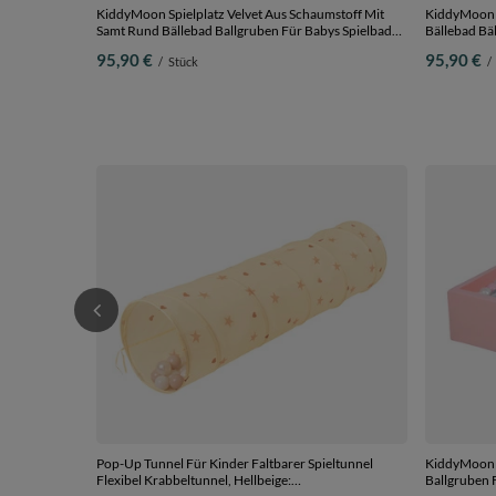
KiddyMoon Spielplatz Velvet Aus Schaumstoff Mit
KiddyMoon S
Samt Rund Bällebad Ballgruben Für Babys Spielbad
Bällebad Bäl
Hindernisläufen, Hergestellt In Der EU,
pink:hellgrü
95,90 €
95,90 €
/
Stück
/
sandbeige:weiß/grau/minze, Bällebad (100 Bälle) +
Bällebad (10
Zwickel
Pop-Up Tunnel Für Kinder Faltbarer Spieltunnel
KiddyMoon Q
Flexibel Krabbeltunnel, Hellbeige:
Ballgruben F