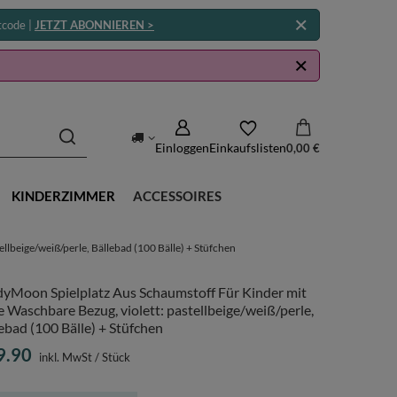
tcode |
JETZT ABONNIEREN >
Einloggen
Einkaufslisten
0,00 €
KINDERZIMMER
ACCESSOIRES
llbeige/weiß/perle, Bällebad (100 Bälle) + Stüfchen
dyMoon Spielplatz Aus Schaumstoff Für Kinder mit
e Waschbare Bezug, violett: pastellbeige/weiß/perle,
ebad (100 Bälle) + Stüfchen
9.90
inkl. MwSt
/
Stück