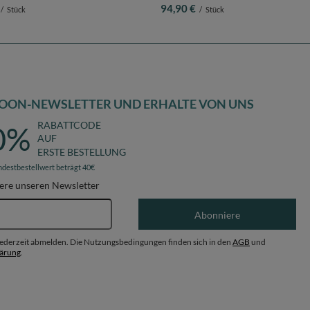
in der EU, rosa:perle-grau-transparent-
pastellbeige/weiß/perle, Bällebad (200 Bäl
94,90 €
/
Stück
/
Stück
120x30cm/200 Bälle
Stüfchen
OON-NEWSLETTER UND ERHALTE VON UNS
RABATTCODE
0%
AUF
ERSTE BESTELLUNG
ndestbestellwert beträgt 40€
ere unseren Newsletter
E-Mail-Adresse
Abonniere
 jederzeit abmelden. Die Nutzungsbedingungen finden sich in den
AGB
und
lärung
.