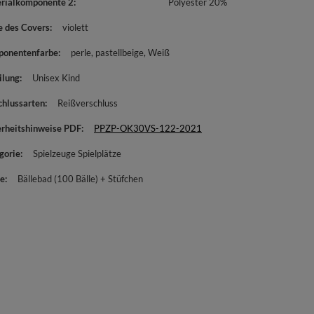
rialkomponente 2
Polyester 20%
e des Covers
violett
onentenfarbe
perle
pastellbeige
Weiß
ilung
Unisex Kind
chlussarten
Reißverschluss
erheitshinweise PDF
PPZP-OK30VS-122-2021
gorie
Spielzeuge Spielplätze
e
Bällebad (100 Bälle) + Stüfchen