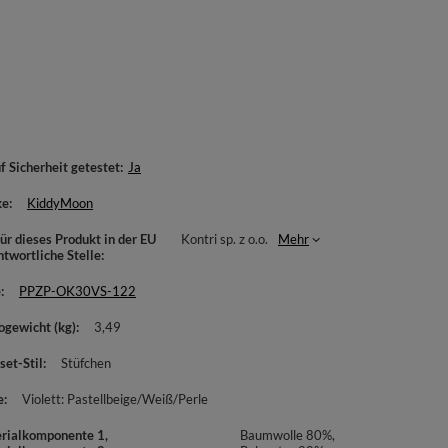
f Sicherheit getestet
Ja
ke
KiddyMoon
ür dieses Produkt in der EU
Kontri sp. z o.o.
Mehr
ntwortliche Stelle
e
PPZP-OK30VS-122
ogewicht (kg)
3,49
set-Stil
Stüfchen
e
Violett: Pastellbeige/Weiß/Perle
rialkomponente 1,
Baumwolle 80%,