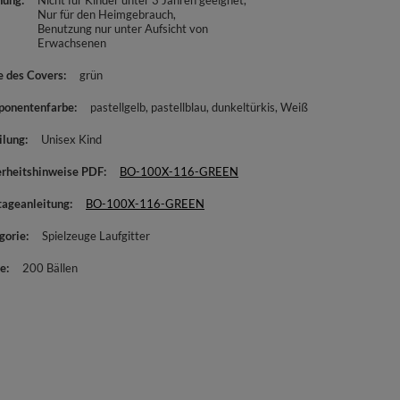
nung
Nicht für Kinder unter 3 Jahren geeignet
Nur für den Heimgebrauch
Benutzung nur unter Aufsicht von
Erwachsenen
e des Covers
grün
onentenfarbe
pastellgelb
pastellblau
dunkeltürkis
Weiß
ilung
Unisex Kind
erheitshinweise PDF
BO-100X-116-GREEN
ageanleitung
BO-100X-116-GREEN
gorie
Spielzeuge Laufgitter
e
200 Bällen