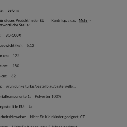
ke
Selonis
ür dieses Produkt in der EU
Kontri sp. z o.o.
Mehr
ntwortliche Stelle
e
BO-100X
ogewicht (kg)
6,12
te cm
122
e cm
180
e cm
62
e
grün:dunkeltürkis/pastellblau/pastellgelb/weiß
rialkomponente 1
Polyester 100%
rgestellt in EU
Ja
erheitshinweise
Nicht für Kleinkinder geeignet
CE