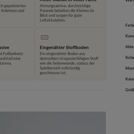
War
ch gepolsterten
Atmungsaktive, durchsichtige
m Anlehnen und
Paneele behalten die Kleinen im
Blick und sorgen für gute
Luftzirkulation.
Farb
Komp
Abte
usive
Eingenähter Stoffboden
nd Fußballnetz
Ein eingenähter Boden aus
Sich
ufstall eine
demselben strapazierfähigen Stoff
tarena.
wie die Seitenwände, sodass der
Spielbereich vollständig
Mont
geschlossen ist.
Kate
Größ