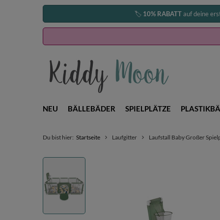
🏷️
10% RABATT
auf deine ers
NEU
BÄLLEBÄDER
SPIELPLÄTZE
PLASTIKBÄ
Du bist hier:
Startseite
Laufgitter
Laufstall Baby Großer Spielp