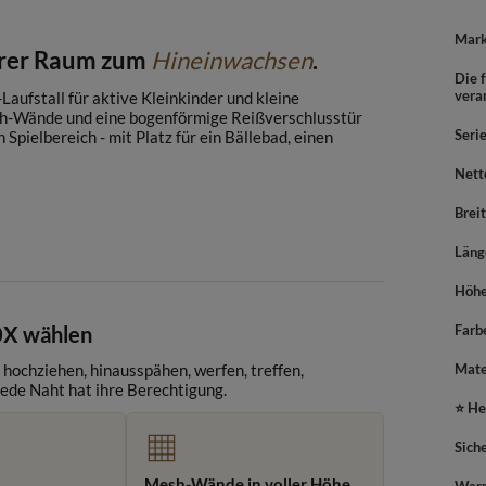
Mar
herer Raum zum
Hineinwachsen
.
Die f
vera
aufstall für aktive Kleinkinder und kleine
h-Wände und eine bogenförmige Reißverschlusstür
Seri
pielbereich - mit Platz für ein Bällebad, einen
Nett
Brei
Läng
Höh
0X wählen
Farb
- hochziehen, hinausspähen, werfen, treffen,
Mate
jede Naht hat ihre Berechtigung.
⭐ He
Sich
Mesh-Wände in voller Höhe