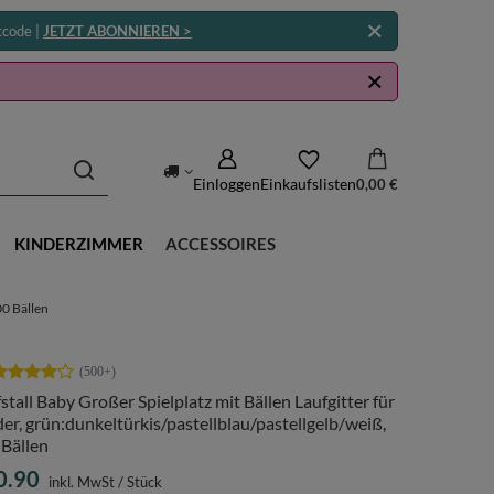
tcode |
JETZT ABONNIEREN >
Einloggen
Einkaufslisten
0,00 €
KINDERZIMMER
ACCESSOIRES
00 Bällen
stall Baby Großer Spielplatz mit Bällen Laufgitter für
er, grün:dunkeltürkis/pastellblau/pastellgelb/weiß,
 Bällen
0.90
inkl. MwSt
/
Stück