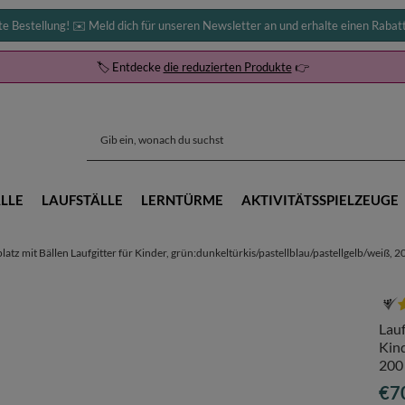
te Bestellung! ✉️ Meld dich für unseren Newsletter an und erhalte einen Rabat
🏷️ Entdecke
die reduzierten Produkte
👉
LLE
LAUFSTÄLLE
LERNTÜRME
AKTIVITÄTSSPIELZEUGE
latz mit Bällen Laufgitter für Kinder, grün:dunkeltürkis/pastellblau/pastellgelb/weiß, 2
Lauf
Kind
200
€7