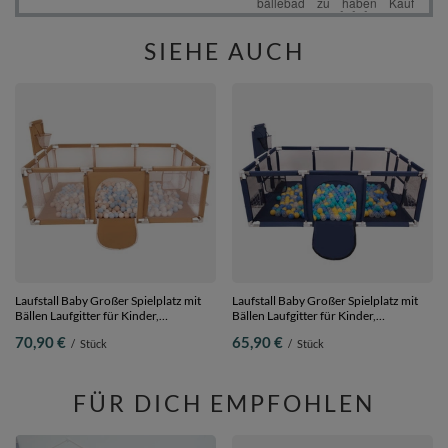
SIEHE AUCH
Laufstall Baby Großer Spielplatz mit
Laufstall Baby Großer Spielplatz mit
Bällen Laufgitter für Kinder,
Bällen Laufgitter für Kinder,
beige:pastellbeige/pastellblau/weiß,
Dunkelblau:türkis/blau/gelb/transparent,
70,90 €
65,90 €
/
Stück
/
Stück
200 Bällen
200 Bällen
FÜR DICH EMPFOHLEN