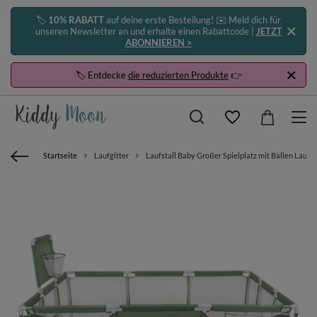
🏷️
10% RABATT
auf deine erste Bestellung! ✉️ Meld dich für
unseren Newsletter an und erhalte einen Rabattcode |
JETZT
ABONNIEREN >
🏷️ Entdecke
die reduzierten Produkte
👉
Startseite
Laufgitter
Laufstall Baby Großer Spielplatz mit Bällen Laufgi