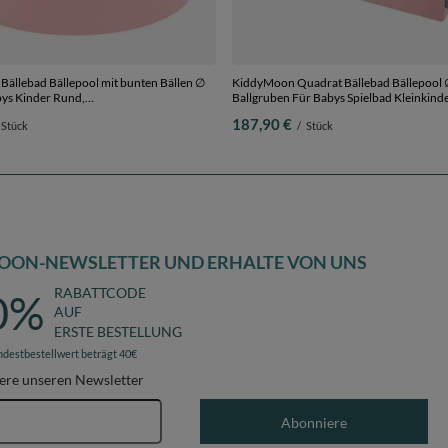
ällebad Bällepool mit bunten Bällen ∅
KiddyMoon Quadrat Bällebad Bällepool 
Ballgruben Für Babys Spielbad Kleinkinde
au/blau/dunkelpink/helltürkis, 90 x 30
Hergestellt in der EU, rosa:puderrosa-per
187,90 €
Stück
/
Stück
e
transparent, 120x30cm/1000 Bälle
OON-NEWSLETTER UND ERHALTE VON UNS
RABATTCODE
0%
AUF
ERSTE BESTELLUNG
ndestbestellwert beträgt 40€
ere unseren Newsletter
E-Mail-Adresse
Abonniere