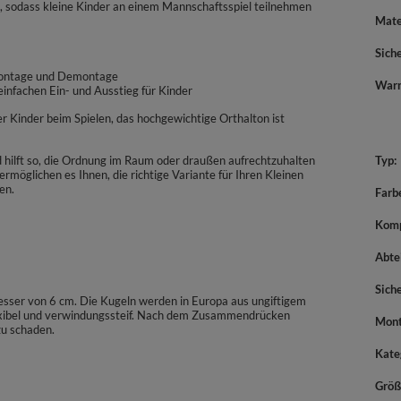
, sodass kleine Kinder an einem Mannschaftsspiel teilnehmen
Mate
Sich
 Montage und Demontage
War
 einfachen Ein- und Ausstieg für Kinder
Kinder beim Spielen, das hochgewichtige Orthalton ist
d hilft so, die Ordnung im Raum oder draußen aufrechtzuhalten
Typ
rmöglichen es Ihnen, die richtige Variante für Ihren Kleinen
en.
Farb
Komp
Abte
Sich
sser von 6 cm. Die Kugeln werden in Europa aus ungiftigem
flexibel und verwindungssteif. Nach dem Zusammendrücken
Mont
zu schaden.
Kate
Größ