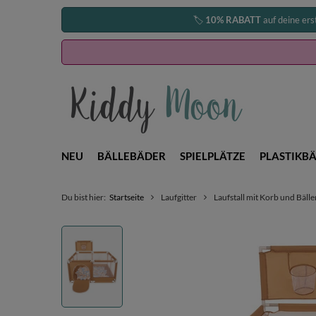
🏷️
10% RABATT
auf deine ers
NEU
BÄLLEBÄDER
SPIELPLÄTZE
PLASTIKBÄ
Du bist hier:
Startseite
Laufgitter
Laufstall mit Korb und Bälle