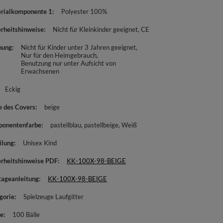
rialkomponente 1
Polyester 100%
erheitshinweise
Nicht für Kleinkinder geeignet
CE
nung
Nicht für Kinder unter 3 Jahren geeignet
Nur für den Heimgebrauch
Benutzung nur unter Aufsicht von
Erwachsenen
Eckig
e des Covers
beige
onentenfarbe
pastellblau
pastellbeige
Weiß
ilung
Unisex Kind
erheitshinweise PDF
KK-100X-98-BEIGE
ageanleitung
KK-100X-98-BEIGE
gorie
Spielzeuge Laufgitter
e
100 Bälle