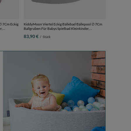
∅ 7Cm Eckig
KiddyMoon Viertel Eckig Bällebad Bällepool ∅ 7Cm
r,
Ballgruben Für Babys Spielbad Kleinkinder,
le-
Hergestellt in der EU,
83,90 €
/
Stück
hellgrau:perle/grau/transparent/puderrosa, 90 x 30
cm 200 Bälle