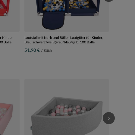
r Kinder,
Laufstall mit Korb und Bällen Laufgitter für Kinder,
00 Bälle
Blau:schwarz/weiß/grau/blau/gelb, 100 Bälle
51,90 €
/
Stück
KiddyMoon Kin
Plastikbälle
200 Bälle/7c
33,90 €
/
S