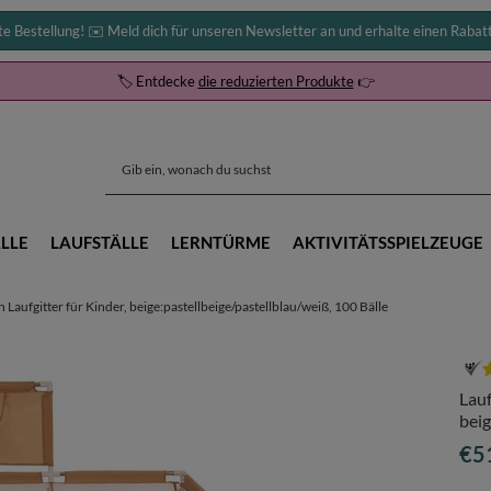
te Bestellung! ✉️ Meld dich für unseren Newsletter an und erhalte einen Rabat
🏷️ Entdecke
die reduzierten Produkte
👉
LLE
LAUFSTÄLLE
LERNTÜRME
AKTIVITÄTSSPIELZEUGE
n Laufgitter für Kinder, beige:pastellbeige/pastellblau/weiß, 100 Bälle
Lauf
beig
€5