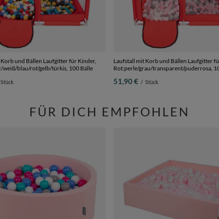
t Korb und Bällen Laufgitter für Kinder,
Laufstall mit Korb und Bällen Laufgitter fü
weiß/blau/rot/gelb/türkis, 100 Bälle
Rot:perle/grau/transparent/puderrosa, 1
51,90 €
Stück
/
Stück
FÜR DICH EMPFOHLEN