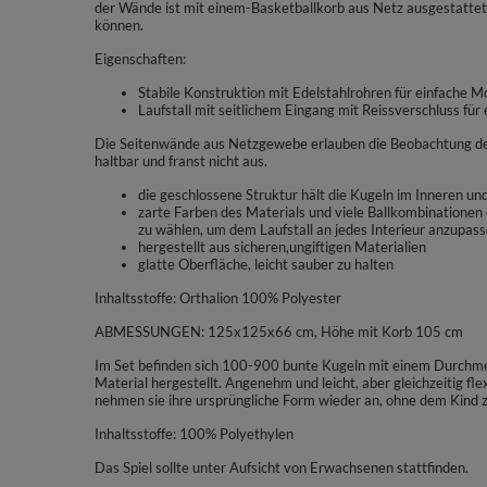
der Wände ist mit einem-Basketballkorb aus Netz ausgestattet
können.
Eigenschaften:
Stabile Konstruktion mit Edelstahlrohren für einfache
Laufstall mit seitlichem Eingang mit Reissverschluss für
Die Seitenwände aus Netzgewebe erlauben die Beobachtung der 
haltbar und franst nicht aus.
die geschlossene Struktur hält die Kugeln im Inneren un
zarte Farben des Materials und viele Ballkombinationen e
zu wählen, um dem Laufstall an jedes Interieur anzupass
hergestellt aus sicheren,ungiftigen Materialien
glatte Oberfläche, leicht sauber zu halten
Inhaltsstoffe: Orthalion 100% Polyester
ABMESSUNGEN: 125x125x66 cm, Höhe mit Korb 105 cm
Im Set befinden sich 100-900 bunte Kugeln mit einem Durchme
Material hergestellt. Angenehm und leicht, aber gleichzeitig 
nehmen sie ihre ursprüngliche Form wieder an, ohne dem Kind 
Inhaltsstoffe: 100% Polyethylen
Das Spiel sollte unter Aufsicht von Erwachsenen stattfinden.