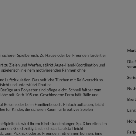
Mar
 sicherer Spielbereich. Zu Hause oder bei Freunden fördert er
Die f
iert zu Zielen und Werfen, stärkt Auge‑Hand‑Koordination und
vera
 spielerisch in einem motivierenden Rahmen ohne
Seri
nd Luftzirkulation. Das seitliche Türchen mit Reißverschluss
fsicht und unterstützt Routine.
Nett
 Bezüge aus Polyester sind pflegeleicht. Schnell faltbar zum
öhe mit Korb 105 cm. Geschlossene Form hält Bälle und
Brei
auf Reisen oder beim Familienbesuch. Einfach aufbauen, leicht
dee für Kinder, die sicheren Raum für kreatives Spielen
Läng
Höh
ini-Spielfelds wird Ihrem Kind stundenlangen Spaß bereiten. Im
önnen. Gleichzeitig lässt sich das Laufstall leicht
Farb
aub, zum Picknick oder zu Freunden mitnehmen können. Eine