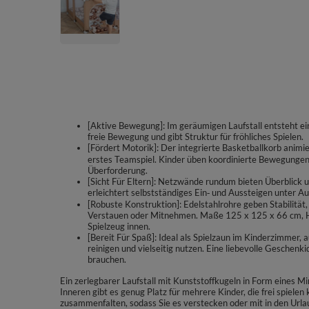
[Aktive Bewegung]: Im geräumigen Laufstall entsteht ein
freie Bewegung und gibt Struktur für fröhliches Spielen.
[Fördert Motorik]: Der integrierte Basketballkorb anim
erstes Teamspiel. Kinder üben koordinierte Bewegungen
Überforderung.
[Sicht Für Eltern]: Netzwände rundum bieten Überblick u
erleichtert selbstständiges Ein‑ und Aussteigen unter Au
[Robuste Konstruktion]: Edelstahlrohre geben Stabilität,
Verstauen oder Mitnehmen. Maße 125 x 125 x 66 cm, H
Spielzeug innen.
[Bereit Für Spaß]: Ideal als Spielzaun im Kinderzimmer, 
reinigen und vielseitig nutzen. Eine liebevolle Geschenki
brauchen.
Ein zerlegbarer Laufstall mit Kunststoffkugeln in Form eines M
Inneren gibt es genug Platz für mehrere Kinder, die frei spielen k
zusammenfalten, sodass Sie es verstecken oder mit in den Url