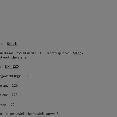
ke
Selonis
ür dieses Produkt in der EU
Kontri sp. z o.o.
Mehr
ntwortliche Stelle
e
KK-100X
ogewicht (kg)
3,68
te cm
125
e cm
125
e cm
66
e
beige:pastellbeige/pastellblau/weiß