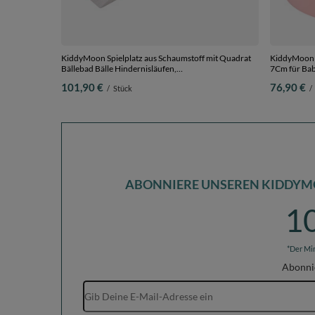
KiddyMoon Spielplatz aus Schaumstoff mit Quadrat
KiddyMoon B
Bällebad Bälle Hindernisläufen,
7Cm für Babys Kinder Rund,
hellgrau:weiß/grau/minze, Bällebad (200 Bälle) +
pink:weiß/gr
101,90 €
76,90 €
/
Stück
/
Zwickel
cm 200 Bäll
ABONNIERE UNSEREN KIDDYM
1
*Der Mi
Abonni