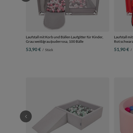
Laufstall mit Korb und Bällen Laufgitter für Kinder,
Laufstall mi
Grau:weiß/grau/puderrosa, 100 Bälle
Rot:schwarz/
53,90 €
51,90 €
/
Stück
/