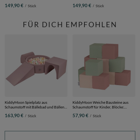
Babys Spielbad Kleinkinder,
Babys Spielbad Kleinkinder,
149,90 €
149,90 €
/
Stück
/
Stück
Hergestellt in der EU, hellgrau:
Hergestellt in der EU,
grau/weiß/transparent/babyblue,
dunkelgrau:grau-weiß-türkis,
120x30cm/600 Bälle
120x30cm/600 Bälle
FÜR DICH EMPFOHLEN
KiddyMoon Spielplatz aus
KiddyMoon Weiche Bausteine aus
Schaumstoff mit Bällebad und Bällen
Schaumstoff für Kinder, Blöcke:
Hindernisläufen,
erikafarben-beige-salbeifarben, 12
163,90 €
57,90 €
/
Stück
/
Stück
erikafarben:pastellbeige/pastellgelb/weiß/minze/puderrosa,
Stücke
Bällebad (300 Bälle) + Version 2