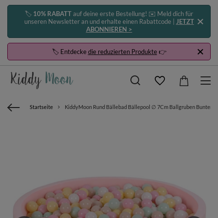
🏷️
10% RABATT
auf deine erste Bestellung! ✉️ Meld dich für
unseren Newsletter an und erhalte einen Rabattcode |
JETZT
ABONNIEREN >
🏷️ Entdecke
die reduzierten Produkte
👉
Startseite
KiddyMoon Rund Bällebad Bällepool ∅ 7Cm Ballgruben Bunten Bäll