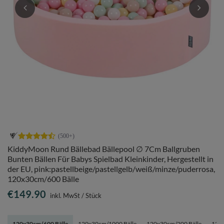
KiddyMoon Rund Bällebad Bällepool ∅ 7Cm Ballgruben
Bunten Bällen Für Babys Spielbad Kleinkinder, Hergestellt in
der EU, pink:pastellbeige/pastellgelb/weiß/minze/puderrosa,
120x30cm/600 Bälle
€149.90
inkl. MwSt
/
Stück
120x30cm/600 Bälle
120x30cm/1000 Bälle
120x30cm/200 Bälle
120x