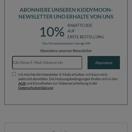
ABONNIERE UNSEREN KIDDYMOON-
NEWSLETTER UND ERHALTE VON UNS
RABATTCODE
10%
AUF
ERSTE BESTELLUNG
*Der Mindestbestellwert beträgt 40€
Abonniere unseren Newsletter
E-Mail-Adresse
Abonniere
Ich möchte die Newsletter-E-Mails erhalten. Ich kann mich
jederzeit abmelden. Die Nutzungsbedingungen finden sich in den
AGB
und Einzelheiten zur Datenverarbeitung in der
Datenschutzerklärung
.