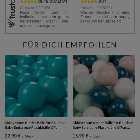
FÜR DICH EMPFOHLEN
KiddyMoon Kinder Bälle für Bällebad
KiddyMoon Kinder Bälle für Bällebad
Baby Einfarbige Plastikbälle ∅7cm
Baby Spielbälle Plastikbälle ∅7cm
Made in EU, türkis, 100 Bälle/7cm
Made in EU,
22,90 €
15,90 €
/
Stück
/
Stück
dunkeltürkis/pastellbeige/weiß/minze,