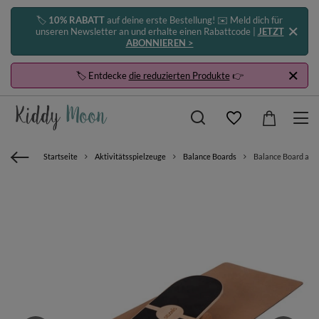
🏷️
10% RABATT
auf deine erste Bestellung! ✉️ Meld dich für
unseren Newsletter an und erhalte einen Rabattcode |
JETZT
ABONNIEREN >
🏷️ Entdecke
die reduzierten Produkte
👉
Startseite
Aktivitätsspielzeuge
Balance Boards
Balance Board aus 