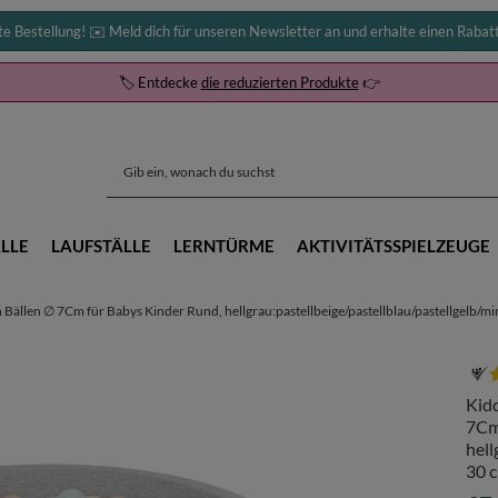
te Bestellung! ✉️ Meld dich für unseren Newsletter an und erhalte einen Rabat
🏷️ Entdecke
die reduzierten Produkte
👉
LLE
LAUFSTÄLLE
LERNTÜRME
AKTIVITÄTSSPIELZEUGE
ällen ∅ 7Cm für Babys Kinder Rund, hellgrau:pastellbeige/pastellblau/pastellgelb/min
Kid
7Cm
hell
30 c