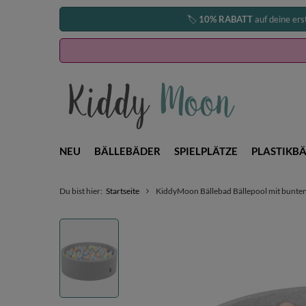
🏷️
10% RABATT
auf deine ers
NEU
BÄLLEBÄDER
SPIELPLÄTZE
PLASTIKBÄ
Du bist hier:
Startseite
KiddyMoon Bällebad Bällepool mit bunten B