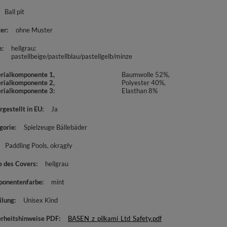
Ball pit
er
ohne Muster
e
hellgrau:
pastellbeige/pastellblau/pastellgelb/minze
rialkomponente 1,
Baumwolle 52%,
rialkomponente 2,
Polyester 40%,
rialkomponente 3
Elasthan 8%
rgestellt in EU
Ja
gorie
Spielzeuge Bällebäder
Paddling Pools
okrągły
e des Covers
hellgrau
onentenfarbe
mint
ilung
Unisex Kind
erheitshinweise PDF
BASEN_z_pilkami_Ltd_Safety.pdf