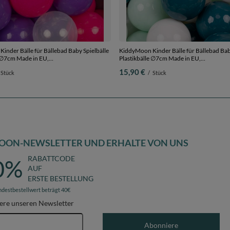
inder Bälle für Bällebad Baby Spielbälle
KiddyMoon Kinder Bälle für Bällebad Bab
e ∅7cm Made in EU,
Plastikbälle ∅7cm Made in EU,
iolett/transparent/grau, 50 Bälle/7cm
dunkeltürkis/pastellbeige/weiß/minze, 50
15,90 €
Stück
/
Stück
OON-NEWSLETTER UND ERHALTE VON UNS
RABATTCODE
0%
AUF
ERSTE BESTELLUNG
ndestbestellwert beträgt 40€
ere unseren Newsletter
E-Mail-Adresse
Abonniere