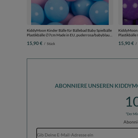
KiddyMoon Kinder Bälle für Bällebad Baby Spielbälle
KiddyMoon K
Plastikbälle ∅7cm Made in EU, puderrosa/babyblau,
Plastikbäll
50 Bälle/7cm
dunkelpink/v
15,90 €
15,90 €
/
Stück
/
ABONNIERE UNSEREN KIDDYM
1
*Der Mi
Abonni