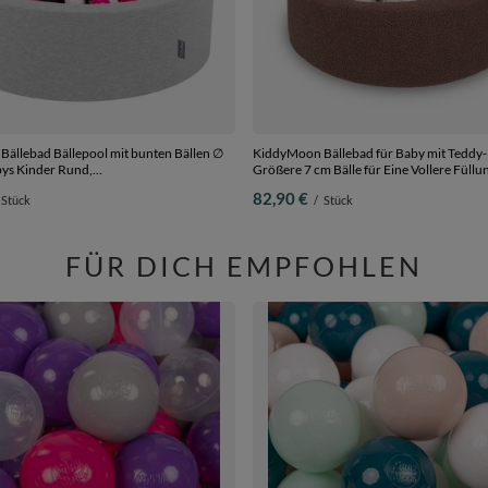
ällebad Bällepool mit bunten Bällen ∅
KiddyMoon Bällebad für Baby mit Teddy-
Größere 7 cm Bälle für Eine Vollere Füllun
ß/schwarz/silbern/pink, 90 x 30 cm 200
Monaten, Abnehmbarer Bezug, Braun:
82,90 €
Stück
/
Stück
Pastellbeige/Braun/Weiß, 90 x 30 cm 200 
FÜR DICH EMPFOHLEN