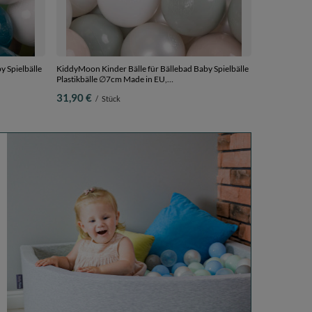
y Spielbälle
KiddyMoon Kinder Bälle für Bällebad Baby Spielbälle
Plastikbälle ∅7cm Made in EU,
 Bälle/7cm
weiß/perle/pastellbeige/grüngrau, 200 Bälle/7cm
31,90 €
/
Stück