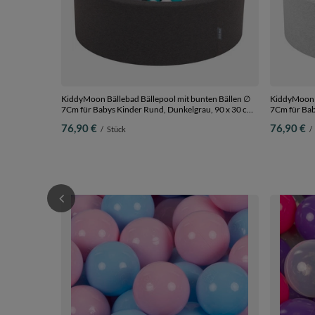
KiddyMoon Bällebad Bällepool mit bunten Bällen ∅
KiddyMoon B
7Cm für Babys Kinder Rund, Dunkelgrau, 90 x 30 cm
7Cm für Babys Kinder Rund,
200 Bälle
hellgrau:wei
76,90 €
76,90 €
/
Stück
/
Bälle