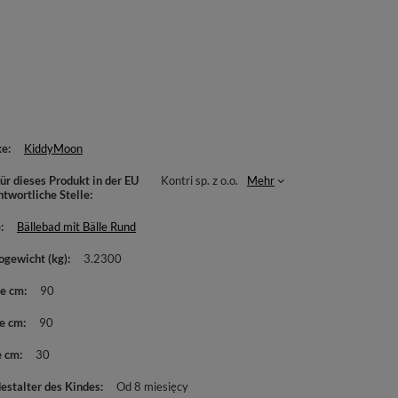
ke
KiddyMoon
ür dieses Produkt in der EU
Kontri sp. z o.o.
Mehr
ntwortliche Stelle
e
Bällebad mit Bälle Rund
ogewicht (kg)
3.2300
te cm
90
e cm
90
e cm
30
estalter des Kindes
Od 8 miesięcy