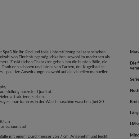
 Spaß für Ihr Kind und tolle Unterstützung bei sensorischen
Mar
ielzahl von Einrichtungsmöglichkeiten, sowohl im modernen als
rs. Zusätzlichen Charakter geben ihm die bunten Bälle, die
Die f
n. Dank den schönen und intensiven Farben, der Kugelbad ist
vera
es - positive Auswirkungen sowohl auf die visuellen manuellen
Seri
pie,
Nett
haumfüllung höchster Qualität,
elen attraktiven Farben,
ezuges, man kann es in der Waschmaschine waschen (bei 30
Brei
Läng
 30 cm
Höh
 aus Schaumstoff
Mind
e Bälle mit einem Durchmesser von 7 cm. Angenehm und leicht