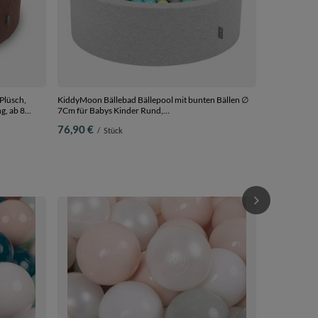
Plüsch,
KiddyMoon Bällebad Bällepool mit bunten Bällen ∅
g, ab 8
7Cm für Babys Kinder Rund,
hellgrau:hellgrün/helltürkis/grau, 90 x 30 cm 200
76,90 €
/
Stück
Bälle
Bälle
KiddyMoon Kin
Plastikbälle
dunkelpink/vi
22,90 €
/
S