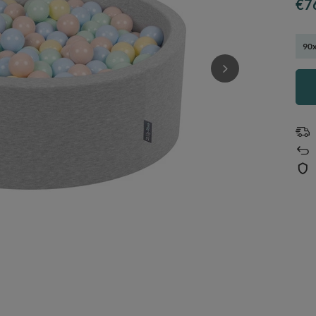
€7
90x