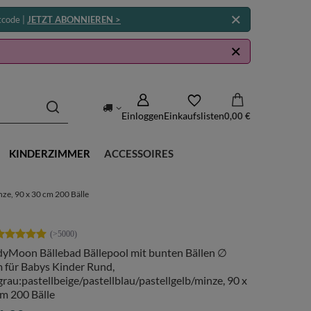
tcode |
JETZT ABONNIEREN >
Einloggen
Einkaufslisten
0,00 €
KINDERZIMMER
ACCESSOIRES
ze, 90 x 30 cm 200 Bälle
dyMoon Bällebad Bällepool mit bunten Bällen ∅
 für Babys Kinder Rund,
grau:pastellbeige/pastellblau/pastellgelb/minze, 90 x
m 200 Bälle