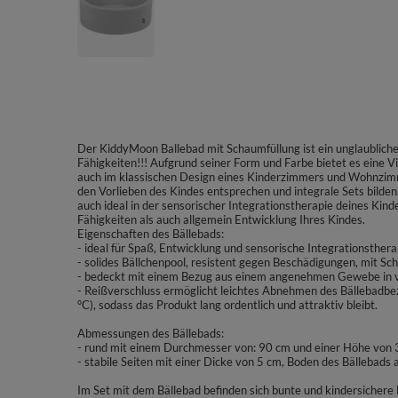
Der KiddyMoon Ballebad mit Schaumfüllung ist ein unglaublicher
Fähigkeiten!!! Aufgrund seiner Form und Farbe bietet es eine V
auch im klassischen Design eines Kinderzimmers und Wohnzimme
den Vorlieben des Kindes entsprechen und integrale Sets bilde
auch ideal in der sensorischer Integrationstherapie deines Kind
Fähigkeiten als auch allgemein Entwicklung Ihres Kindes.
Eigenschaften des Bällebads:
- ideal für Spaß, Entwicklung und sensorische Integrationsthera
- solides Bällchenpool, resistent gegen Beschädigungen, mit Sc
- bedeckt mit einem Bezug aus einem angenehmen Gewebe in vi
- Reißverschluss ermöglicht leichtes Abnehmen des Bällebadb
°C), sodass das Produkt lang ordentlich und attraktiv bleibt.
Abmessungen des Bällebads:
- rund mit einem Durchmesser von: 90 cm und einer Höhe von
- stabile Seiten mit einer Dicke von 5 cm, Boden des Bällebads
Im Set mit dem Bällebad befinden sich bunte und kindersicher