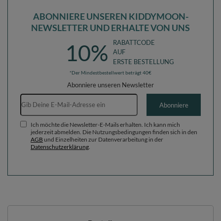
ABONNIERE UNSEREN KIDDYMOON-
NEWSLETTER UND ERHALTE VON UNS
RABATTCODE
10%
AUF
ERSTE BESTELLUNG
*Der Mindestbestellwert beträgt 40€
Abonniere unseren Newsletter
E-Mail-Adresse
Abonniere
Ich möchte die Newsletter-E-Mails erhalten. Ich kann mich
jederzeit abmelden. Die Nutzungsbedingungen finden sich in den
AGB
und Einzelheiten zur Datenverarbeitung in der
Datenschutzerklärung
.