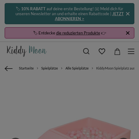
🏷️
10% RABATT
auf deine erste Bestellung! ✉️ Meld dich für
unseren Newsletter an und erhalte einen Rabattcode |
JETZT
ABONNIEREN >
🏷️ Entdecke
die reduzierten Produkte
👉
Startseite
Spielplätze
Alle Spielplätze
KiddyMoon Spielplatz aus Sc