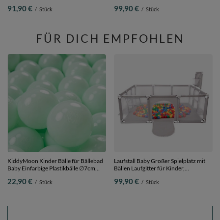
Ballgruben Für Babys Spielbad
L/Hügel/Tunnel, waldgrün, Multi-
91,90 €
99,90 €
/
Stück
/
Stück
Hindernisläufen, Hergestellt In Der
Größe
EU,
sandbeige:pastellbeige/lachsfarben/weiß,
Bällebad (100 Bälle) + Stüfchen
FÜR DICH EMPFOHLEN
KiddyMoon Kinder Bälle für Bällebad
Laufstall Baby Großer Spielplatz mit
Baby Einfarbige Plastikbälle ∅7cm
Bällen Laufgitter für Kinder,
Made in EU, minze, 100 Bälle/7cm
Grau:gelb/grün/blau/rot/orange, 900
22,90 €
99,90 €
/
Stück
/
Stück
Bällen