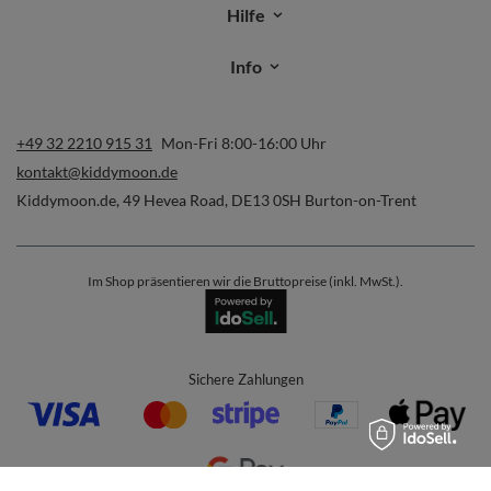
Hilfe
Info
+49 32 2210 915 31
Mon-Fri 8:00-16:00 Uhr
kontakt@kiddymoon.de
Kiddymoon.de
,
49 Hevea Road
,
DE13 0SH
Burton-on-Trent
Im Shop präsentieren wir die Bruttopreise (inkl. MwSt.).
Sichere Zahlungen