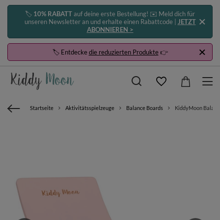
🏷️
10% RABATT
auf deine erste Bestellung! ✉️ Meld dich für
unseren Newsletter an und erhalte einen Rabattcode |
JETZT
ABONNIEREN >
🏷️ Entdecke
die reduzierten Produkte
👉
Startseite
Aktivitätsspielzeuge
Balance Boards
KiddyMoon Balance 