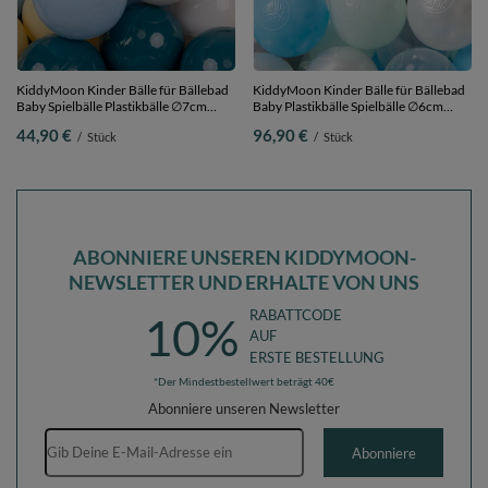
KiddyMoon Kinder Bälle für Bällebad
KiddyMoon Kinder Bälle für Bällebad
Baby Spielbälle Plastikbälle ∅7cm
Baby Plastikbälle Spielbälle ∅6cm
Made in EU,
Made in EU,
44,90 €
96,90 €
/
Stück
/
Stück
dunkeltürkis/pastellblau/pastellgelb/weiß,
perle/grau/transparent/baby
300 Bälle/7cm
blau/minze, 1200 Bälle/6cm
ABONNIERE UNSEREN KIDDYMOON-
NEWSLETTER UND ERHALTE VON UNS
RABATTCODE
10%
AUF
ERSTE BESTELLUNG
*Der Mindestbestellwert beträgt 40€
Abonniere unseren Newsletter
E-Mail-Adresse
Abonniere