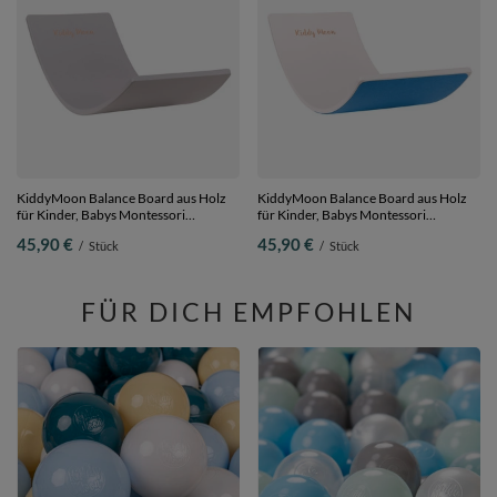
KiddyMoon Balance Board aus Holz
KiddyMoon Balance Board aus Holz
für Kinder, Babys Montessori
für Kinder, Babys Montessori
Spielzeug, Gleichgewicht, Balancieren
Spielzeug, Gleichgewicht, Balancieren
45,90 €
45,90 €
/
Stück
/
Stück
Babys Holzspielzeug, Balancebrett
Babys Holzspielzeug, Balancebrett
Wackelbrett Gleichgewicht, Grau,
Wackelbrett Gleichgewicht,
Brett
Weiß/Blau Filz, Brett
FÜR DICH EMPFOHLEN