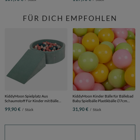
Hergestellt in der EU, pink:weiß-grau-
Hergestellt in der EU, rosa:weiß-grau-
puderrosa, 120x30cm/300 Bälle
puderrosa, 120x30cm/200 Bälle
FÜR DICH EMPFOHLEN
KiddyMoon Spielplatz Aus
KiddyMoon Kinder Bälle für Bällebad
Schaumstoff Für Kinder mit Bälle
Baby Spielbälle Plastikbälle ∅7cm
Waschbare Bezug, grün:
Made in EU, hellgrün/gelb/rosa, 200
99,90 €
31,90 €
/
Stück
/
Stück
dunkeltürkis/pastellbeige/grüngrau/lachsfarben,
Bälle/7cm
Bällebad (200 Bälle) + Zwickel