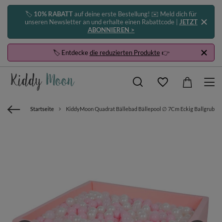
🏷️
10% RABATT
auf deine erste Bestellung! ✉️ Meld dich für
unseren Newsletter an und erhalte einen Rabattcode |
JETZT
ABONNIEREN >
🏷️ Entdecke
die reduzierten Produkte
👉
Startseite
KiddyMoon Quadrat Bällebad Bällepool ∅ 7Cm Eckig Ballgruben Fü