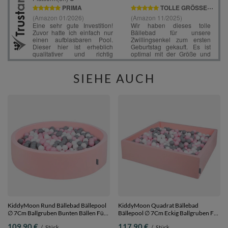
SIEHE AUCH
KiddyMoon Rund Bällebad Bällepool
KiddyMoon Quadrat Bällebad
∅ 7Cm Ballgruben Bunten Bällen Für
Bällepool ∅ 7Cm Eckig Ballgruben Für
Babys Spielbad Kleinkinder,
Babys Spielbad Kleinkinder,
109,90 €
117,90 €
/
Stück
/
Stück