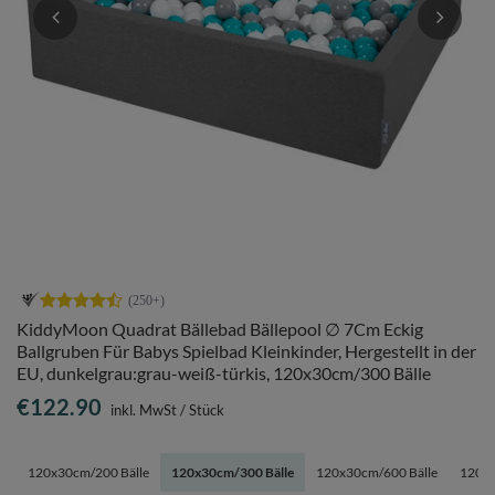
KiddyMoon Quadrat Bällebad Bällepool ∅ 7Cm Eckig
Ballgruben Für Babys Spielbad Kleinkinder, Hergestellt in der
EU, dunkelgrau:grau-weiß-türkis, 120x30cm/300 Bälle
€122.90
inkl. MwSt
/
Stück
120x30cm/200 Bälle
120x30cm/300 Bälle
120x30cm/600 Bälle
120x3