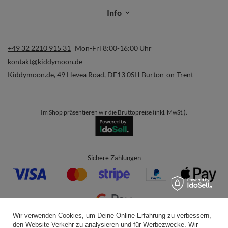
Info
+49 32 2210 915 31
Mon-Fri 8:00-16:00 Uhr
kontakt@kiddymoon.de
Kiddymoon.de
,
49 Hevea Road
,
DE13 0SH
Burton-on-Trent
Im Shop präsentieren wir die Bruttopreise (inkl. MwSt.).
Sichere Zahlungen
Wir verwenden Cookies, um Deine Online-Erfahrung zu verbessern,
den Website-Verkehr zu analysieren und für Werbezwecke. Wir