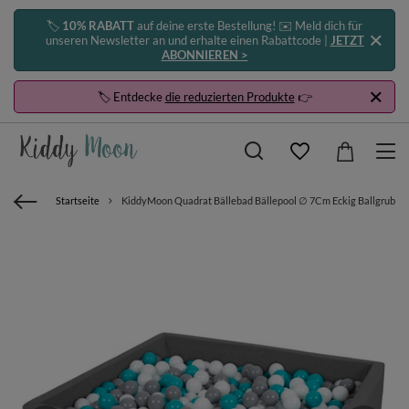
🏷️
10% RABATT
auf deine erste Bestellung! ✉️ Meld dich für
unseren Newsletter an und erhalte einen Rabattcode |
JETZT
ABONNIEREN >
🏷️ Entdecke
die reduzierten Produkte
👉
Startseite
KiddyMoon Quadrat Bällebad Bällepool ∅ 7Cm Eckig Ballgruben Fü