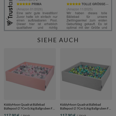
SIEHE AUCH
KiddyMoon Quadrat Bällebad
KiddyMoon Quadrat Bällebad
Bällepool ∅ 7Cm Eckig Ballgruben Für
Bällepool ∅ 7Cm Eckig Ballgruben Für
Babys Spielbad Kleinkinder,
Babys Spielbad Kleinkinder,
117,90 €
117,90 €
/
Stück
/
Stück