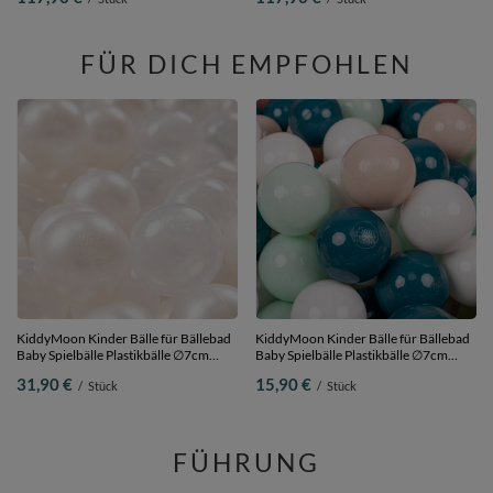
Hergestellt in der EU, rosa:perle-grau-
Hergestellt in der EU,
transparent-puderrosa,
hellgrau:hellgrün-helltürkis-grau,
120x30cm/200 Bälle
120x30cm/200 Bälle
FÜR DICH EMPFOHLEN
KiddyMoon Kinder Bälle für Bällebad
KiddyMoon Kinder Bälle für Bällebad
Baby Spielbälle Plastikbälle ∅7cm
Baby Spielbälle Plastikbälle ∅7cm
Made in EU, perle/transparent, 200
Made in EU,
31,90 €
15,90 €
/
Stück
/
Stück
Bälle/7cm
dunkeltürkis/pastellbeige/weiß/minze,
50 Bälle/7cm
FÜHRUNG