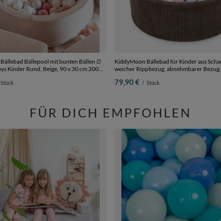
ällebad Bällepool mit bunten Bällen ∅
KiddyMoon Bällebad für Kinder aus Scha
weicher Rippbezug, abnehmbarer Bezug,
Braun: Pastellblau/Pastellgelb/Weiß/Min
79,90 €
Stück
/
Stück
90 x 30 cm 200 Bälle
FÜR DICH EMPFOHLEN