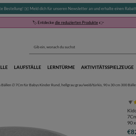
te Bestellung! ✉️ Meld dich für unseren Newsletter an und erhalte einen Rabat
🏷️ Entdecke
die reduzierten Produkte
👉
LLE
LAUFSTÄLLE
LERNTÜRME
AKTIVITÄTSSPIELZEUGE
Bällen ∅ 7Cm für Babys Kinder Rund, hellgrau:grau/weiß/türkis, 90 x 30 cm 300 Bälle
Kid
7Cm 
90 x
€8