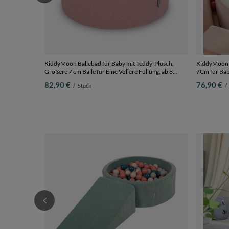
KiddyMoon Bällebad für Baby mit Teddy-Plüsch,
KiddyMoon B
Größere 7 cm Bälle für Eine Vollere Füllung, ab 8
7Cm für Babys Kinder Rund, Beige, 90 x 30 cm 200
Monaten, Abnehmbarer Bezug, Rosa:
Bälle
82,90 €
76,90 €
/
Stück
/
Puderrosa/Transparent, 90 x 30 cm 200 Bälle