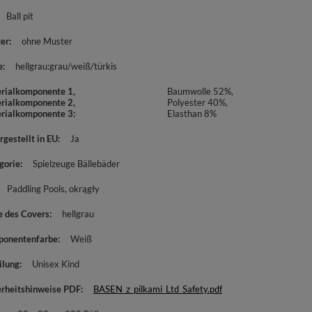
Ball pit
er
ohne Muster
e
hellgrau:grau/weiß/türkis
rialkomponente 1,
Baumwolle 52%,
rialkomponente 2,
Polyester 40%,
rialkomponente 3
Elasthan 8%
rgestellt in EU
Ja
gorie
Spielzeuge Bällebäder
Paddling Pools
okrągły
e des Covers
hellgrau
onentenfarbe
Weiß
ilung
Unisex Kind
erheitshinweise PDF
BASEN_z_pilkami_Ltd_Safety.pdf