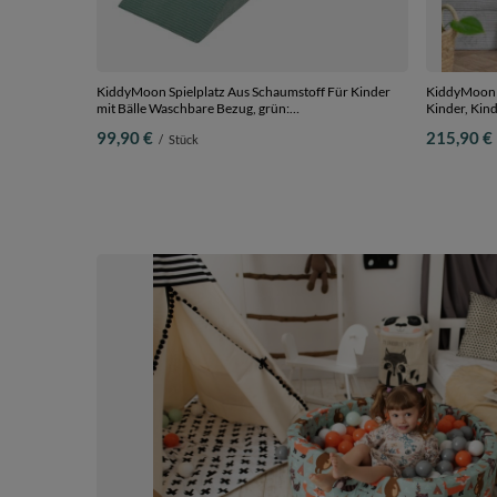
KiddyMoon Spielplatz Aus Schaumstoff Für Kinder
KiddyMoon K
mit Bälle Waschbare Bezug, grün:
Kinder, Kind
dunkeltürkis/pastellbeige/grüngrau/lachsfarben,
Kindercouch,
99,90 €
215,90 €
/
Stück
Bällebad (200 Bälle) + Zwickel