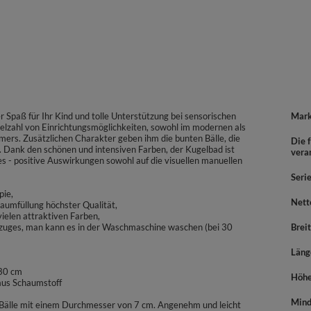
 Spaß für Ihr Kind und tolle Unterstützung bei sensorischen
Mar
ielzahl von Einrichtungsmöglichkeiten, sowohl im modernen als
rs. Zusätzlichen Charakter geben ihm die bunten Bälle, die
Die f
n. Dank den schönen und intensiven Farben, der Kugelbad ist
vera
es - positive Auswirkungen sowohl auf die visuellen manuellen
Seri
pie,
Nett
haumfüllung höchster Qualität,
elen attraktiven Farben,
ezuges, man kann es in der Waschmaschine waschen (bei 30
Brei
Läng
 30 cm
Höh
 aus Schaumstoff
Mind
e Bälle mit einem Durchmesser von 7 cm. Angenehm und leicht