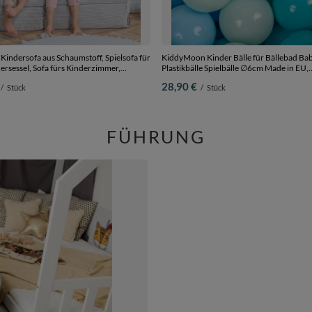
indersofa aus Schaumstoff, Spielsofa für
KiddyMoon Kinder Bälle für Bällebad Ba
ersessel, Sofa fürs Kinderzimmer,
Plastikbälle Spielbälle ∅6cm Made in EU,
 Faltmatratze, hellgrau, Kindersofa
minze/babyblau/türkis/blau, 200 Bälle/6
28,90 €
/
Stück
/
Stück
FÜHRUNG