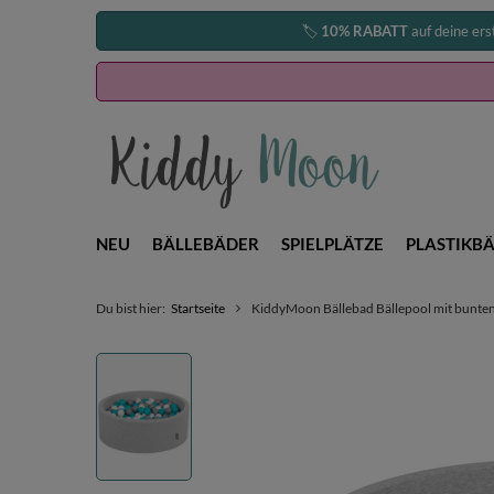
🏷️
10% RABATT
auf deine ers
NEU
BÄLLEBÄDER
SPIELPLÄTZE
PLASTIKBÄ
Du bist hier:
Startseite
KiddyMoon Bällebad Bällepool mit bunten 