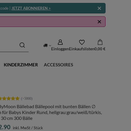
tcode |
JETZT ABONNIEREN >
Einloggen
Einkaufslisten
0,00 €
KINDERZIMMER
ACCESSOIRES
dyMoon Bällebad Bällepool mit bunten Bällen ∅
für Babys Kinder Rund, hellgrau:grau/weiß/türkis,
 30 cm 300 Bälle
2.90
inkl. MwSt
/
Stück