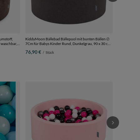
umstoff,
KiddyMoon Bällebad Bällepool mit bunten Bällen ∅
 waschbar,
7Cm für Babys Kinder Rund, Dunkelgrau, 90 x 30 cm
ze/Puderros,
200 Bälle
76,90 €
/
Stück
KiddyMoon Ki
Plastikbälle 
schwarz/weiß/
52,90 €
/
S