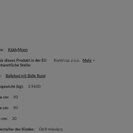
ke
KiddyMoon
ür dieses Produkt in der EU
Kontri sp. z o.o.
Mehr
ntwortliche Stelle
e
Bällebad mit Bälle Rund
ogewicht (kg)
3.9600
te cm
90
e cm
90
e cm
30
estalter des Kindes
Od 8 miesięcy