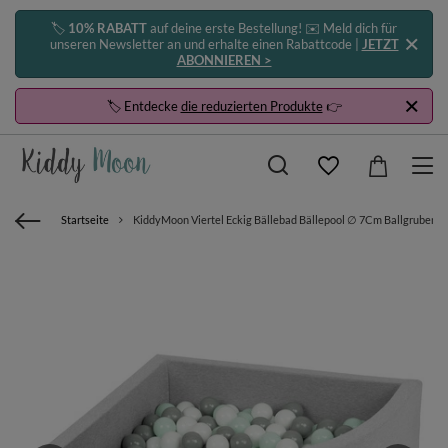
🏷️
10% RABATT
auf deine erste Bestellung! ✉️ Meld dich für
unseren Newsletter an und erhalte einen Rabattcode |
JETZT
ABONNIEREN >
🏷️ Entdecke
die reduzierten Produkte
👉
Startseite
KiddyMoon Viertel Eckig Bällebad Bällepool ∅ 7Cm Ballgruben Für 