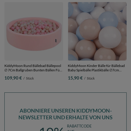
KiddyMoon Rund Bällebad Bällepool
KiddyMoon Kinder Bälle für Bällebad
∅ 7Cm Ballgruben Bunten Bällen Für
Baby Spielbälle Plastikbälle ∅7cm
Babys Spielbad Kleinkinder,
Made in EU,
109,90 €
15,90 €
/
Stück
/
Stück
Hergestellt in der EU,
pastellbeige/pastellblau/weiß, 50
pink:pastellbeige/puderrosa/perle,
Bälle/7cm
120x30cm/300 Bälle
ABONNIERE UNSEREN KIDDYMOON-
NEWSLETTER UND ERHALTE VON UNS
RABATTCODE