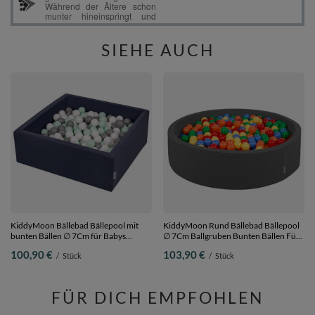
SIEHE AUCH
KiddyMoon Bällebad Bällepool mit
KiddyMoon Rund Bällebad Bällepool
bunten Bällen ∅ 7Cm für Babys
∅ 7Cm Ballgruben Bunten Bällen Für
Kinder Quadrat,
Babys Spielbad Kleinkinder,
100,90 €
103,90 €
/
Stück
/
Stück
dunkelblau:weiß/grau/mint, 90 x 30
Hergestellt in der EU, dunkelgrau:gelb-
cm 300 Bälle
grün-blau-rot-orange, 120x30cm/200
Bälle
FÜR DICH EMPFOHLEN