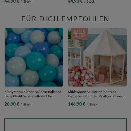
44,90 €
44,90 €
/
Stück
/
Stück
dunkeltürkis/pastellblau/pastellgelb/weiß,
Bälle/7cm
300 Bälle/7cm
FÜR DICH EMPFOHLEN
KiddyMoon Kinder Bälle für Bällebad
KiddyMoon Spielzelt Kinderzelt
Baby Plastikbälle Spielbälle ∅6cm
Faltbare Für Kinder Pavillon Förmiges
Made in EU,
Kinderhaus Leicht Zu Montieren Zum
28,90 €
146,90 €
/
Stück
/
Stück
minze/babyblau/türkis/blau, 200
Spielen Und Entspannen Geeignet Für
Bälle/6cm
Drinnen Und Draußen,
Naturfarbe:pastellbeige/lachsfarbe/weiß,
700 Bälle