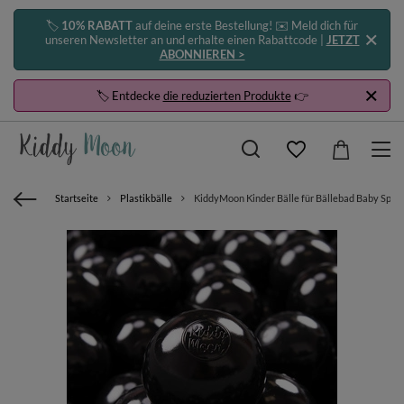
🏷️
10% RABATT
auf deine erste Bestellung! ✉️ Meld dich für
unseren Newsletter an und erhalte einen Rabattcode |
JETZT
ABONNIEREN >
🏷️ Entdecke
die reduzierten Produkte
👉
Startseite
Plastikbälle
KiddyMoon Kinder Bälle für Bällebad Baby Spiel