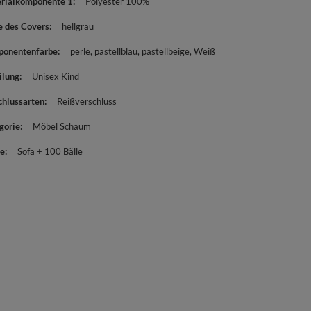
rialkomponente 1
Polyester 100%
e des Covers
hellgrau
onentenfarbe
perle
pastellblau
pastellbeige
Weiß
ilung
Unisex Kind
chlussarten
Reißverschluss
gorie
Möbel Schaum
e
Sofa + 100 Bälle