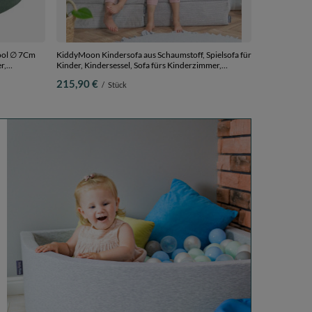
ool ∅ 7Cm
KiddyMoon Kindersofa aus Schaumstoff, Spielsofa für
r,
Kinder, Kindersessel, Sofa fürs Kinderzimmer,
Kindercouch, Faltmatratze, hellgrau, Kindersofa
215,90 €
/
Stück
farben, 90 x