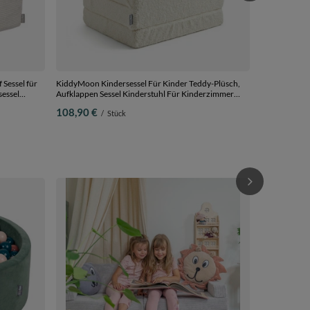
Sessel für
KiddyMoon Kindersessel Für Kinder Teddy-Plüsch,
sessel
Aufklappen Sessel Kinderstuhl Für Kinderzimmer
Stuhl Faltmatratze, cremig, Kindersofa
108,90 €
/
Stück
KiddyMoon Qu
Ballgruben Fü
Hergestellt i
117,90 €
/
puderrosa, 1