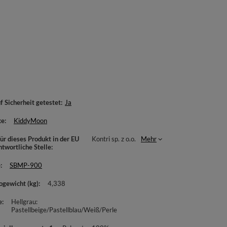
f Sicherheit getestet
Ja
ke
KiddyMoon
ür dieses Produkt in der EU
Kontri sp. z o.o.
Mehr
ntwortliche Stelle
e
SBMP-900
ogewicht (kg)
4,338
e
Hellgrau:
Pastellbeige/Pastellblau/Weiß/Perle