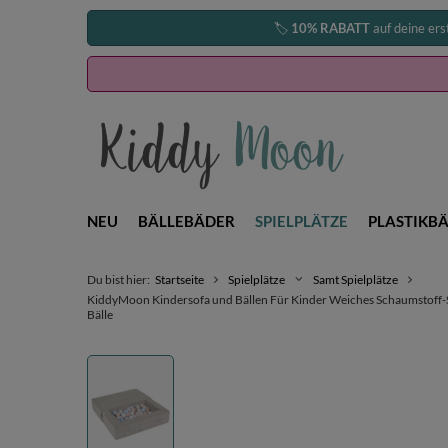
🏷️
10% RABATT
auf deine ers
NEU
BÄLLEBÄDER
SPIELPLÄTZE
PLASTIKBÄ
Du bist hier:
Startseite
Spielplätze
Samt Spielplätze
KiddyMoon Kindersofa und Bällen Für Kinder Weiches Schaumstoff-Sofa
Bälle