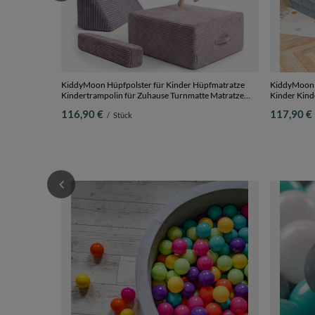
KiddyMoon Hüpfpolster für Kinder Hüpfmatratze
KiddyMoon K
Kindertrampolin für Zuhause Turnmatte Matratze
Kinder Kind
zum Hüpfen Abnehmbarer Bezug Waschbar, Violett,
Kuschelsesse
116,90 €
117,90 €
/
Stück
Hüpfpolster + Kopfstütze und Armlehne