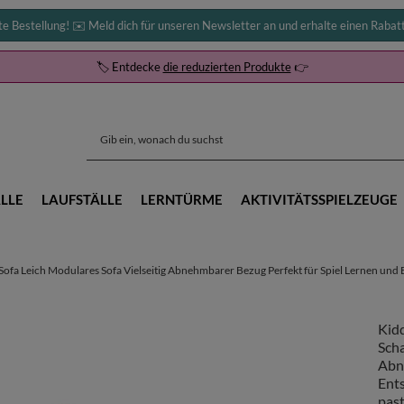
te Bestellung! ✉️ Meld dich für unseren Newsletter an und erhalte einen Rabat
🏷️ Entdecke
die reduzierten Produkte
👉
LLE
LAUFSTÄLLE
LERNTÜRME
AKTIVITÄTSSPIELZEUGE
 Leich Modulares Sofa Vielseitig Abnehmbarer Bezug Perfekt für Spiel Lernen und Ent
Kid
Scha
Abn
Ents
past