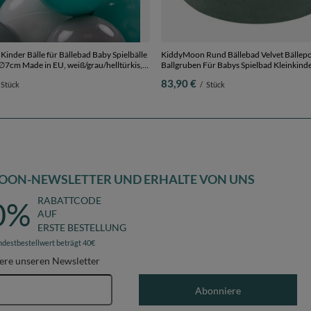
inder Bälle für Bällebad Baby Spielbälle
KiddyMoon Rund Bällebad Velvet Bällep
 ∅7cm Made in EU, weiß/grau/helltürkis,
Ballgruben Für Babys Spielbad Kleinkinde
cm
Hergestellt in der EU, waldgrün:
83,90 €
Stück
/
Stück
dunkeltürkis/pastellbeige/grüngrau/lachs
30 cm 200 Bälle
OON-NEWSLETTER UND ERHALTE VON UNS
RABATTCODE
0%
AUF
ERSTE BESTELLUNG
ndestbestellwert beträgt 40€
ere unseren Newsletter
E-Mail-Adresse
Abonniere