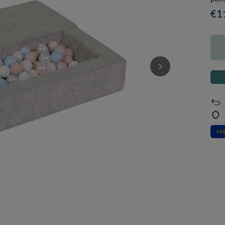
€1
⭐
H