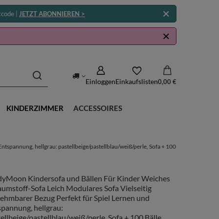
tcode |
JETZT ABONNIEREN >
Einloggen
Einkaufslisten
0,00 €
KINDERZIMMER
ACCESSOIRES
spannung, hellgrau: pastellbeige/pastellblau/weiß/perle, Sofa + 100
dyMoon Kindersofa und Bällen Für Kinder Weiches
umstoff-Sofa Leich Modulares Sofa Vielseitig
ehmbarer Bezug Perfekt für Spiel Lernen und
pannung, hellgrau:
ellbeige/pastellblau/weiß/perle, Sofa + 100 Bälle