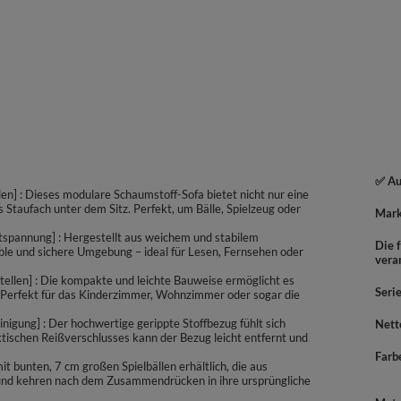
✅ Au
en] : Dieses modulare Schaumstoff-Sofa bietet nicht nur eine
 Staufach unter dem Sitz. Perfekt, um Bälle, Spielzeug oder
Mar
tspannung] : Hergestellt aus weichem und stabilem
Die f
ble und sichere Umgebung – ideal für Lesen, Fernsehen oder
vera
tellen] : Die kompakte und leichte Bauweise ermöglicht es
Seri
. Perfekt für das Kinderzimmer, Wohnzimmer oder sogar die
igung] : Der hochwertige gerippte Stoffbezug fühlt sich
Nett
tischen Reißverschlusses kann der Bezug leicht entfernt und
Farb
mit bunten, 7 cm großen Spielbällen erhältlich, die aus
bel und kehren nach dem Zusammendrücken in ihre ursprüngliche