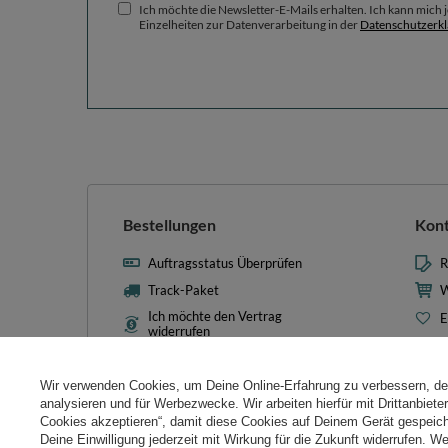
Ich möchte die Newsletter-E-Mails erhalten. Ich kann mich
Einzelheiten zur Datenverarbeitung in der
Datenschutzerk
Bestellungen
Kon
Auftragsstatus Überprüfen
R
Track-Paket
W
Ich möchte den Vertrag
E
widerrufen
L
Kontakt
T
Wir verwenden Cookies, um Deine Online-Erfahrung zu verbessern, d
N
analysieren und für Werbezwecke. Wir arbeiten hierfür mit Drittanbiet
Cookies akzeptieren“, damit diese Cookies auf Deinem Gerät gespeic
Cooki
Deine Einwilligung jederzeit mit Wirkung für die Zukunft widerrufen. W