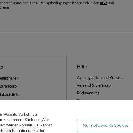
 jederzeit abmelden. Die Nutzungsbedingungen finden sich in den
AGB
und
lärung
.
Hilfe
to
Zahlungsarten und Preisen
egistrieren
Versand & Lieferung
arenkorb
Rücksendung
inkaufslisten
Blog
iste der gekauften Waren
FAQ
ransaktionsverlauf
en Website-Verkehr zu
Groẞhandel
ewsletter
ern zusammen. Klick auf „Alle
Nur notwendige Cookies
hert werden können. Du kannst
es verwalten
eitere Informationen zu den