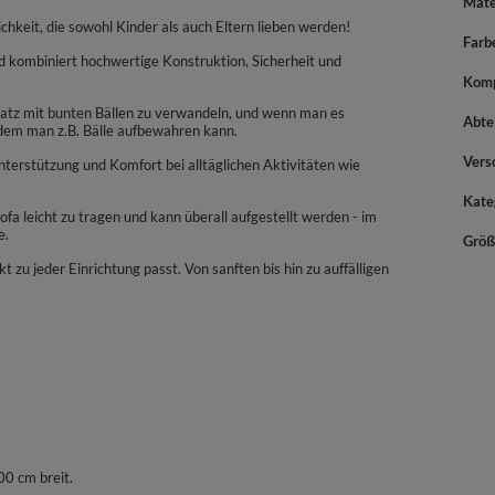
Mate
hkeit, die sowohl Kinder als auch Eltern lieben werden!
Farb
nd kombiniert hochwertige Konstruktion, Sicherheit und
Komp
platz mit bunten Bällen zu verwandeln, und wenn man es
Abte
 dem man z.B. Bälle aufbewahren kann.
Vers
terstützung und Komfort bei alltäglichen Aktivitäten wie
Kate
a leicht zu tragen und kann überall aufgestellt werden - im
e.
Größ
kt zu jeder Einrichtung passt. Von sanften bis hin zu auffälligen
0 cm breit.