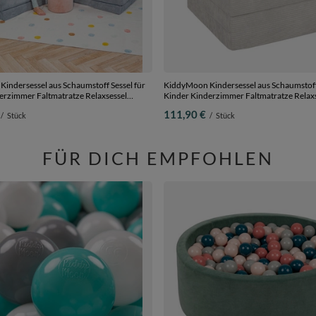
indersessel aus Schaumstoff Sessel für
KiddyMoon Kindersessel aus Schaumstoff 
erzimmer Faltmatratze Relaxsessel
Kinder Kinderzimmer Faltmatratze Relax
l, dunkelgrau, Kindersofa mit Kissen
Kuschelsessel, hellgrau, Kindersofa
111,90 €
/
Stück
/
Stück
FÜR DICH EMPFOHLEN