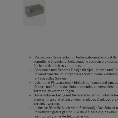
[Vielseitiges Kindersofa mit Aufbewahrungsfach und Bäll
gemütliche Sitzgelegenheit, sondern auch ein praktisches
Bücher ordentlich zu verstauen.
[Bequemes und Sicheres Design für Spiel, Lernen und En
Polyurethanschaum, sorgt dieses Sofa für eine komforta
fantasievolles Spielen.
[Leicht und Platzsparend – Einfach zu Tragen und Umzus
Kindern und Eltern, das Sofa problemlos zu verschieben
Terrasse an warmen Tagen.
[Abnehmbarer Bezug mit Reißverschluss für Einfache Rein
angenehm an und ist besonders langlebig. Dank des prak
gereinigt werden.
[Inklusive Bälle für Noch Mehr Spielspaß] : Das Sofa ist 
Polyethylen gefertigt sind. Die Bälle sind leicht, flexi
Form zurück, ohne Verletzungsrisiko.