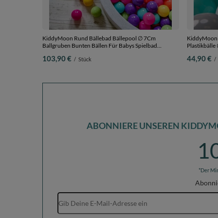
KiddyMoon Rund Bällebad Bällepool ∅ 7Cm
KiddyMoon K
Ballgruben Bunten Bällen Für Babys Spielbad
Plastikbälle
Kleinkinder, Hergestellt in der EU, hellgrau:hellgrün-
300 Bälle/7
103,90 €
44,90 €
/
Stück
/
gelb-türkis-orange-dunkelpink-violett,
120x30cm/200 Bälle
ABONNIERE UNSEREN KIDDYM
1
*Der Mi
Abonni