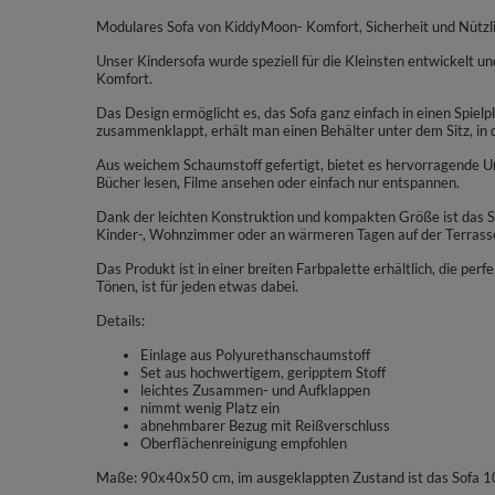
Modulares Sofa von KiddyMoon- Komfort, Sicherheit und Nützlic
Unser Kindersofa wurde speziell für die Kleinsten entwickelt u
Komfort.
Das Design ermöglicht es, das Sofa ganz einfach in einen Spiel
zusammenklappt, erhält man einen Behälter unter dem Sitz, in
Aus weichem Schaumstoff gefertigt, bietet es hervorragende Un
Bücher lesen, Filme ansehen oder einfach nur entspannen.
Dank der leichten Konstruktion und kompakten Größe ist das Sof
Kinder-, Wohnzimmer oder an wärmeren Tagen auf der Terrass
Das Produkt ist in einer breiten Farbpalette erhältlich, die perfe
Tönen, ist für jeden etwas dabei.
Details:
Einlage aus Polyurethanschaumstoff
Set aus hochwertigem, geripptem Stoff
leichtes Zusammen- und Aufklappen
nimmt wenig Platz ein
abnehmbarer Bezug mit Reißverschluss
Oberflächenreinigung empfohlen
Maße: 90x40x50 cm, im ausgeklappten Zustand ist das Sofa 10