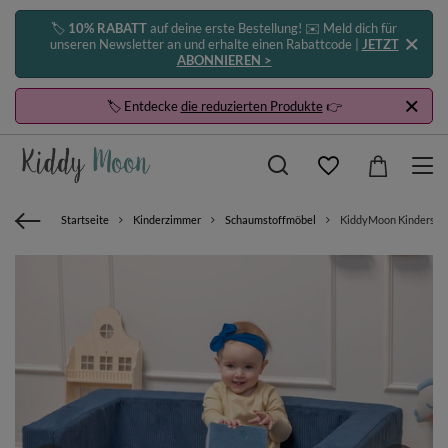
🏷️
10% RABATT
auf deine erste Bestellung! ✉️ Meld dich für
unseren Newsletter an und erhalte einen Rabattcode |
JETZT
ABONNIEREN >
🏷️ Entdecke
die reduzierten Produkte
👉
Startseite
Kinderzimmer
Schaumstoffmöbel
KiddyMoon Kindersofa 