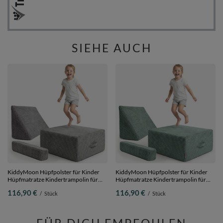
SIEHE AUCH
KiddyMoon Hüpfpolster für Kinder
KiddyMoon Hüpfpolster für Kinder
Hüpfmatratze Kindertrampolin für
Hüpfmatratze Kindertrampolin für
Zuhause Turnmatte Matratze zum
Zuhause Turnmatte Matratze zum
116,90 €
116,90 €
/
Stück
/
Stück
Hüpfen Abnehmbarer Bezug
Hüpfen Abnehmbarer Bezug
Waschbar, Dunkelgrau, Hüpfpolster +
Waschbar, Grün, Hüpfpolster +
Kopfstütze und Armlehne
Kopfstütze und Armlehne