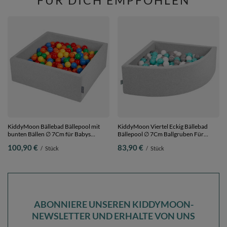
FÜR DICH EMPFOHLEN
KiddyMoon Bällebad Bällepool mit
KiddyMoon Viertel Eckig Bällebad
bunten Bällen ∅ 7Cm für Babys
Bällepool ∅ 7Cm Ballgruben Für
Kinder Quadrat,
Babys Spielbad Kleinkinder,
100,90 €
83,90 €
/
Stück
/
Stück
hellgrau:gelb/grün/rot/orange, 90 x 30
Hergestellt in der EU,
cm 300 Bälle
hellgrau:weiß/grau/helltürkis, 90 x 30
cm 200 Bälle
ABONNIERE UNSEREN KIDDYMOON-
NEWSLETTER UND ERHALTE VON UNS