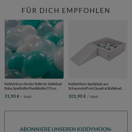
Naturfarbe:pastellbeige/weiß/gold,
Naturfarbe:pastellbeige/lachsfarbe/weiß,
200 Bälle
200 Bälle
FÜR DICH EMPFOHLEN
KiddyMoon Kinder Bälle für Bällebad
KiddyMoon Spielplatz aus
Baby Spielbälle Plastikbälle ∅7cm
Schaumstoff mit Quadrat Bällebad
Made in EU,
Bälle Hindernisläufen,
31,90 €
101,90 €
/
Stück
/
Stück
helltürkis/weiß/transparent, 200
hellgrau:weiß/grau/minze, Bällebad
Bälle/7cm
(200 Bälle) + Zwickel
ABONNIERE UNSEREN KIDDYMOON-