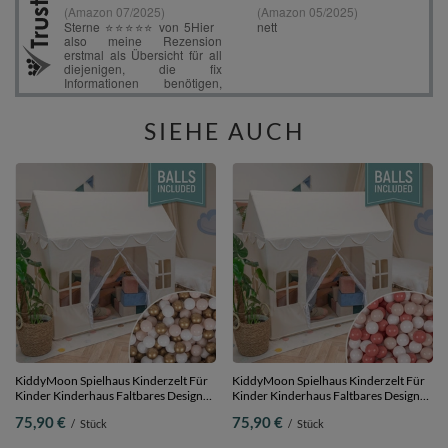
SIEHE AUCH
KiddyMoon Spielhaus Kinderzelt Für
KiddyMoon Spielhaus Kinderzelt Für
Kinder Kinderhaus Faltbares Design
Kinder Kinderhaus Faltbares Design
Kinder Spielzelt Indoor Kreativität
Kinder Spielzelt Indoor Kreativität
75,90 €
75,90 €
/
Stück
/
Stück
Kuschelecke Kinderzelt Perfekt Für
Kuschelecke Kinderzelt Perfekt Für
Drinnen Und Draußen Kinderzimmer,
Drinnen Und Draußen Kinderzimmer,