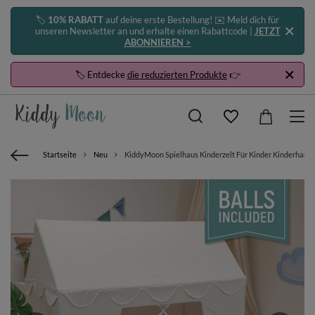
🏷️
10% RABATT
auf deine erste Bestellung! ✉️ Meld dich für
unseren Newsletter an und erhalte einen Rabattcode |
JETZT
ABONNIEREN >
🏷️ Entdecke
die reduzierten Produkte
👉
Startseite
Neu
KiddyMoon Spielhaus Kinderzelt Für Kinder Kinderhaus F