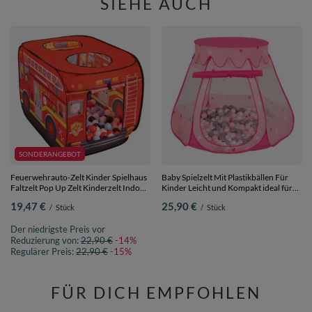
SIEHE AUCH
SONDERANGEBOT
Feuerwehrauto-Zelt Kinder Spielhaus
Baby Spielzelt Mit Plastikbällen Für
Faltzelt Pop Up Zelt Kinderzelt Indoor
Kinder Leicht und Kompakt ideal für
Outdoor Faltbar Spielhöhle Geschenk
Drinnen Und Draußen Fördert
19,47 €
25,90 €
/
Stück
/
Stück
Für Jungen Mädchen Rollenspiel
Sensorische Integration Schneller
Abenteuer PH-500X,
Aufbau, pink:perle-grau-transparent-
Der niedrigste Preis vor
rot:schwarz/weiß/rot/babyblau, 100
puderrosa, 100 Bällen
Bälle
Reduzierung von:
22,90 €
-14%
Regulärer Preis:
22,90 €
-15%
FÜR DICH EMPFOHLEN