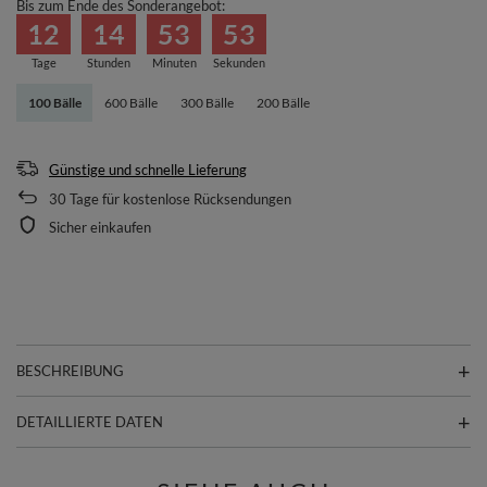
Bis zum Ende des Sonderangebot:
12
14
53
53
Tage
Stunden
Minuten
Sekunden
100 Bälle
600 Bälle
300 Bälle
200 Bälle
Günstige und schnelle Lieferung
30
Tage für kostenlose Rücksendungen
Sicher einkaufen
BESCHREIBUNG
DETAILLIERTE DATEN