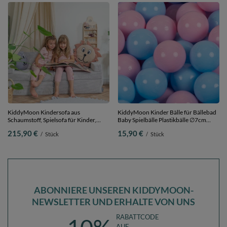
KiddyMoon Kindersofa aus
KiddyMoon Kinder Bälle für Bällebad
Schaumstoff, Spielsofa für Kinder,
Baby Spielbälle Plastikbälle ∅7cm
Kindersessel, Sofa fürs Kinderzimmer,
Made in EU, puderrosa/babyblau, 50
215,90 €
15,90 €
/
Stück
/
Stück
Kindercouch, Faltmatratze, hellgrau,
Bälle/7cm
Kindersofa
ABONNIERE UNSEREN KIDDYMOON-
NEWSLETTER UND ERHALTE VON UNS
RABATTCODE
AUF