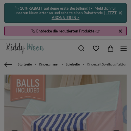
🏷️
10% RABATT
auf deine erste Bestellung! ✉️ Meld dich für
unseren Newsletter an und erhalte einen Rabattcode |
JETZT
ABONNIEREN >
🏷️ Entdecke
die reduzierten Produkte
👉
Startseite
Kinderzimmer
Spielzelte
Kinderzelt Spielhaus Faltbares