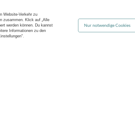
Blog
iste der gekauften Waren
FAQ
ransaktionsverlauf
en Website-Verkehr zu
Groẞhandel
ewsletter
ern zusammen. Klick auf „Alle
Nur notwendige Cookies
hert werden können. Du kannst
es verwalten
eitere Informationen zu den
instellungen".
iddymoon.de
Kiddymoon.de
,
49 Hevea Road
,
DE13 0SH
Burton-on-Tren
Bequeme Lieferung
Du kannst uns vertrauen