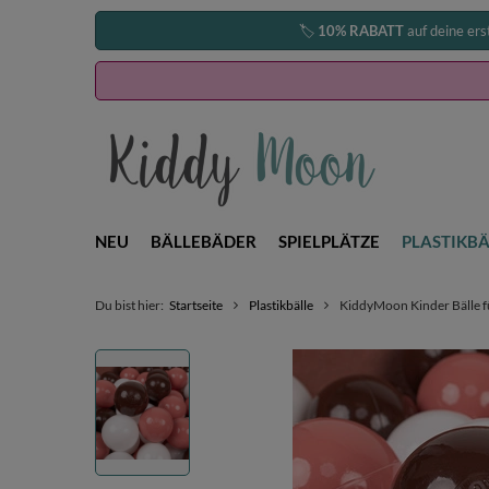
🏷️
10% RABATT
auf deine ers
NEU
BÄLLEBÄDER
SPIELPLÄTZE
PLASTIKBÄ
Du bist hier:
Startseite
Plastikbälle
KiddyMoon Kinder Bälle fü