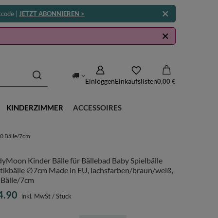
tcode |
JETZT ABONNIEREN >
Einloggen
Einkaufslisten
0,00 €
KINDERZIMMER
ACCESSOIRES
00 Bälle/7cm
yMoon Kinder Bälle für Bällebad Baby Spielbälle
stikbälle ∅7cm Made in EU, lachsfarben/braun/weiß,
 Bälle/7cm
4.90
inkl. MwSt
/
Stück