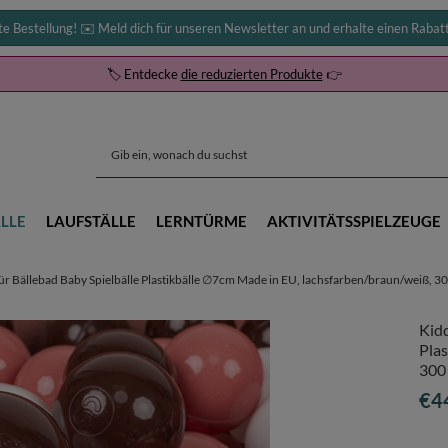
te Bestellung! ✉️ Meld dich für unseren Newsletter an und erhalte einen Rabat
🏷️ Entdecke
die reduzierten Produkte
👉
LLE
LAUFSTÄLLE
LERNTÜRME
AKTIVITÄTSSPIELZEUGE
r Bällebad Baby Spielbälle Plastikbälle ∅7cm Made in EU, lachsfarben/braun/weiß, 3
Kidd
Pla
300
€4