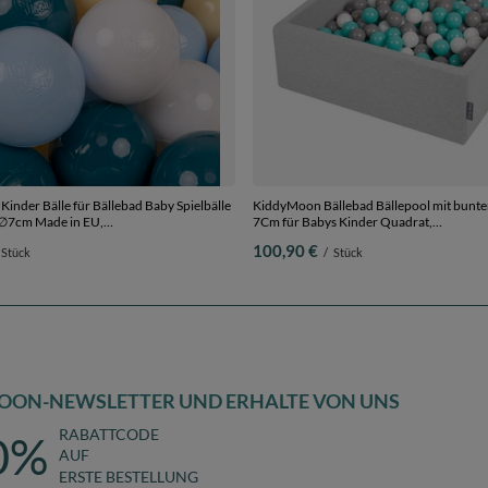
inder Bälle für Bällebad Baby Spielbälle
KiddyMoon Bällebad Bällepool mit bunte
e ∅7cm Made in EU,
7Cm für Babys Kinder Quadrat,
/pastellblau/pastellgelb/weiß, 300
hellgrau:weiß/grau/helltürkis, 90 x 30 cm
100,90 €
Stück
/
Stück
OON-NEWSLETTER UND ERHALTE VON UNS
RABATTCODE
0%
AUF
ERSTE BESTELLUNG