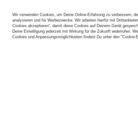
L
Kontakt
T
Wir verwenden Cookies, um Deine Online-Erfahrung zu verbessern, d
N
analysieren und für Werbezwecke. Wir arbeiten hierfür mit Drittanbiet
Cookies akzeptieren“, damit diese Cookies auf Deinem Gerät gespeic
Cooki
Deine Einwilligung jederzeit mit Wirkung für die Zukunft widerrufen. W
Cookies und Anpassungsmöglichkeiten findest Du unter den "Cookie-E
+49 32 2210 915 31
Mon-Fri 8:00-16:00 Uhr
kontakt@k
Im Shop präsentieren wir die Bruttopreise (inkl. MwSt.).
Sichere Zahlungen