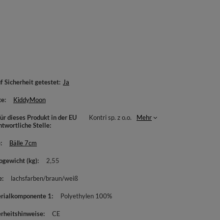
f Sicherheit getestet
Ja
ke
KiddyMoon
ür dieses Produkt in der EU
Kontri sp. z o.o.
Mehr
ntwortliche Stelle
e
Bälle 7cm
ogewicht (kg)
2,55
e
lachsfarben/braun/weiß
rialkomponente 1
Polyethylen 100%
erheitshinweise
CE