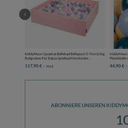
KiddyMoon Quadrat Bällebad Bällepool ∅ 7Cm Eckig
KiddyMoon K
Ballgruben Für Babys Spielbad Kleinkinder,
Plastikbäll
Hergestellt in der EU, rosa:perle-grau-transparent-
dunkeltürkis
117,90 €
44,90 €
/
Stück
/
puderrosa, 120x30cm/200 Bälle
Bälle/7cm
ABONNIERE UNSEREN KIDDYM
1