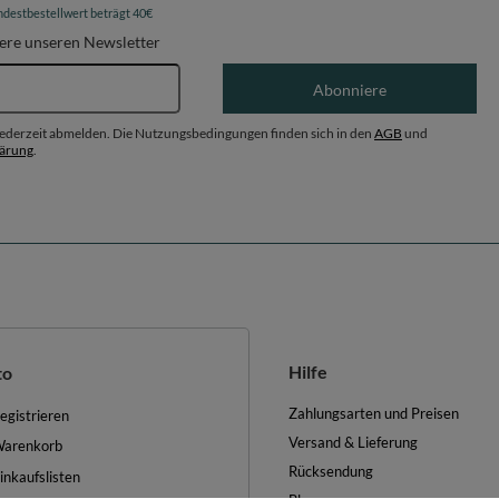
ndestbestellwert beträgt 40€
ere unseren Newsletter
E-Mail-Adresse
Abonniere
 jederzeit abmelden. Die Nutzungsbedingungen finden sich in den
AGB
und
lärung
.
Hilfe
to
Zahlungsarten und Preisen
egistrieren
Versand & Lieferung
arenkorb
Rücksendung
inkaufslisten