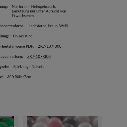
nung
Nur für den Heimgebrauch
Benutzung nur unter Aufsicht von
Erwachsenen
onentenfarbe
Lachsfarbe
braun
Weiß
ilung
Unisex Kind
erheitshinweise PDF
ZK7-107-300
ageanleitung
ZK7-107-300
gorie
Spielzeuge Ballsets
e
300 Bälle/7cm
KiddyMoon Kin
Plastikbälle