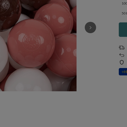
100
50 
⭐
H