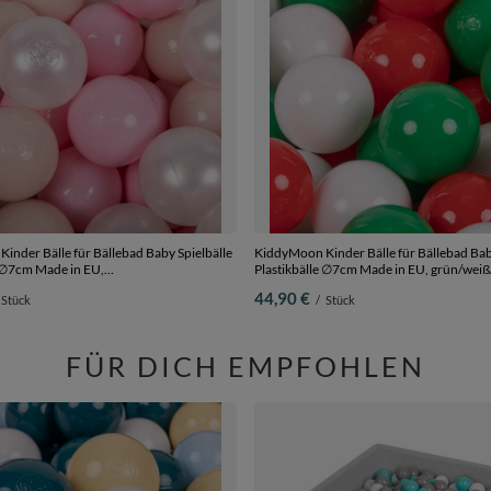
inder Bälle für Bällebad Baby Spielbälle
KiddyMoon Kinder Bälle für Bällebad Bab
e ∅7cm Made in EU,
Plastikbälle ∅7cm Made in EU, grün/weiß
/puderrosa/perle, 300 Bälle/7cm
Bälle/7cm
44,90 €
Stück
/
Stück
FÜR DICH EMPFOHLEN