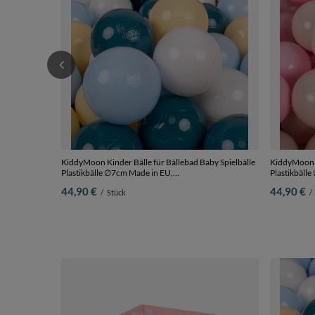
KiddyMoon Kinder Bälle für Bällebad Baby Spielbälle
KiddyMoon K
Plastikbälle ∅7cm Made in EU,
Plastikbäll
dunkeltürkis/pastellblau/pastellgelb/weiß, 300
pastellbeige
44,90 €
44,90 €
/
Stück
/
Bälle/7cm