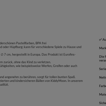
✅ Au
derschönen Pastellfarben, BPA frei
bad oder Hüpfburg; kann für verschiedene Spiele zu Hause und
Mar
 7 cm, hergestellt in Europa. Das Produkt ist Eurofins-
Die f
vera
rm zurück, ohne das Kind zu verletzen.
higkeiten, wie beispielsweise Werfen, Greifen oder auch
Seri
t und angenehm zu berühren, sorgt für tollen bunten Spaß.
Nett
izierten und kindersicheren Bällen von KiddyMoon. In unserem
alität.
Farb
Mate
Sich