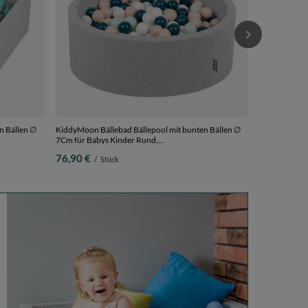
n Bällen ∅
KiddyMoon Bällebad Bällepool mit bunten Bällen ∅
7Cm für Babys Kinder Rund,
 300 Bälle
hellgrau:dunkeltürkis/pastellbeige/weiß/minze, 90 x
76,90 €
/
Stück
30 cm 200 Bälle