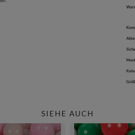
ben.
War
Komp
Abte
Sich
Mont
Kate
Größ
SIEHE AUCH