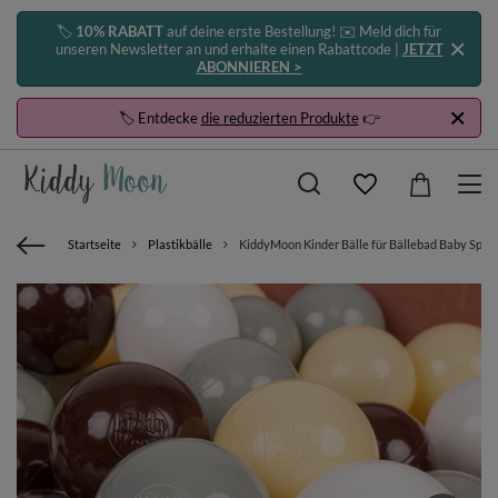
🏷️
10% RABATT
auf deine erste Bestellung! ✉️ Meld dich für
unseren Newsletter an und erhalte einen Rabattcode |
JETZT
ABONNIEREN >
🏷️ Entdecke
die reduzierten Produkte
👉
Startseite
Plastikbälle
KiddyMoon Kinder Bälle für Bällebad Baby Spiel