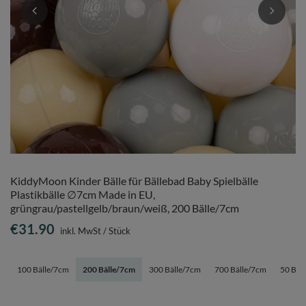
KiddyMoon Kinder Bälle für Bällebad Baby Spielbälle
Plastikbälle ∅7cm Made in EU,
grüngrau/pastellgelb/braun/weiß, 200 Bälle/7cm
€31.90
inkl. MwSt
/
Stück
100 Bälle/7cm
200 Bälle/7cm
300 Bälle/7cm
700 Bälle/7cm
50 Bäl