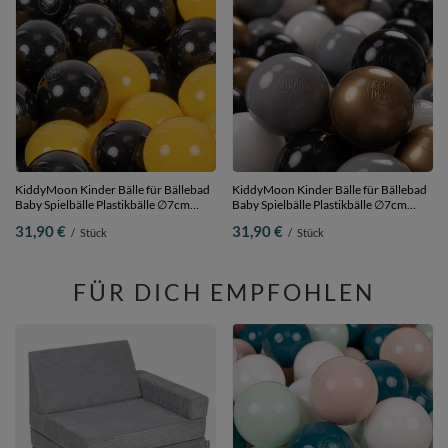
KiddyMoon Kinder Bälle für Bällebad
KiddyMoon Kinder Bälle für Bällebad
Baby Spielbälle Plastikbälle ∅7cm
Baby Spielbälle Plastikbälle ∅7cm
Made in EU, schwarz/gelb, 200
Made in EU,
31,90 €
31,90 €
/
Stück
/
Stück
Bälle/7cm
weiß/grau/schwarz/golden, 200
Bälle/7cm
FÜR DICH EMPFOHLEN