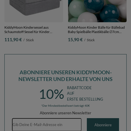
KiddyMoon Kindersessel aus
KiddyMoon Kinder Bälle für Bällebad
Schaumstoff Sessel für Kinder
Baby Spielbälle Plastikbälle ∅7cm
Kinderzimmer Faltmatratze
Made in EU,
111,90 €
15,90 €
/
Stück
/
Stück
Relaxsessel Kuschelsessel, dunkelgrau,
dunkeltürkis/pastellbeige/weiß/minze,
Kindersofa
50 Bälle/7cm
ABONNIERE UNSEREN KIDDYMOON-
NEWSLETTER UND ERHALTE VON UNS
RABATTCODE
10%
AUF
ERSTE BESTELLUNG
*Der Mindestbestellwert beträgt 40€
Abonniere unseren Newsletter
E-Mail-Adresse
Abonniere