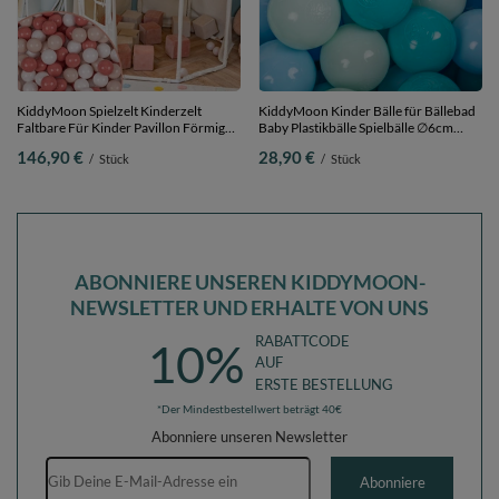
KiddyMoon Spielzelt Kinderzelt
KiddyMoon Kinder Bälle für Bällebad
Faltbare Für Kinder Pavillon Förmiges
Baby Plastikbälle Spielbälle ∅6cm
Kinderhaus Leicht Zu Montieren Zum
Made in EU,
146,90 €
28,90 €
/
Stück
/
Stück
Spielen Und Entspannen Geeignet Für
minze/babyblau/türkis/blau, 200
Drinnen Und Draußen,
Bälle/6cm
Naturfarbe:pastellbeige/lachsfarbe/weiß,
700 Bälle
ABONNIERE UNSEREN KIDDYMOON-
NEWSLETTER UND ERHALTE VON UNS
RABATTCODE
10%
AUF
ERSTE BESTELLUNG
*Der Mindestbestellwert beträgt 40€
Abonniere unseren Newsletter
E-Mail-Adresse
Abonniere