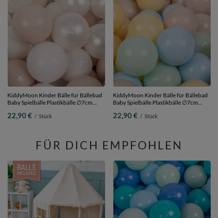
KiddyMoon Kinder Bälle für Bällebad
KiddyMoon Kinder Bälle für Bällebad
Baby Spielbälle Plastikbälle ∅7cm
Baby Spielbälle Plastikbälle ∅7cm
Made in EU, pastellbeige/weiß/perle,
Made in EU,
22,90 €
22,90 €
/
Stück
/
Stück
100 Bälle/7cm
pastellbeige/pastellblau/pastellgelb/minze
100 Bälle/7cm
FÜR DICH EMPFOHLEN