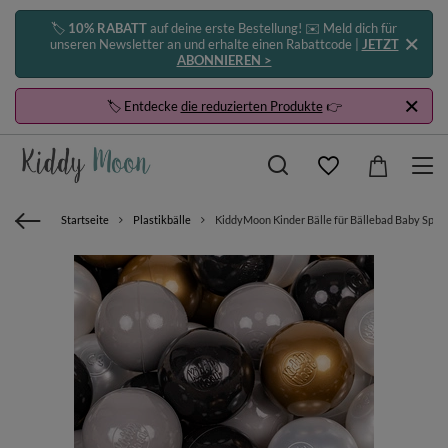
🏷️
10% RABATT
auf deine erste Bestellung! ✉️ Meld dich für
unseren Newsletter an und erhalte einen Rabattcode |
JETZT
ABONNIEREN >
🏷️ Entdecke
die reduzierten Produkte
👉
Startseite
Plastikbälle
KiddyMoon Kinder Bälle für Bällebad Baby Spiel