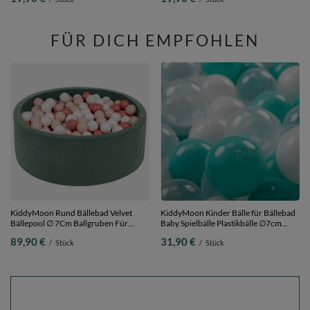
perle/grau/transparent/baby
blau/minze, 100 Bälle/6cm
FÜR DICH EMPFOHLEN
KiddyMoon Rund Bällebad Velvet
KiddyMoon Kinder Bälle für Bällebad
Bällepool ∅ 7Cm Ballgruben Für
Baby Spielbälle Plastikbälle ∅7cm
Babys Spielbad Kleinkinder,
Made in EU,
89,90 €
31,90 €
/
Stück
/
Stück
Hergestellt in der EU, waldgrün:
helltürkis/weiß/transparent, 200
pastellbeige/lachsfarben/weiß, 90 x 30
Bälle/7cm
cm 300 Bälle