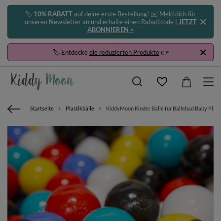
🏷️
10% RABATT
auf deine erste Bestellung! ✉️ Meld dich für
unseren Newsletter an und erhalte einen Rabattcode |
JETZT
ABONNIEREN >
🏷️ Entdecke
die reduzierten Produkte
👉
Startseite
Plastikbälle
KiddyMoon Kinder Bälle für Bällebad Baby Plast