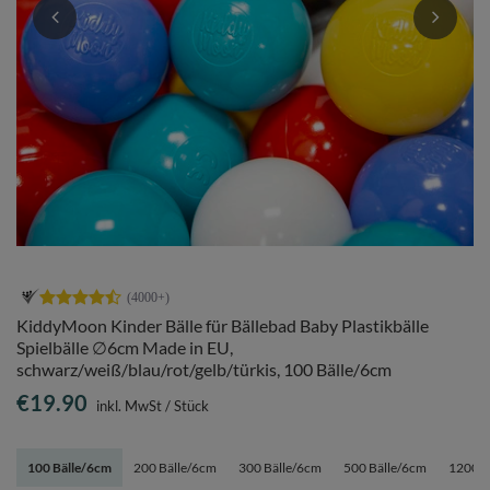
KiddyMoon Kinder Bälle für Bällebad Baby Plastikbälle
Spielbälle ∅6cm Made in EU,
schwarz/weiß/blau/rot/gelb/türkis, 100 Bälle/6cm
€19.90
inkl. MwSt
/
Stück
100 Bälle/6cm
200 Bälle/6cm
300 Bälle/6cm
500 Bälle/6cm
1200 B